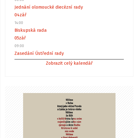
Jednání olomoucké diecézní rady
04
zář
14:00
Biskupská rada
05
zář
09:00
Zasedání Ústřední rady
Zobrazit celý kalendář