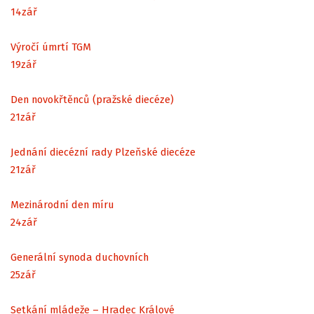
14
zář
Výročí úmrtí TGM
19
zář
Den novokřtěnců (pražské diecéze)
21
zář
Jednání diecézní rady Plzeňské diecéze
21
zář
Mezinárodní den míru
24
zář
Generální synoda duchovních
25
zář
Setkání mládeže – Hradec Králové