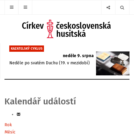
KAZATELSKÝ CYKLUS
neděle 9. srpna
Neděle po svatém Duchu (19. v mezidobí)
Kalendář událostí
Rok
Měsíc