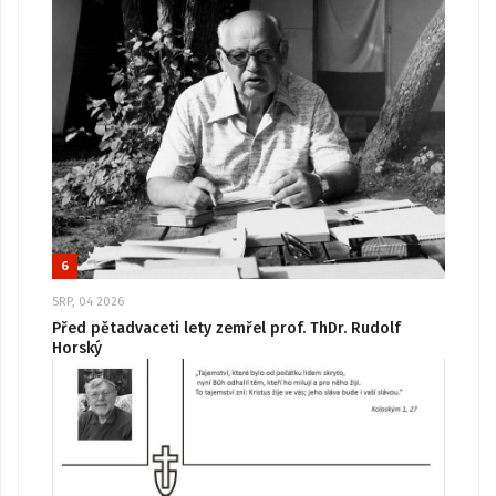
6
SRP, 04 2026
Před pětadvaceti lety zemřel prof. ThDr. Rudolf
Horský