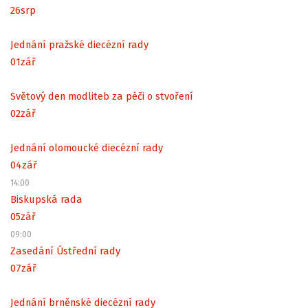
26
srp
Jednání pražské diecézní rady
01
zář
Světový den modliteb za péči o stvoření
02
zář
Jednání olomoucké diecézní rady
04
zář
14:00
Biskupská rada
05
zář
09:00
Zasedání Ústřední rady
07
zář
Jednání brněnské diecézní rady