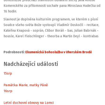
Bohoslužbě předchází slavnostní odhalení sochy Jana Amose
Komenského za přítomnosti sochaře pana Miroslava Hudečka od
16 hodin.
Slavnost je doplněna kulturním programem, ve kterém s písní
Soudce všeho světa Bože vystoupí: Vladimír Doskočil - recitace,
Kateřina Knapová - soprán, Ctibor Boráň - bas, Julian Babrnák -
housle, Karel Fleischlinger - theorba a Martin Deyl - kontrabas
Podrobnosti:
Ekumenická bohoslužba v Uherském Brodě
Nadcházející události
15
srp
Památka Marie, matky Páně
16
srp
Letní duchovní obnovy na Lomci