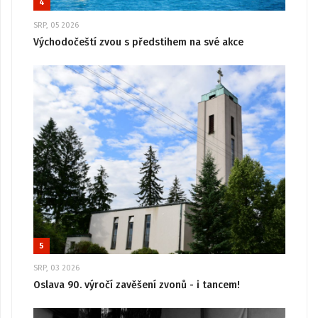
4
SRP, 05 2026
Východočeští zvou s předstihem na své akce
5
SRP, 03 2026
Oslava 90. výročí zavěšení zvonů - i tancem!