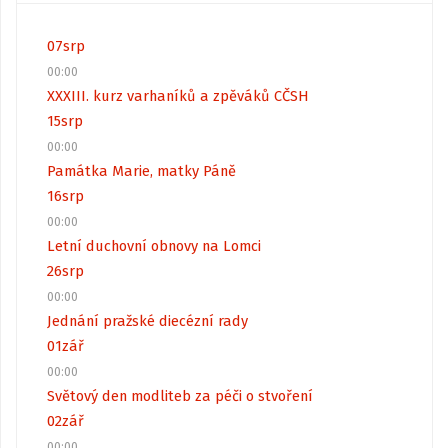
07
srp
00:00
XXXIII. kurz varhaníků a zpěváků CČSH
15
srp
00:00
Památka Marie, matky Páně
16
srp
00:00
Letní duchovní obnovy na Lomci
26
srp
00:00
Jednání pražské diecézní rady
01
zář
00:00
Světový den modliteb za péči o stvoření
02
zář
00:00