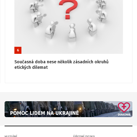
6
Současná doba nese několik zásadních okruhů
etických dilemat
HLEDÁNÍ
ÚŘEDNÍ DESKA