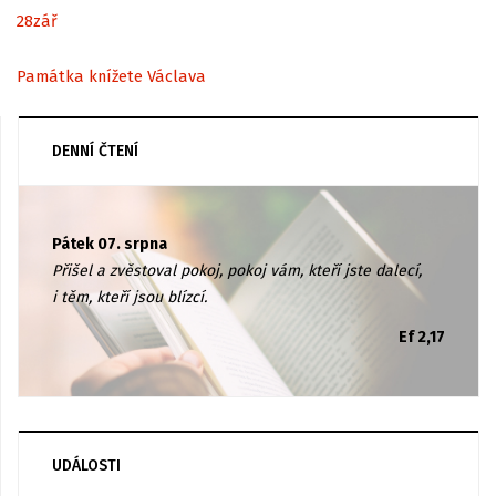
28
zář
Památka knížete Václava
DENNÍ ČTENÍ
Pátek 07. srpna
Přišel a zvěstoval pokoj, pokoj vám, kteří jste dalecí,
i těm, kteří jsou blízcí.
Ef 2,17
UDÁLOSTI