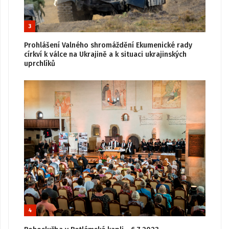
3
Prohlášení Valného shromáždění Ekumenické rady
církví k válce na Ukrajině a k situaci ukrajinských
uprchlíků
4