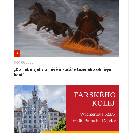
2
SRP, 06 2026
„Do nebe vjel v ohnivém kočáře taženého ohnivými
koni“