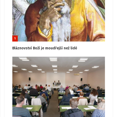
1
Bláznovství Boží je moudřejší než lidé