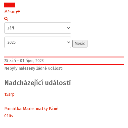
Týden
Měsíc
Měsíc
25 září - 01 říjen, 2023
Nebyly nalezeny žádné události
Nadcházející události
15
srp
Památka Marie, matky Páně
01
lis