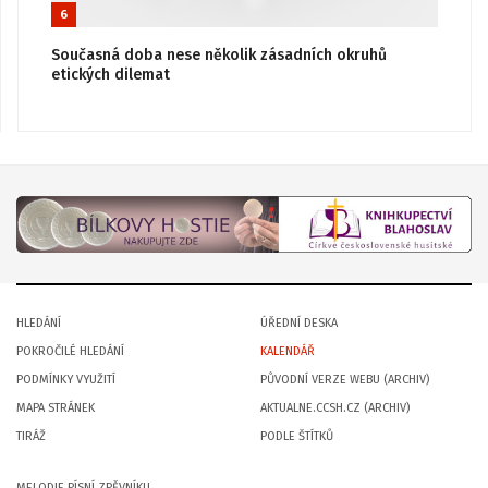
6
Současná doba nese několik zásadních okruhů
etických dilemat
HLEDÁNÍ
ÚŘEDNÍ DESKA
POKROČILÉ HLEDÁNÍ
KALENDÁŘ
PODMÍNKY VYUŽITÍ
PŮVODNÍ VERZE WEBU (ARCHIV)
MAPA STRÁNEK
AKTUALNE.CCSH.CZ (ARCHIV)
TIRÁŽ
PODLE ŠTÍTKŮ
MELODIE PÍSNÍ ZPĚVNÍKU