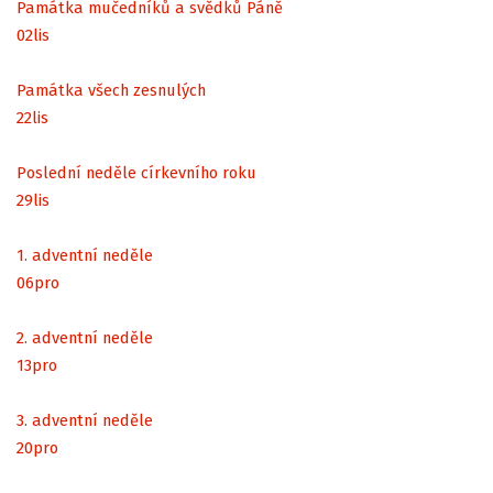
Památka mučedníků a svědků Páně
02
lis
Památka všech zesnulých
22
lis
Poslední neděle církevního roku
29
lis
1. adventní neděle
06
pro
2. adventní neděle
13
pro
3. adventní neděle
20
pro