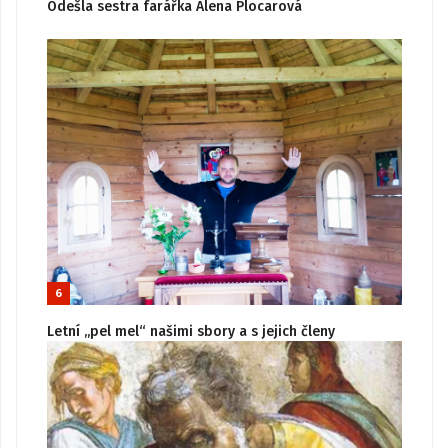
Odešla sestra farářka Alena Plocarová
6
Letní „pel mel“ našimi sbory a s jejich členy