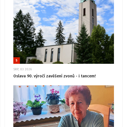
5
SRP, 03 2026
Oslava 90. výročí zavěšení zvonů - i tancem!