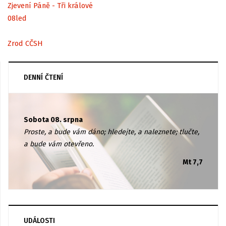
Zjevení Páně - Tři králové
08
led
Zrod CČSH
DENNÍ ČTENÍ
Sobota 08. srpna
Proste, a bude vám dáno; hledejte, a naleznete; tlučte,
a bude vám otevřeno.
Mt 7,7
UDÁLOSTI