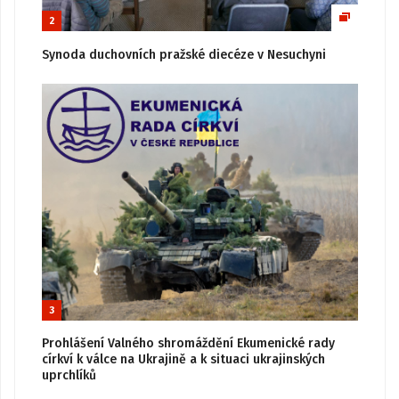
2
Synoda duchovních pražské diecéze v Nesuchyni
3
Prohlášení Valného shromáždění Ekumenické rady
církví k válce na Ukrajině a k situaci ukrajinských
uprchlíků