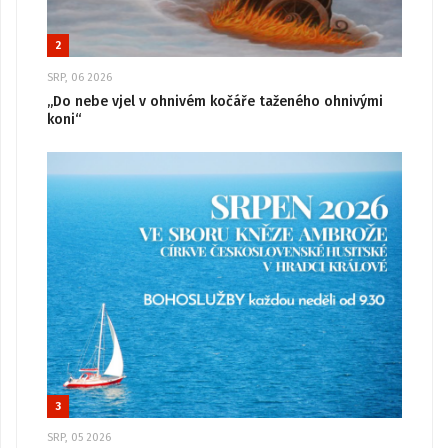
2
SRP, 06 2026
„Do nebe vjel v ohnivém kočáře taženého ohnivými
koni“
3
SRP, 05 2026