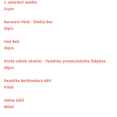
4. adventní neděle
24
pro
Narození Páně - Štědrý den
25
pro
Hod Boží
26
pro
Druhý svátek vánoční - Památka prvomučedníka Štěpána
28
pro
Památka Betlémských dětí
01
led
Jména Ježíš
06
led