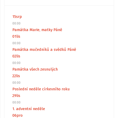
15
srp
00:00
Památka Marie, matky Páně
01
lis
00:00
Památka mučedníků a svědků Páně
02
lis
00:00
Památka všech zesnulých
22
lis
00:00
Poslední neděle církevního roku
29
lis
00:00
1. adventní neděle
06
pro