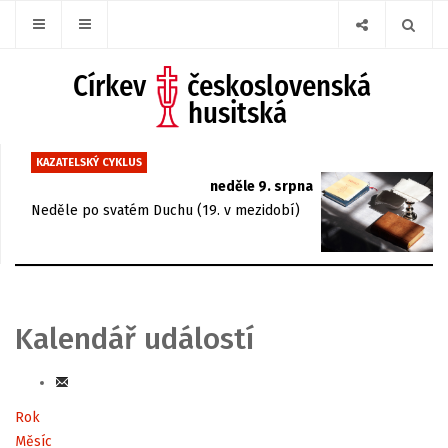
KAZATELSKÝ CYKLUS
neděle 9. srpna
Neděle po svatém Duchu (19. v mezidobí)
Kalendář událostí
Rok
Měsíc