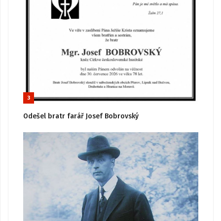
3
Odešel bratr farář Josef Bobrovský