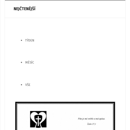
NEJČTENĚJŠÍ
TÝDEN
MĚSÍC
VŠE