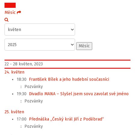
Týden
Měsíc
Měsíc
22 - 28 květen, 2023
24. květen
18:30
František Bílek a jeho hudební současníci
:: Pozvánky
19:30
Divadlo MANA – Slyšel jsem sovu zavolat své jméno
:: Pozvánky
25. květen
17:00
Přednáška „Český král Jiří z Poděbrad“
:: Pozvánky