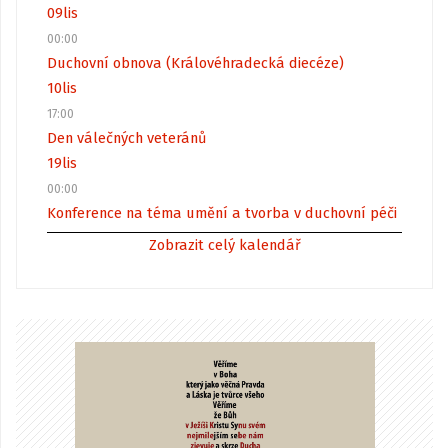
09
lis
00:00
Duchovní obnova (Královéhradecká diecéze)
10
lis
17:00
Den válečných veteránů
19
lis
00:00
Konference na téma umění a tvorba v duchovní péči
Zobrazit celý kalendář