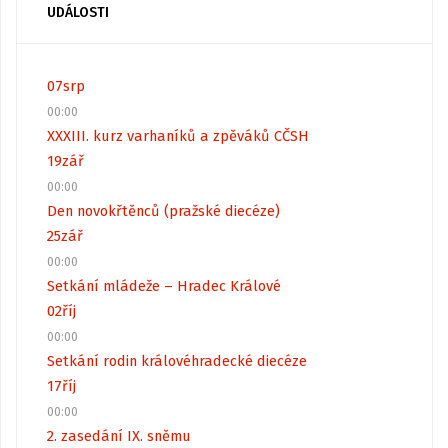
UDÁLOSTI
07
srp
00:00
XXXIII. kurz varhaníků a zpěváků CČSH
19
zář
00:00
Den novokřtěnců (pražské diecéze)
25
zář
00:00
Setkání mládeže – Hradec Králové
02
říj
00:00
Setkání rodin královéhradecké diecéze
17
říj
00:00
2. zasedání IX. sněmu