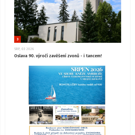
3
SRP, 03 2026
Oslava 90. výročí zavěšení zvonů - i tancem!