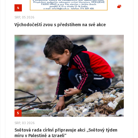
4
SRP, 05 2026
Východočeští zvou s předstihem na své akce
5
SRP, 03 2026
Světová rada církví připravuje akci „Světový týden
míru v Palestině a Izraeli“