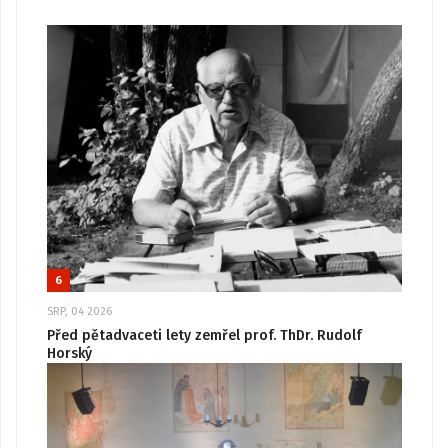
6
SRP, 04 2026
Před pětadvaceti lety zemřel prof. ThDr. Rudolf
Horský