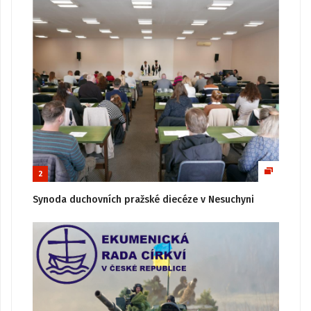
2
Synoda duchovních pražské diecéze v Nesuchyni