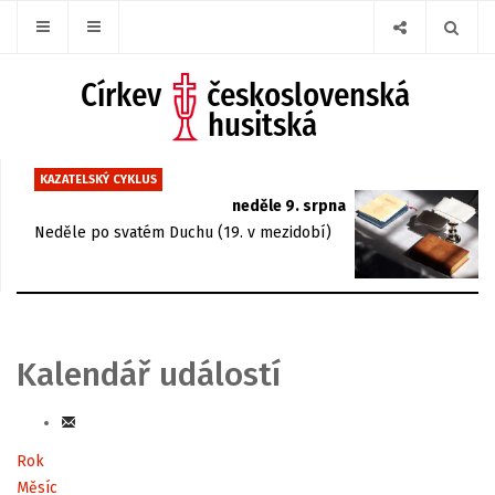
KAZATELSKÝ CYKLUS
neděle 9. srpna
Neděle po svatém Duchu (19. v mezidobí)
Kalendář událostí
Rok
Měsíc