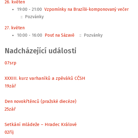
26. květen
19:00 - 21:00
Vzpomínky na Brazílii-komponovaný večer
:: Pozvánky
27. květen
10:00 - 16:00
Pouť na Sázavě
:: Pozvánky
Nadcházející události
07
srp
XXXIII. kurz varhaníků a zpěváků CČSH
19
zář
Den novokřtěnců (pražské diecéze)
25
zář
Setkání mládeže – Hradec Králové
02
říj