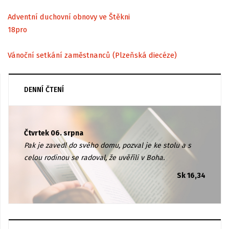
Adventní duchovní obnovy ve Štěkni
18
pro
Vánoční setkání zaměstnanců (Plzeňská diecéze)
DENNÍ ČTENÍ
Čtvrtek 06. srpna
Pak je zavedl do svého domu, pozval je ke stolu a s
celou rodinou se radoval, že uvěřili v Boha.
Sk 16,34