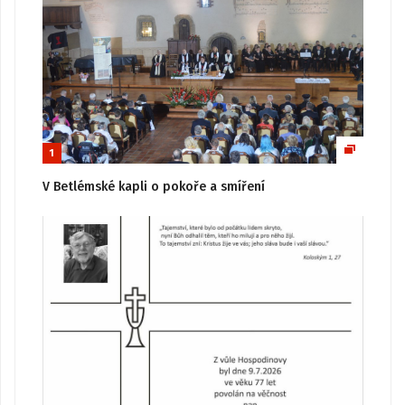
1
V Betlémské kapli o pokoře a smíření