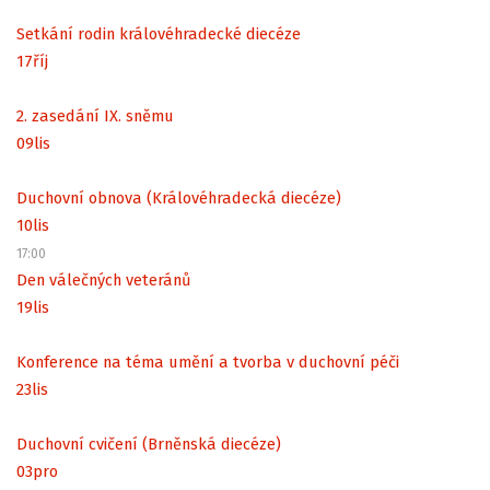
Setkání rodin královéhradecké diecéze
17
říj
2. zasedání IX. sněmu
09
lis
Duchovní obnova (Královéhradecká diecéze)
10
lis
17:00
Den válečných veteránů
19
lis
Konference na téma umění a tvorba v duchovní péči
23
lis
Duchovní cvičení (Brněnská diecéze)
03
pro