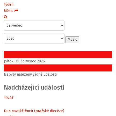
Týden
Měsíc
Měsíc
Předchozí den
pátek, 31. červenec 2026
Následující den
Nebyly nalezeny žádné události
Nadcházející události
19
zář
Den novokřtěnců (pražské diecéze)