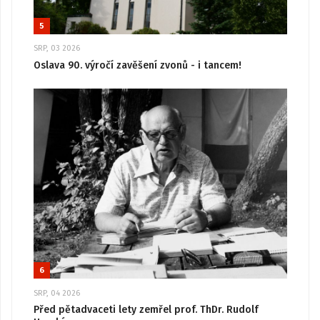
5
SRP, 03 2026
Oslava 90. výročí zavěšení zvonů - i tancem!
6
SRP, 04 2026
Před pětadvaceti lety zemřel prof. ThDr. Rudolf