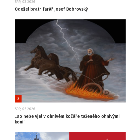
SRP, 03 2026
Odešel bratr farář Josef Bobrovský
2
SRP, 06 2026
„Do nebe vjel v ohnivém kočáře taženého ohnivými
koni“