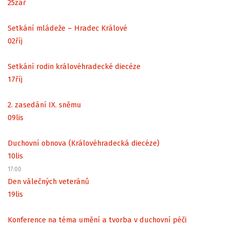
25
zář
Setkání mládeže – Hradec Králové
02
říj
Setkání rodin královéhradecké diecéze
17
říj
2. zasedání IX. sněmu
09
lis
Duchovní obnova (Královéhradecká diecéze)
10
lis
17:00
Den válečných veteránů
19
lis
Konference na téma umění a tvorba v duchovní péči