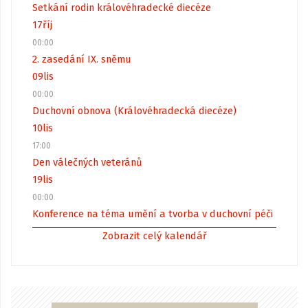
Setkání rodin královéhradecké diecéze
17
říj
00:00
2. zasedání IX. sněmu
09
lis
00:00
Duchovní obnova (Královéhradecká diecéze)
10
lis
17:00
Den válečných veteránů
19
lis
00:00
Konference na téma umění a tvorba v duchovní péči
Zobrazit celý kalendář