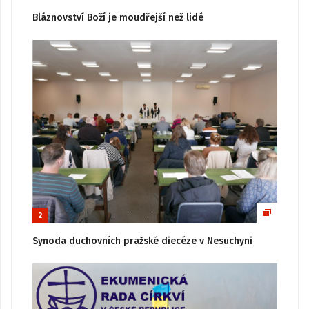
Bláznovství Boží je moudřejší než lidé
2
Synoda duchovních pražské diecéze v Nesuchyni