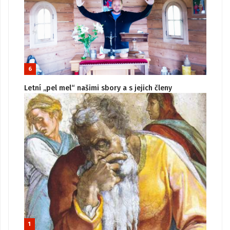
6
Letní „pel mel“ našimi sbory a s jejich členy
1