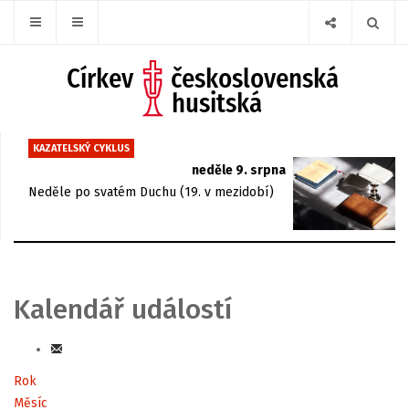
KAZATELSKÝ CYKLUS
neděle 9. srpna
Neděle po svatém Duchu (19. v mezidobí)
Kalendář událostí
Rok
Měsíc