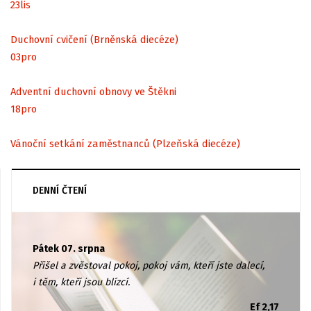
23
lis
Duchovní cvičení (Brněnská diecéze)
03
pro
Adventní duchovní obnovy ve Štěkni
18
pro
Vánoční setkání zaměstnanců (Plzeňská diecéze)
DENNÍ ČTENÍ
Pátek 07. srpna
Přišel a zvěstoval pokoj, pokoj vám, kteří jste dalecí,
i těm, kteří jsou blízcí.
Ef 2,17