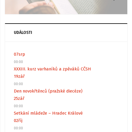
UDÁLOSTI
07
srp
00:00
XXXIII. kurz varhaníků a zpěváků CČSH
19
zář
00:00
Den novokřtěnců (pražské diecéze)
25
zář
00:00
Setkání mládeže – Hradec Králové
02
říj
00:00