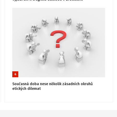
6
Současná doba nese několik zásadních okruhů
etických dilemat