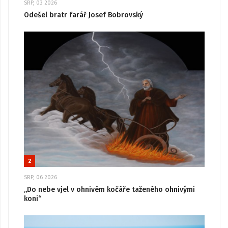
SRP, 03 2026
Odešel bratr farář Josef Bobrovský
2
SRP, 06 2026
„Do nebe vjel v ohnivém kočáře taženého ohnivými
koni“