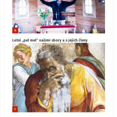
6
Letní „pel mel“ našimi sbory a s jejich členy
1