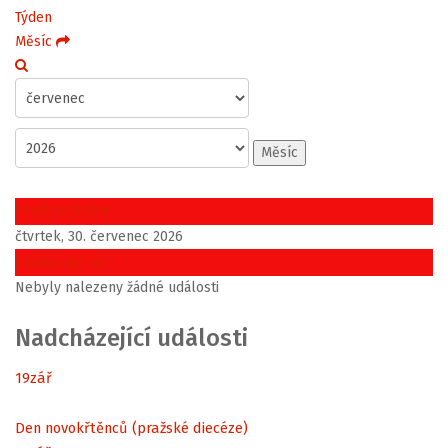
Týden
Měsíc
Měsíc
Předchozí den
čtvrtek, 30. červenec 2026
Následující den
Nebyly nalezeny žádné události
Nadcházející události
19
zář
Den novokřtěnců (pražské diecéze)