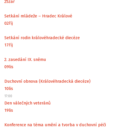
25
zář
Setkání mládeže – Hradec Králové
02
říj
Setkání rodin královéhradecké diecéze
17
říj
2. zasedání IX. sněmu
09
lis
Duchovní obnova (Královéhradecká diecéze)
10
lis
17:00
Den válečných veteránů
19
lis
Konference na téma umění a tvorba v duchovní péči