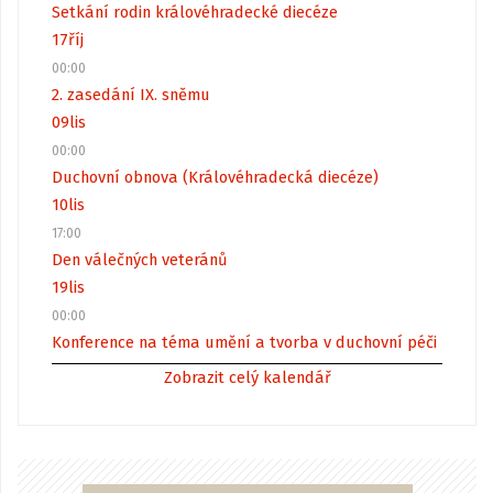
Setkání rodin královéhradecké diecéze
17
říj
00:00
2. zasedání IX. sněmu
09
lis
00:00
Duchovní obnova (Královéhradecká diecéze)
10
lis
17:00
Den válečných veteránů
19
lis
00:00
Konference na téma umění a tvorba v duchovní péči
Zobrazit celý kalendář