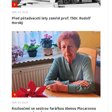
5
SRP, 04 2026
Před pětadvaceti lety zemřel prof. ThDr. Rudolf
Horský
6
SRP, 04 2026
Rozloučení se sestrou farářkou Alenou Plocarovou