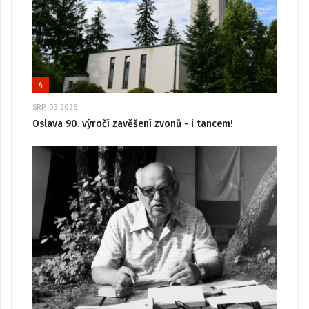
4
SRP, 03 2026
Oslava 90. výročí zavěšení zvonů - i tancem!