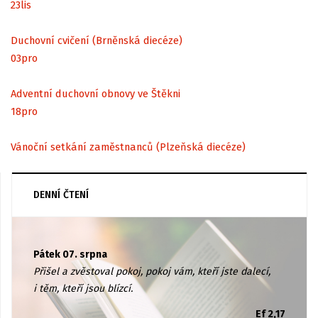
23
lis
Duchovní cvičení (Brněnská diecéze)
03
pro
Adventní duchovní obnovy ve Štěkni
18
pro
Vánoční setkání zaměstnanců (Plzeňská diecéze)
DENNÍ ČTENÍ
Pátek 07. srpna
Přišel a zvěstoval pokoj, pokoj vám, kteří jste dalecí,
i těm, kteří jsou blízcí.
Ef 2,17