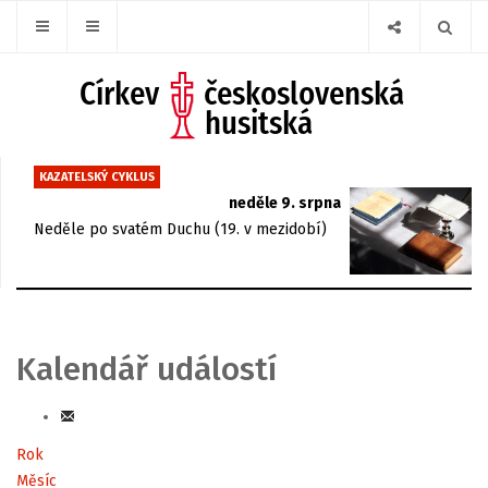
KAZATELSKÝ CYKLUS
neděle 9. srpna
Neděle po svatém Duchu (19. v mezidobí)
Kalendář událostí
Rok
Měsíc