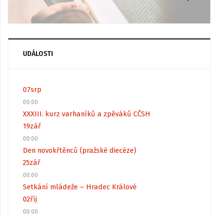
UDÁLOSTI
07
srp
00:00
XXXIII. kurz varhaníků a zpěváků CČSH
19
zář
00:00
Den novokřtěnců (pražské diecéze)
25
zář
00:00
Setkání mládeže – Hradec Králové
02
říj
00:00