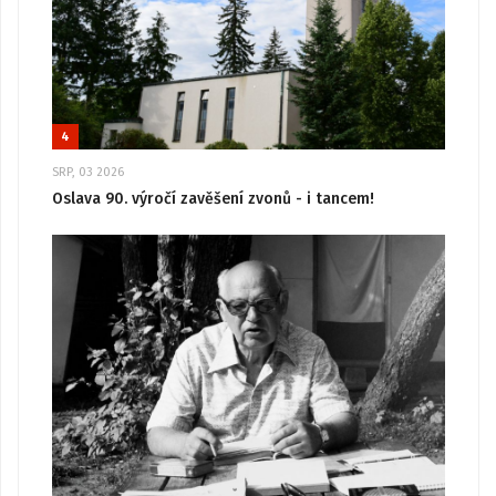
4
SRP, 03 2026
Oslava 90. výročí zavěšení zvonů - i tancem!