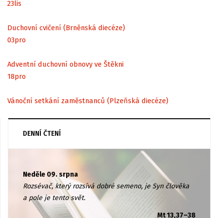
23
lis
Duchovní cvičení (Brněnská diecéze)
03
pro
Adventní duchovní obnovy ve Štěkni
18
pro
Vánoční setkání zaměstnanců (Plzeňská diecéze)
DENNÍ ČTENÍ
Neděle 09. srpna
Rozsévač, který rozsívá dobré semeno, je Syn člověka
a pole je tento svět.
Mt 13,37–38