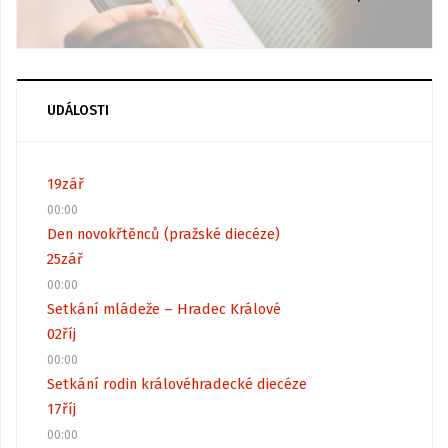
UDÁLOSTI
19
zář
00:00
Den novokřtěnců (pražské diecéze)
25
zář
00:00
Setkání mládeže – Hradec Králové
02
říj
00:00
Setkání rodin královéhradecké diecéze
17
říj
00:00