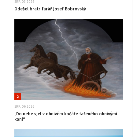
SRP, 03 2026
Odešel bratr farář Josef Bobrovský
2
SRP, 06 2026
„Do nebe vjel v ohnivém kočáře taženého ohnivými
koni“