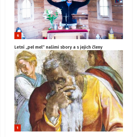
6
Letní „pel mel“ našimi sbory a s jejich členy
1