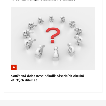
6
Současná doba nese několik zásadních okruhů
etických dilemat