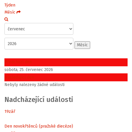
Týden
Měsíc
Měsíc
Předchozí den
sobota, 25. červenec 2026
Následující den
Nebyly nalezeny žádné události
Nadcházející události
19
zář
Den novokřtěnců (pražské diecéze)