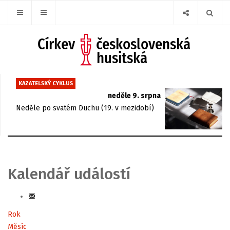
KAZATELSKÝ CYKLUS
neděle 9. srpna
Neděle po svatém Duchu (19. v mezidobí)
Kalendář událostí
Rok
Měsíc