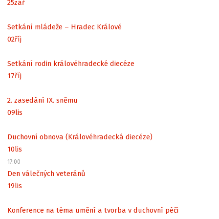
25
zář
Setkání mládeže – Hradec Králové
02
říj
Setkání rodin královéhradecké diecéze
17
říj
2. zasedání IX. sněmu
09
lis
Duchovní obnova (Královéhradecká diecéze)
10
lis
17:00
Den válečných veteránů
19
lis
Konference na téma umění a tvorba v duchovní péči