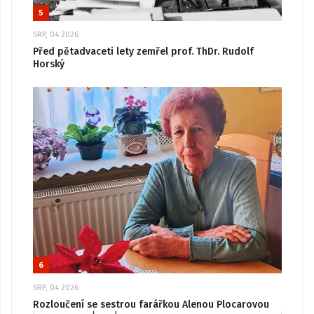
5
SRP, 04 2026
Před pětadvaceti lety zemřel prof. ThDr. Rudolf
Horský
6
SRP, 04 2026
Rozloučení se sestrou farářkou Alenou Plocarovou