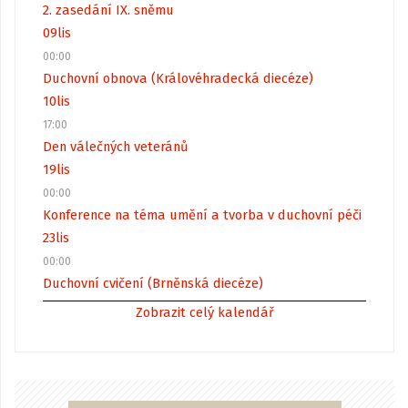
2. zasedání IX. sněmu
09
lis
00:00
Duchovní obnova (Královéhradecká diecéze)
10
lis
17:00
Den válečných veteránů
19
lis
00:00
Konference na téma umění a tvorba v duchovní péči
23
lis
00:00
Duchovní cvičení (Brněnská diecéze)
Zobrazit celý kalendář