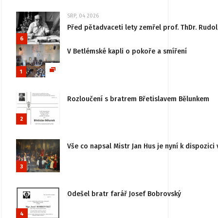
SRP, 04 2026
Před pětadvaceti lety zemřel prof. ThDr. Rudo
6
V Betlémské kapli o pokoře a smíření
1
Rozloučení s bratrem Břetislavem Bělunkem
2
Vše co napsal Mistr Jan Hus je nyní k dispozici 
3
Odešel bratr farář Josef Bobrovský
4