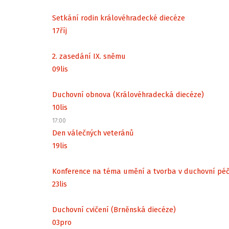
Setkání rodin královéhradecké diecéze
17
říj
2. zasedání IX. sněmu
09
lis
Duchovní obnova (Královéhradecká diecéze)
10
lis
17:00
Den válečných veteránů
19
lis
Konference na téma umění a tvorba v duchovní péč
23
lis
Duchovní cvičení (Brněnská diecéze)
03
pro