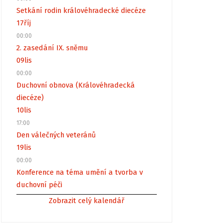
Setkání rodin královéhradecké diecéze
17
říj
00:00
2. zasedání IX. sněmu
09
lis
00:00
Duchovní obnova (Královéhradecká
diecéze)
10
lis
17:00
Den válečných veteránů
19
lis
00:00
Konference na téma umění a tvorba v
duchovní péči
Zobrazit celý kalendář