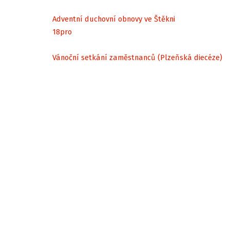
Adventní duchovní obnovy ve Štěkni
18
pro
Vánoční setkání zaměstnanců (Plzeňská diecéze)