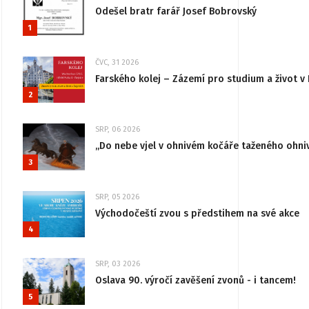
Odešel bratr farář Josef Bobrovský
1
ČVC, 31 2026
Farského kolej – Zázemí pro studium a život v 
2
SRP, 06 2026
„Do nebe vjel v ohnivém kočáře taženého ohni
3
SRP, 05 2026
Východočeští zvou s předstihem na své akce
4
SRP, 03 2026
Oslava 90. výročí zavěšení zvonů - i tancem!
5