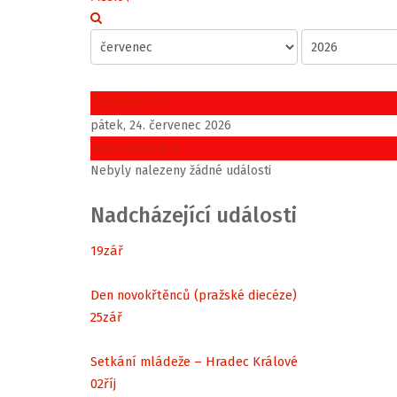
Předchozí den
pátek, 24. červenec 2026
Následující den
Nebyly nalezeny žádné události
Nadcházející události
19
zář
Den novokřtěnců (pražské diecéze)
25
zář
Setkání mládeže – Hradec Králové
02
říj