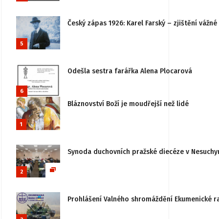
Český zápas 1926: Karel Farský – zjištění vážn
5
Odešla sestra farářka Alena Plocarová
6
Bláznovství Boží je moudřejší než lidé
1
Synoda duchovních pražské diecéze v Nesuchy
2
Prohlášení Valného shromáždění Ekumenické rady