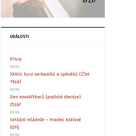
Ef 2,17
UDÁLOSTI
07
srp
00:00
XXXIII. kurz varhaníků a zpěváků CČSH
19
zář
00:00
Den novokřtěnců (pražské diecéze)
25
zář
00:00
Setkání mládeže – Hradec Králové
02
říj
00:00