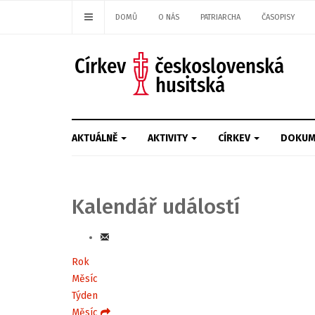
DOMŮ
O NÁS
PATRIARCHA
ČASOPISY
AKTUÁLNĚ
AKTIVITY
CÍRKEV
DOKUM
Kalendář událostí
Rok
Měsíc
Týden
Měsíc