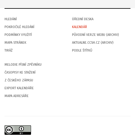
HLEDÁNÍ
ÚŘEDNÍ DESKA
POKROČILÉ HLEDÁNÍ
KALENDÁŘ
PODMÍNKY VYUŽITÍ
PŮVODNÍ VERZE WEBU (ARCHIV)
MAPA STRÁNEK
AKTUALNE.CCSH.CZ (ARCHIV)
TIRÁŽ
PODLE ŠTÍTKŮ
MELODIE PÍSNÍ ZPĚVNÍKU
ČASOPISY KE STAŽENÍ
Z ČESKÉHO ZÁPASU
EXPORT KALENDÁŘE
MAPA ADRESÁŘE