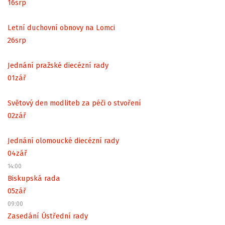
16
srp
Letní duchovní obnovy na Lomci
26
srp
Jednání pražské diecézní rady
01
zář
Světový den modliteb za péči o stvoření
02
zář
Jednání olomoucké diecézní rady
04
zář
14:00
Biskupská rada
05
zář
09:00
Zasedání Ústřední rady