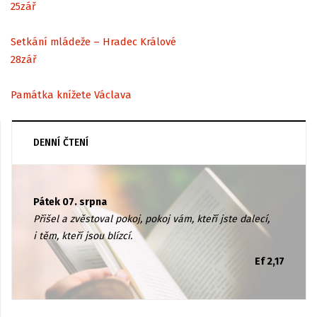
25
zář
Setkání mládeže – Hradec Králové
28
zář
Památka knížete Václava
DENNÍ ČTENÍ
Pátek 07. srpna
Přišel a zvěstoval pokoj, pokoj vám, kteří jste dalecí,
i těm, kteří jsou blízcí.
Ef 2,17