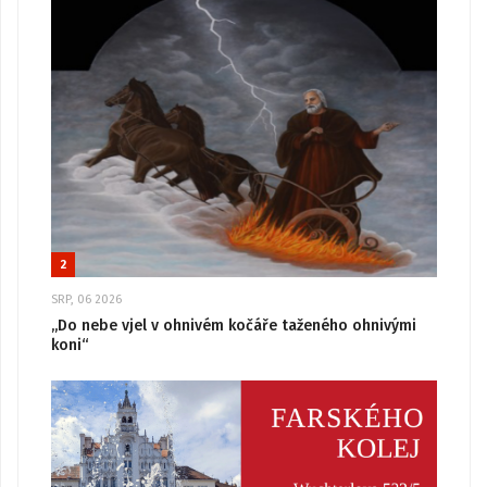
2
SRP, 06 2026
„Do nebe vjel v ohnivém kočáře taženého ohnivými
koni“