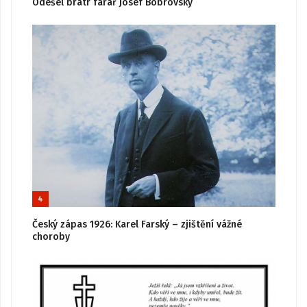
Odešel bratr farář Josef Bobrovský
4
Český zápas 1926: Karel Farský – zjištění vážné
choroby