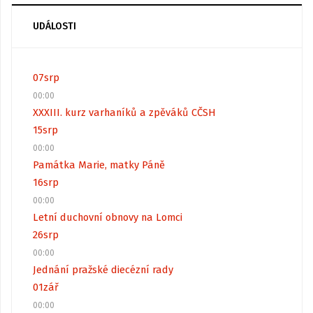
UDÁLOSTI
07
srp
00:00
XXXIII. kurz varhaníků a zpěváků CČSH
15
srp
00:00
Památka Marie, matky Páně
16
srp
00:00
Letní duchovní obnovy na Lomci
26
srp
00:00
Jednání pražské diecézní rady
01
zář
00:00