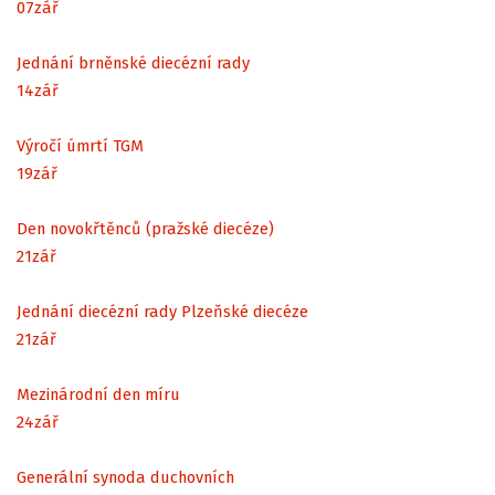
07
zář
Jednání brněnské diecézní rady
14
zář
Výročí úmrtí TGM
19
zář
Den novokřtěnců (pražské diecéze)
21
zář
Jednání diecézní rady Plzeňské diecéze
21
zář
Mezinárodní den míru
24
zář
Generální synoda duchovních