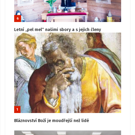
6
Letní „pel mel“ našimi sbory a s jejich členy
1
Bláznovství Boží je moudřejší než lidé