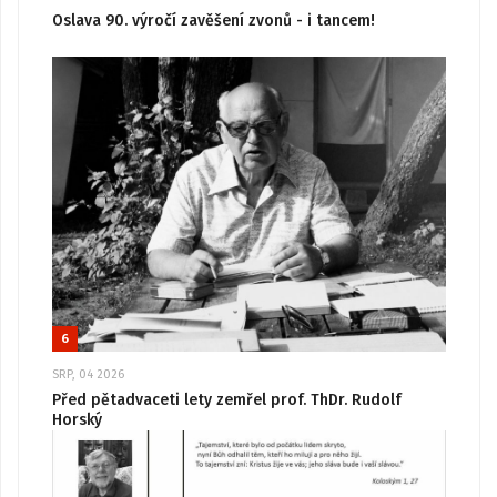
Oslava 90. výročí zavěšení zvonů - i tancem!
6
SRP, 04 2026
Před pětadvaceti lety zemřel prof. ThDr. Rudolf
Horský