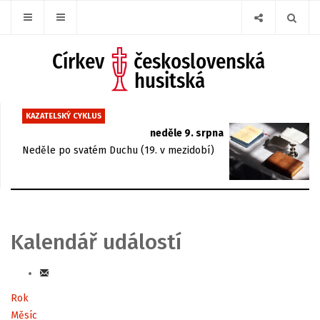
KAZATELSKÝ CYKLUS
neděle 9. srpna
Neděle po svatém Duchu (19. v mezidobí)
Kalendář událostí
Rok
Měsíc