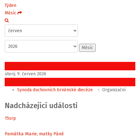
Týden
Měsíc
Měsíc
Předchozí den
úterý, 9. červen 2026
Následující den
Synoda duchovních brněnské diecéze
:: Organizační
Nadcházející události
15
srp
Památka Marie, matky Páně