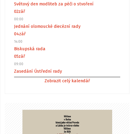
Světový den modliteb za péči o stvoření
02
zář
00:00
Jednání olomoucké diecézní rady
04
zář
14:00
Biskupská rada
05
zář
09:00
Zasedání Ústřední rady
Zobrazit celý kalendář