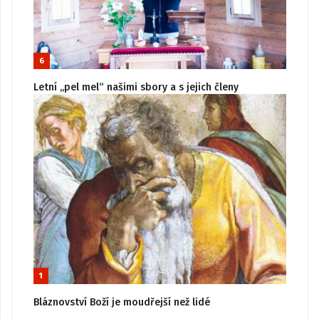
6
Letní „pel mel“ našimi sbory a s jejich členy
1
Bláznovství Boží je moudřejší než lidé