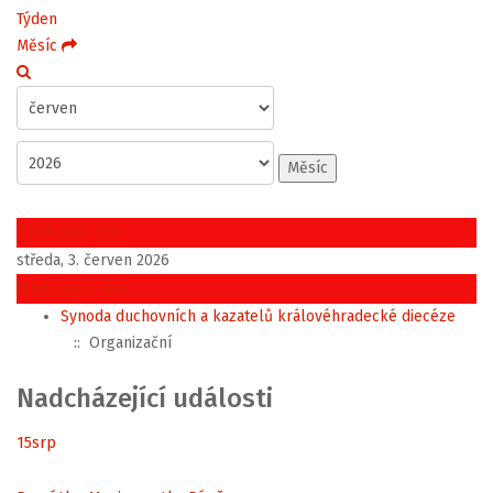
Týden
Měsíc
Měsíc
Předchozí den
středa, 3. červen 2026
Následující den
Synoda duchovních a kazatelů královéhradecké diecéze
:: Organizační
Nadcházející události
15
srp