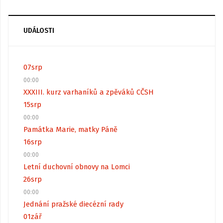
UDÁLOSTI
07
srp
00:00
XXXIII. kurz varhaníků a zpěváků CČSH
15
srp
00:00
Památka Marie, matky Páně
16
srp
00:00
Letní duchovní obnovy na Lomci
26
srp
00:00
Jednání pražské diecézní rady
01
zář