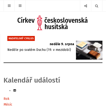
KAZATELSKÝ CYKLUS
neděle 9. srpna
Neděle po svatém Duchu (19. v mezidobí)
Kalendář událostí
Rok
Měsíc