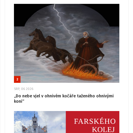
2
SRP, 06 2026
„Do nebe vjel v ohnivém kočáře taženého ohnivými
koni“