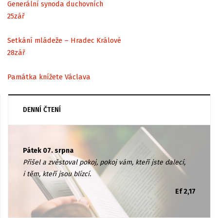
Generální synoda duchovních
25
zář
Setkání mládeže – Hradec Králové
28
zář
Památka knížete Václava
DENNÍ ČTENÍ
Pátek 07. srpna
Přišel a zvěstoval pokoj, pokoj vám, kteří jste dalecí,
i těm, kteří jsou blízcí.
Ef 2,17