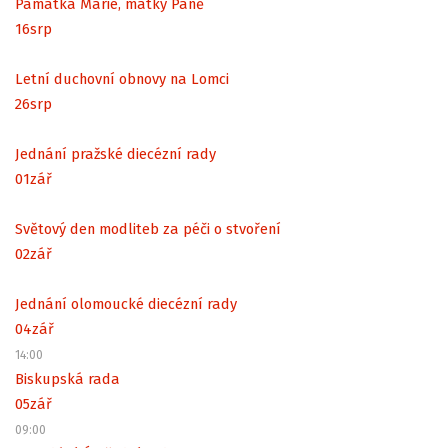
Památka Marie, matky Páně
16
srp
Letní duchovní obnovy na Lomci
26
srp
Jednání pražské diecézní rady
01
zář
Světový den modliteb za péči o stvoření
02
zář
Jednání olomoucké diecézní rady
04
zář
14:00
Biskupská rada
05
zář
09:00