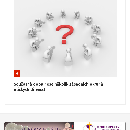
6
Současná doba nese několik zásadních okruhů
etických dilemat