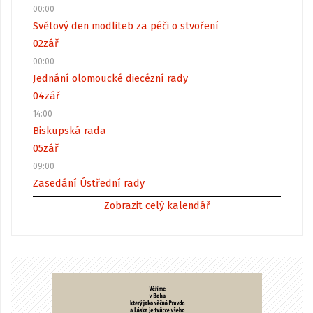
00:00
Světový den modliteb za péči o stvoření
02
zář
00:00
Jednání olomoucké diecézní rady
04
zář
14:00
Biskupská rada
05
zář
09:00
Zasedání Ústřední rady
Zobrazit celý kalendář