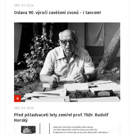
SRP, 03 2026
Oslava 90. výročí zavěšení zvonů - i tancem!
6
SRP, 04 2026
Před pětadvaceti lety zemřel prof. ThDr. Rudolf
Horský