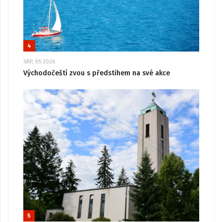
4
SRP, 05 2026
Východočeští zvou s předstihem na své akce
5