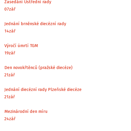
Zasedání Ústřední rady
07
zář
Jednání brněnské diecézní rady
14
zář
Výročí úmrtí TGM
19
zář
Den novokřtěnců (pražské diecéze)
21
zář
Jednání diecézní rady Plzeňské diecéze
21
zář
Mezinárodní den míru
24
zář