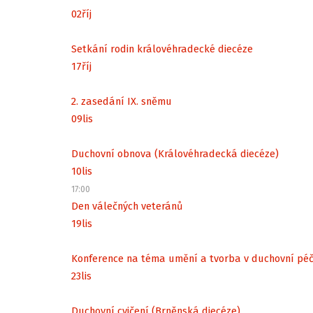
02
říj
Setkání rodin královéhradecké diecéze
17
říj
2. zasedání IX. sněmu
09
lis
Duchovní obnova (Královéhradecká diecéze)
10
lis
17:00
Den válečných veteránů
19
lis
Konference na téma umění a tvorba v duchovní péč
23
lis
Duchovní cvičení (Brněnská diecéze)