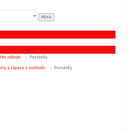
Měsíc
kého odboje
:: Pozvánky
víry a zápasu o svobodu
:: Pozvánky