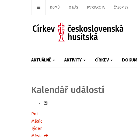
DOMŮ
O NÁS
PATRIARCHA
ČASOPISY
AKTUÁLNĚ
AKTIVITY
CÍRKEV
DOKUM
Kalendář událostí
Rok
Měsíc
Týden
Měsíc