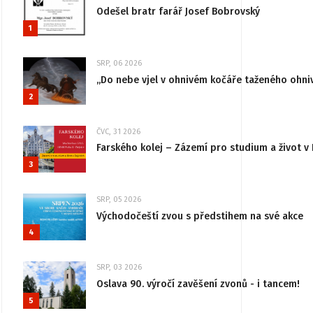
Odešel bratr farář Josef Bobrovský
1
SRP, 06 2026
„Do nebe vjel v ohnivém kočáře taženého ohni
2
ČVC, 31 2026
Farského kolej – Zázemí pro studium a život v 
3
SRP, 05 2026
Východočeští zvou s předstihem na své akce
4
SRP, 03 2026
Oslava 90. výročí zavěšení zvonů - i tancem!
5