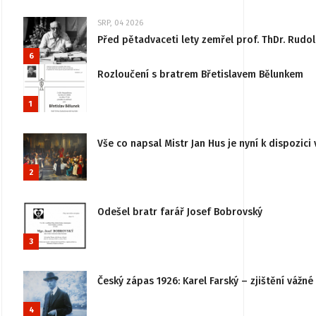
SRP, 04 2026
Před pětadvaceti lety zemřel prof. ThDr. Rudo
6
Rozloučení s bratrem Břetislavem Bělunkem
1
Vše co napsal Mistr Jan Hus je nyní k dispozici 
2
Odešel bratr farář Josef Bobrovský
3
Český zápas 1926: Karel Farský – zjištění vážn
4