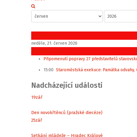
Předchozí den
neděle, 21. červen 2026
Následující den
Připomenutí popravy 27 představitelů stavovs
15:00
Staroměstská exekuce: Památka odvahy, 
Nadcházející události
19
zář
Den novokřtěnců (pražské diecéze)
25
zář
Setkání mládeže – Hradec Králové