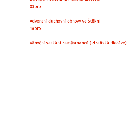
03
pro
Adventní duchovní obnovy ve Štěkni
18
pro
Vánoční setkání zaměstnanců (Plzeňská diecéze)