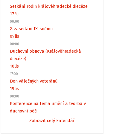
Setkání rodin královéhradecké diecéze
17
říj
00:00
2. zasedání IX. sněmu
09
lis
00:00
Duchovní obnova (Královéhradecká
diecéze)
10
lis
17:00
Den válečných veteránů
19
lis
00:00
Konference na téma umění a tvorba v
duchovní péči
Zobrazit celý kalendář