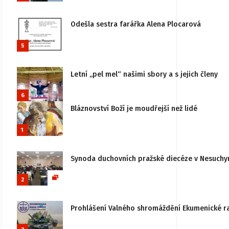
Odešla sestra farářka Alena Plocarová
5
Letní „pel mel“ našimi sbory a s jejich členy
6
Bláznovství Boží je moudřejší než lidé
1
Synoda duchovních pražské diecéze v Nesuchy
2
Prohlášení Valného shromáždění Ekumenické rady