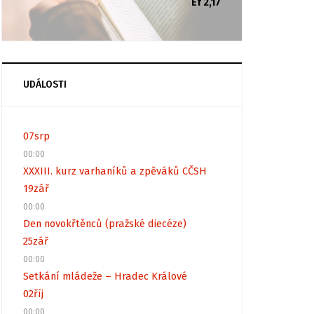
Ef 2,17
UDÁLOSTI
07
srp
00:00
XXXIII. kurz varhaníků a zpěváků CČSH
19
zář
00:00
Den novokřtěnců (pražské diecéze)
25
zář
00:00
Setkání mládeže – Hradec Králové
02
říj
00:00