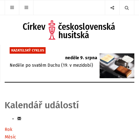
KAZATELSKÝ CYKLUS
neděle 9. srpna
Neděle po svatém Duchu (19. v mezidobí)
Kalendář událostí
Rok
Měsíc