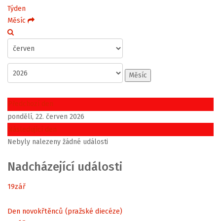
Týden
Měsíc
Měsíc
Předchozí den
pondělí, 22. červen 2026
Následující den
Nebyly nalezeny žádné události
Nadcházející události
19
zář
Den novokřtěnců (pražské diecéze)