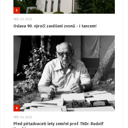
5
SRP, 03 2026
Oslava 90. výročí zavěšení zvonů - i tancem!
6
SRP, 04 2026
Před pětadvaceti lety zemřel prof. ThDr. Rudolf