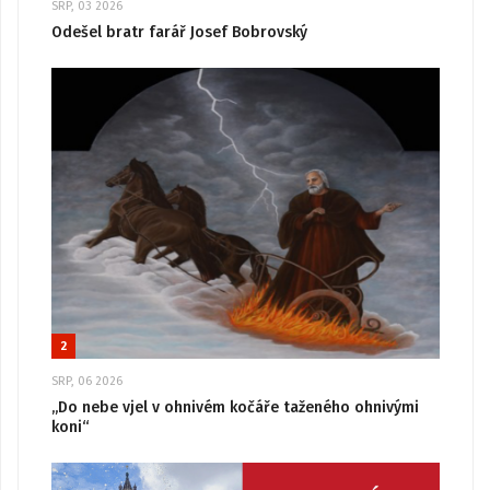
SRP, 03 2026
Odešel bratr farář Josef Bobrovský
2
SRP, 06 2026
„Do nebe vjel v ohnivém kočáře taženého ohnivými
koni“