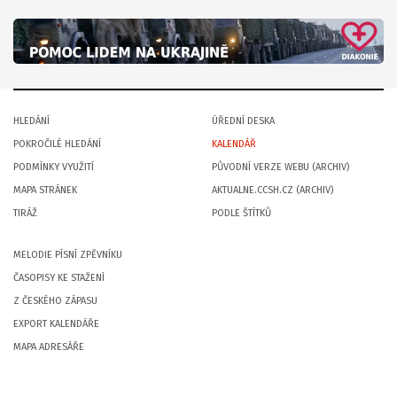
HLEDÁNÍ
ÚŘEDNÍ DESKA
POKROČILÉ HLEDÁNÍ
KALENDÁŘ
PODMÍNKY VYUŽITÍ
PŮVODNÍ VERZE WEBU (ARCHIV)
MAPA STRÁNEK
AKTUALNE.CCSH.CZ (ARCHIV)
TIRÁŽ
PODLE ŠTÍTKŮ
MELODIE PÍSNÍ ZPĚVNÍKU
ČASOPISY KE STAŽENÍ
Z ČESKÉHO ZÁPASU
EXPORT KALENDÁŘE
MAPA ADRESÁŘE