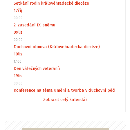
Setkání rodin královéhradecké diecéze
17
říj
00:00
2. zasedání IX. sněmu
09
lis
00:00
Duchovní obnova (Královéhradecká diecéze)
10
lis
17:00
Den válečných veteránů
19
lis
00:00
Konference na téma umění a tvorba v duchovní péči
Zobrazit celý kalendář