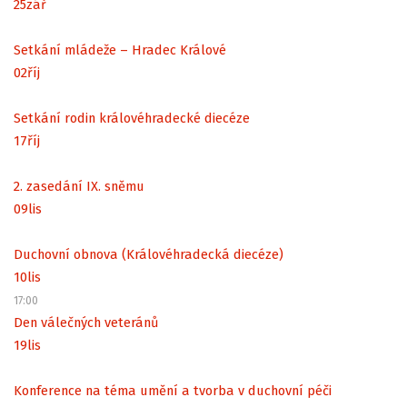
25
zář
Setkání mládeže – Hradec Králové
02
říj
Setkání rodin královéhradecké diecéze
17
říj
2. zasedání IX. sněmu
09
lis
Duchovní obnova (Královéhradecká diecéze)
10
lis
17:00
Den válečných veteránů
19
lis
Konference na téma umění a tvorba v duchovní péči