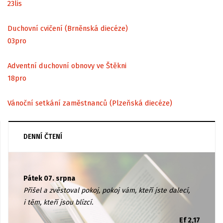
23
lis
Duchovní cvičení (Brněnská diecéze)
03
pro
Adventní duchovní obnovy ve Štěkni
18
pro
Vánoční setkání zaměstnanců (Plzeňská diecéze)
DENNÍ ČTENÍ
Pátek 07. srpna
Přišel a zvěstoval pokoj, pokoj vám, kteří jste dalecí,
i těm, kteří jsou blízcí.
Ef 2,17