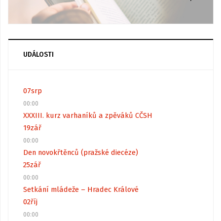
UDÁLOSTI
07
srp
00:00
XXXIII. kurz varhaníků a zpěváků CČSH
19
zář
00:00
Den novokřtěnců (pražské diecéze)
25
zář
00:00
Setkání mládeže – Hradec Králové
02
říj
00:00