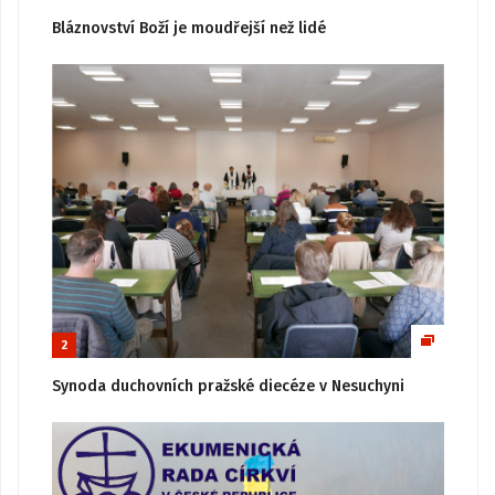
Bláznovství Boží je moudřejší než lidé
2
Synoda duchovních pražské diecéze v Nesuchyni