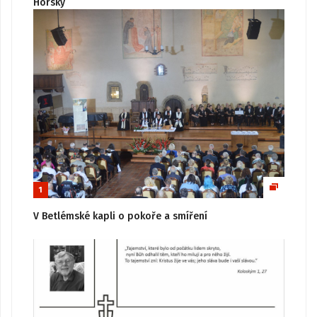
Horský
1
V Betlémské kapli o pokoře a smíření