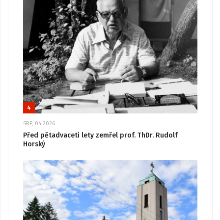
4
SRP, 04 2026
Před pětadvaceti lety zemřel prof. ThDr. Rudolf
Horský