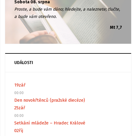
Sobota 08. srpna
Proste, a bude vám dáno; hledejte, a naleznete; tlučte,
a bude vám otevřeno.
Mt 7,7
UDÁLOSTI
19
zář
00:00
Den novokřtěnců (pražské diecéze)
25
zář
00:00
Setkání mládeže – Hradec Králové
02
říj