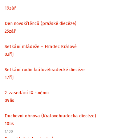
19
zář
Den novokřtěnců (pražské diecéze)
25
zář
Setkání mládeže – Hradec Králové
02
říj
Setkání rodin královéhradecké diecéze
17
říj
2. zasedání IX. sněmu
09
lis
Duchovní obnova (Královéhradecká diecéze)
10
lis
17:00