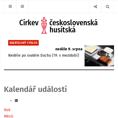
KAZATELSKÝ CYKLUS
neděle 9. srpna
Neděle po svatém Duchu (19. v mezidobí)
Kalendář událostí
Rok
Měsíc