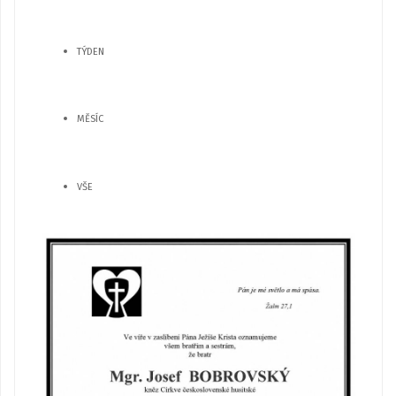
TÝDEN
MĚSÍC
VŠE