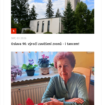
5
SRP, 03 2026
Oslava 90. výročí zavěšení zvonů - i tancem!