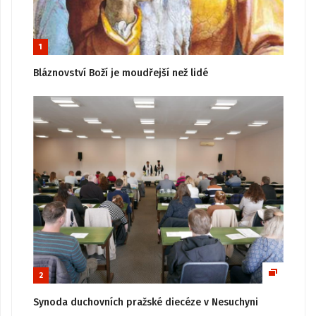
1
Bláznovství Boží je moudřejší než lidé
2
Synoda duchovních pražské diecéze v Nesuchyni