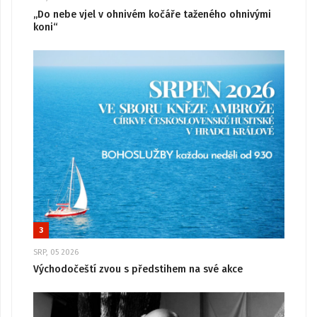
„Do nebe vjel v ohnivém kočáře taženého ohnivými
koni“
3
SRP, 05 2026
Východočeští zvou s předstihem na své akce