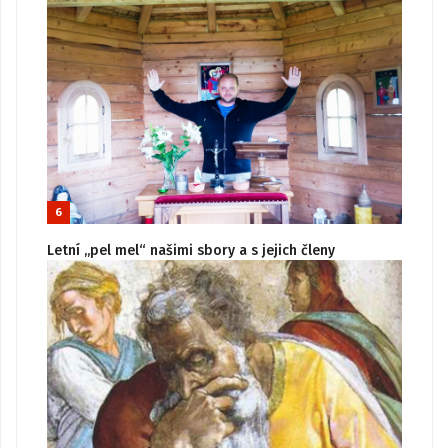
6
Letní „pel mel“ našimi sbory a s jejich členy