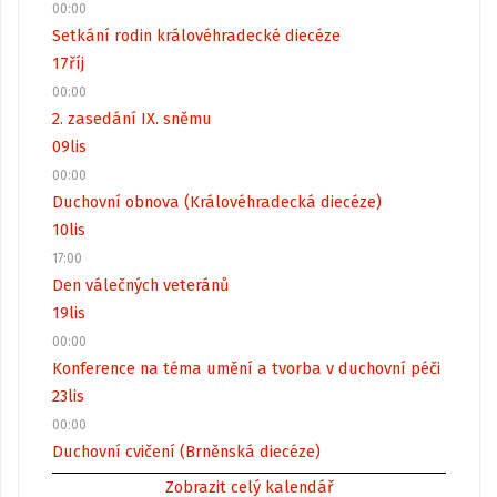
00:00
Setkání rodin královéhradecké diecéze
17
říj
00:00
2. zasedání IX. sněmu
09
lis
00:00
Duchovní obnova (Královéhradecká diecéze)
10
lis
17:00
Den válečných veteránů
19
lis
00:00
Konference na téma umění a tvorba v duchovní péči
23
lis
00:00
Duchovní cvičení (Brněnská diecéze)
Zobrazit celý kalendář