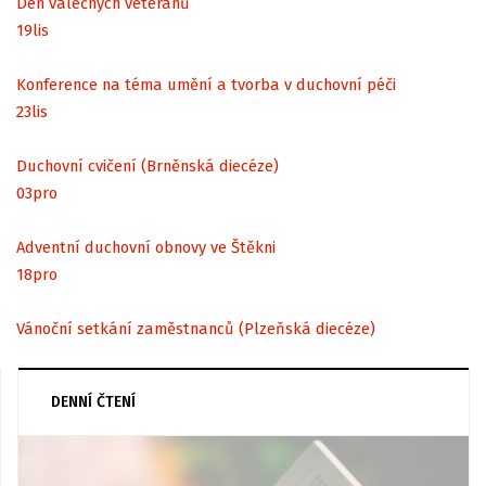
Den válečných veteránů
19
lis
Konference na téma umění a tvorba v duchovní péči
23
lis
Duchovní cvičení (Brněnská diecéze)
03
pro
Adventní duchovní obnovy ve Štěkni
18
pro
Vánoční setkání zaměstnanců (Plzeňská diecéze)
DENNÍ ČTENÍ