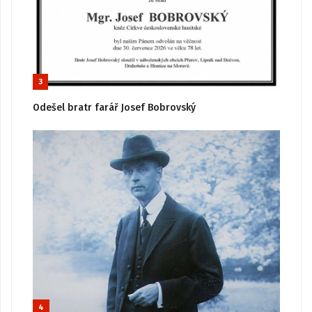
3
Odešel bratr farář Josef Bobrovský
4