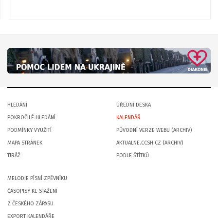
HLEDÁNÍ
ÚŘEDNÍ DESKA
POKROČILÉ HLEDÁNÍ
KALENDÁŘ
PODMÍNKY VYUŽITÍ
PŮVODNÍ VERZE WEBU (ARCHIV)
MAPA STRÁNEK
AKTUALNE.CCSH.CZ (ARCHIV)
TIRÁŽ
PODLE ŠTÍTKŮ
MELODIE PÍSNÍ ZPĚVNÍKU
ČASOPISY KE STAŽENÍ
Z ČESKÉHO ZÁPASU
EXPORT KALENDÁŘE