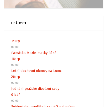
UDÁLOSTI
15
srp
00:00
Památka Marie, matky Páně
16
srp
00:00
Letní duchovní obnovy na Lomci
26
srp
00:00
Jednání pražské diecézní rady
01
zář
00:00
Světový den modliteb za péči o stvoření