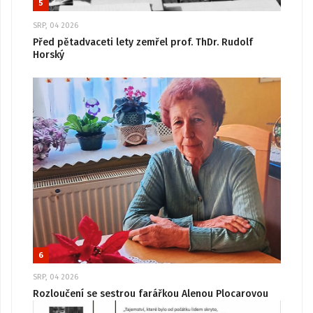
5
SRP, 04 2026
Před pětadvaceti lety zemřel prof. ThDr. Rudolf
Horský
6
SRP, 04 2026
Rozloučení se sestrou farářkou Alenou Plocarovou