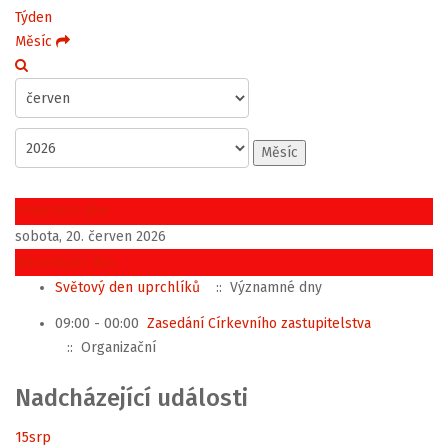
Týden
Měsíc
Měsíc
Předchozí den
sobota, 20. červen 2026
Následující den
Světový den uprchlíků
:: Významné dny
09:00 - 00:00
Zasedání Církevního zastupitelstva
:: Organizační
Nadcházející události
15
srp