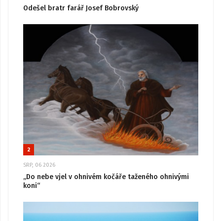
Odešel bratr farář Josef Bobrovský
2
SRP, 06 2026
„Do nebe vjel v ohnivém kočáře taženého ohnivými
koni“