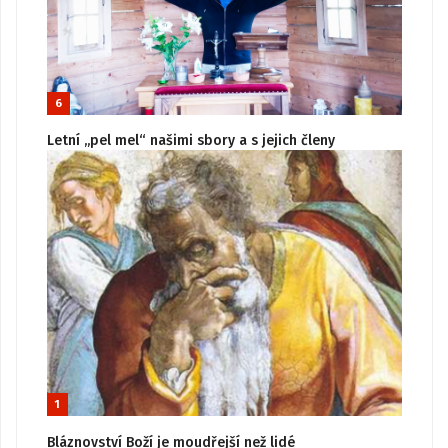
6
Letní „pel mel“ našimi sbory a s jejich členy
1
Bláznovství Boží je moudřejší než lidé