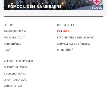
HLEDÁNÍ
ÚŘEDNÍ DESKA
POKROČILÉ HLEDÁNÍ
KALENDÁŘ
PODMÍNKY VYUŽITÍ
PŮVODNÍ VERZE WEBU (ARCHIV)
MAPA STRÁNEK
AKTUALNE.CCSH.CZ (ARCHIV)
TIRÁŽ
PODLE ŠTÍTKŮ
MELODIE PÍSNÍ ZPĚVNÍKU
ČASOPISY KE STAŽENÍ
Z ČESKÉHO ZÁPASU
EXPORT KALENDÁŘE
MAPA ADRESÁŘE