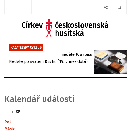
KAZATELSKÝ CYKLUS
neděle 9. srpna
Neděle po svatém Duchu (19. v mezidobí)
Kalendář událostí
Rok
Měsíc