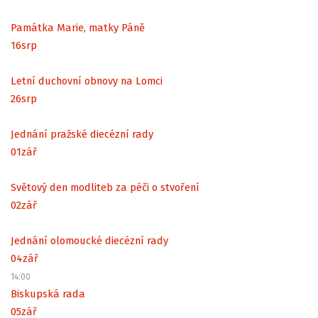
Památka Marie, matky Páně
16
srp
Letní duchovní obnovy na Lomci
26
srp
Jednání pražské diecézní rady
01
zář
Světový den modliteb za péči o stvoření
02
zář
Jednání olomoucké diecézní rady
04
zář
14:00
Biskupská rada
05
zář