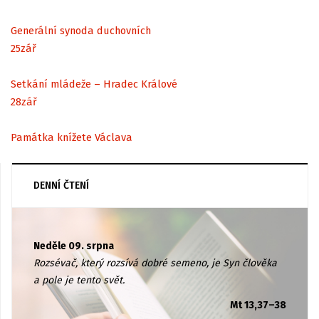
Generální synoda duchovních
25
zář
Setkání mládeže – Hradec Králové
28
zář
Památka knížete Václava
DENNÍ ČTENÍ
Neděle 09. srpna
Rozsévač, který rozsívá dobré semeno, je Syn člověka
a pole je tento svět.
Mt 13,37–38