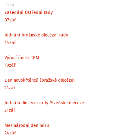
09:00
Zasedání Ústřední rady
07
zář
Jednání brněnské diecézní rady
14
zář
Výročí úmrtí TGM
19
zář
Den novokřtěnců (pražské diecéze)
21
zář
Jednání diecézní rady Plzeňské diecéze
21
zář
Mezinárodní den míru
24
zář