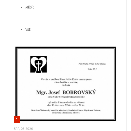
MĚSÍC
VŠE
1
SRP, 03 2026