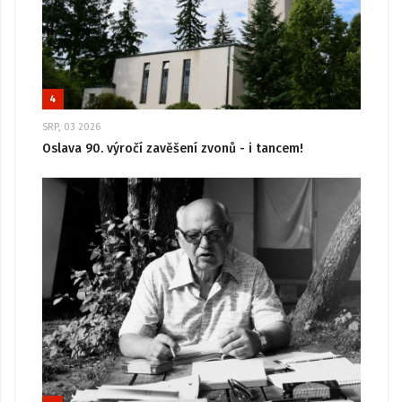
4
SRP, 03 2026
Oslava 90. výročí zavěšení zvonů - i tancem!