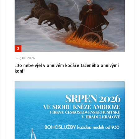
3
SRP, 06 2026
„Do nebe vjel v ohnivém kočáře taženého ohnivými
koni“