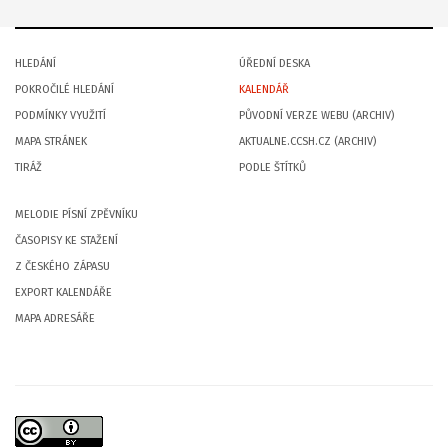
HLEDÁNÍ
ÚŘEDNÍ DESKA
POKROČILÉ HLEDÁNÍ
KALENDÁŘ
PODMÍNKY VYUŽITÍ
PŮVODNÍ VERZE WEBU (ARCHIV)
MAPA STRÁNEK
AKTUALNE.CCSH.CZ (ARCHIV)
TIRÁŽ
PODLE ŠTÍTKŮ
MELODIE PÍSNÍ ZPĚVNÍKU
ČASOPISY KE STAŽENÍ
Z ČESKÉHO ZÁPASU
EXPORT KALENDÁŘE
MAPA ADRESÁŘE