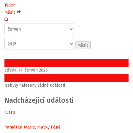
Týden
Měsíc
Měsíc
Předchozí den
středa, 17. červen 2026
Následující den
Nebyly nalezeny žádné události
Nadcházející události
15
srp
Památka Marie, matky Páně