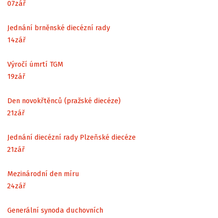
07
zář
Jednání brněnské diecézní rady
14
zář
Výročí úmrtí TGM
19
zář
Den novokřtěnců (pražské diecéze)
21
zář
Jednání diecézní rady Plzeňské diecéze
21
zář
Mezinárodní den míru
24
zář
Generální synoda duchovních