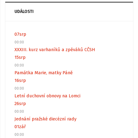
UDÁLOSTI
07
srp
00:00
XXXIII. kurz varhaníků a zpěváků CČSH
15
srp
00:00
Památka Marie, matky Páně
16
srp
00:00
Letní duchovní obnovy na Lomci
26
srp
00:00
Jednání pražské diecézní rady
01
zář
00:00