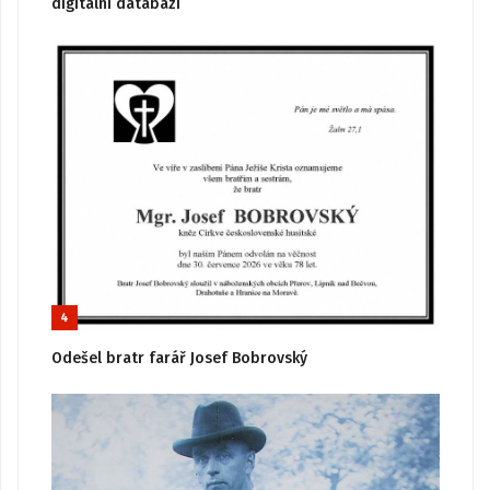
digitální databázi
4
Odešel bratr farář Josef Bobrovský