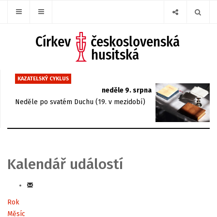
KAZATELSKÝ CYKLUS
neděle 9. srpna
Neděle po svatém Duchu (19. v mezidobí)
Kalendář událostí
Rok
Měsíc