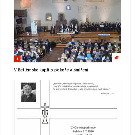
1
V Betlémské kapli o pokoře a smíření