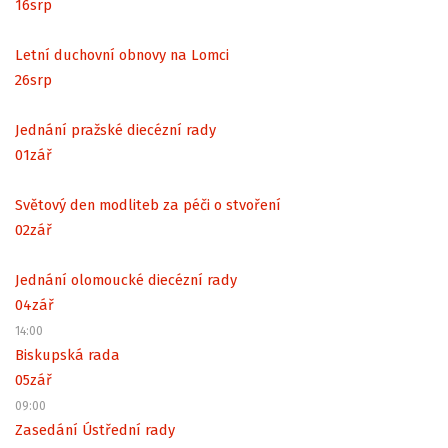
16
srp
Letní duchovní obnovy na Lomci
26
srp
Jednání pražské diecézní rady
01
zář
Světový den modliteb za péči o stvoření
02
zář
Jednání olomoucké diecézní rady
04
zář
14:00
Biskupská rada
05
zář
09:00
Zasedání Ústřední rady