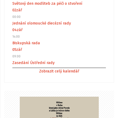
Světový den modliteb za péči o stvoření
02
zář
00:00
Jednání olomoucké diecézní rady
04
zář
14:00
Biskupská rada
05
zář
09:00
Zasedání Ústřední rady
Zobrazit celý kalendář