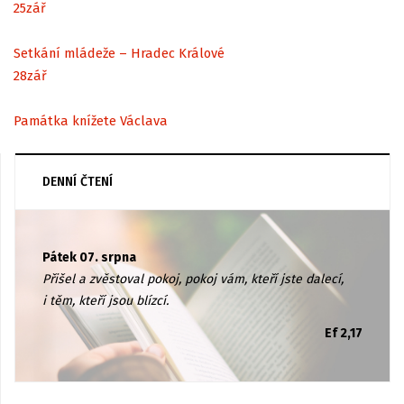
25
zář
Setkání mládeže – Hradec Králové
28
zář
Památka knížete Václava
DENNÍ ČTENÍ
Pátek 07. srpna
Přišel a zvěstoval pokoj, pokoj vám, kteří jste dalecí,
i těm, kteří jsou blízcí.
Ef 2,17