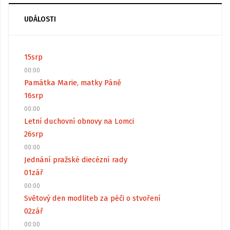
UDÁLOSTI
15
srp
00:00
Památka Marie, matky Páně
16
srp
00:00
Letní duchovní obnovy na Lomci
26
srp
00:00
Jednání pražské diecézní rady
01
zář
00:00
Světový den modliteb za péči o stvoření
02
zář
00:00