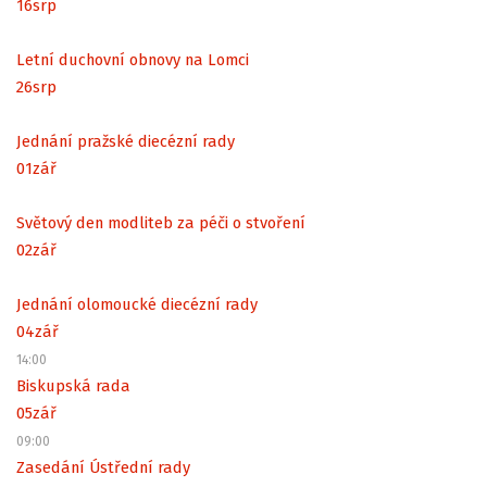
16
srp
Letní duchovní obnovy na Lomci
26
srp
Jednání pražské diecézní rady
01
zář
Světový den modliteb za péči o stvoření
02
zář
Jednání olomoucké diecézní rady
04
zář
14:00
Biskupská rada
05
zář
09:00
Zasedání Ústřední rady