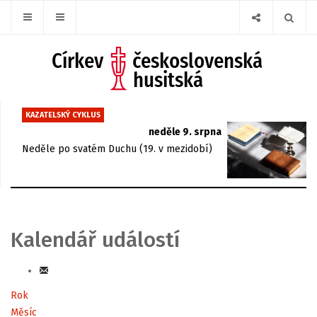
KAZATELSKÝ CYKLUS
neděle 9. srpna
Neděle po svatém Duchu (19. v mezidobí)
Kalendář událostí
Rok
Měsíc