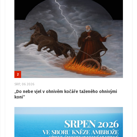
2
SRP, 06 2026
„Do nebe vjel v ohnivém kočáře taženého ohnivými
koni“