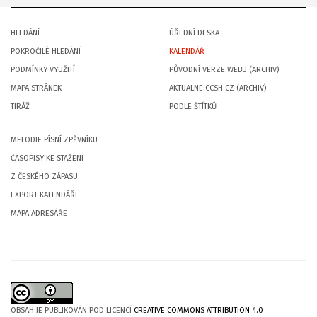
HLEDÁNÍ
ÚŘEDNÍ DESKA
POKROČILÉ HLEDÁNÍ
KALENDÁŘ
PODMÍNKY VYUŽITÍ
PŮVODNÍ VERZE WEBU (ARCHIV)
MAPA STRÁNEK
AKTUALNE.CCSH.CZ (ARCHIV)
TIRÁŽ
PODLE ŠTÍTKŮ
MELODIE PÍSNÍ ZPĚVNÍKU
ČASOPISY KE STAŽENÍ
Z ČESKÉHO ZÁPASU
EXPORT KALENDÁŘE
MAPA ADRESÁŘE
OBSAH JE PUBLIKOVÁN POD LICENCÍ
CREATIVE COMMONS ATTRIBUTION 4.0