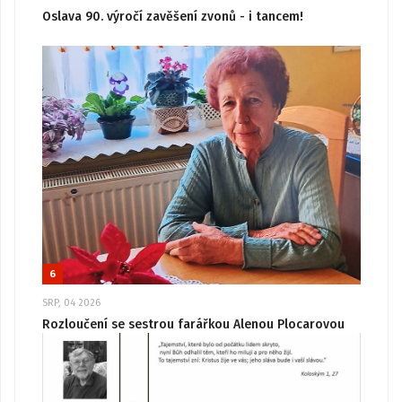
Oslava 90. výročí zavěšení zvonů - i tancem!
6
SRP, 04 2026
Rozloučení se sestrou farářkou Alenou Plocarovou