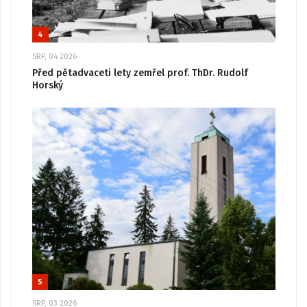
4
SRP, 04 2026
Před pětadvaceti lety zemřel prof. ThDr. Rudolf
Horský
5
SRP, 03 2026