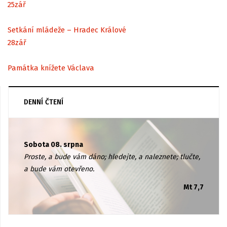
25
zář
Setkání mládeže – Hradec Králové
28
zář
Památka knížete Václava
DENNÍ ČTENÍ
Sobota 08. srpna
Proste, a bude vám dáno; hledejte, a naleznete; tlučte,
a bude vám otevřeno.
Mt 7,7