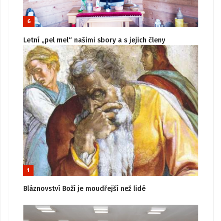
6
Letní „pel mel“ našimi sbory a s jejich členy
1
Bláznovství Boží je moudřejší než lidé