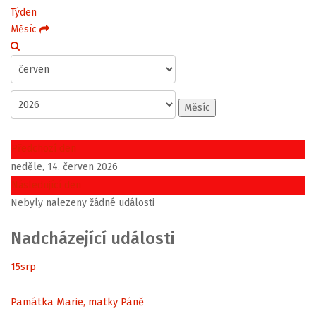
Týden
Měsíc
Měsíc
Předchozí den
neděle, 14. červen 2026
Následující den
Nebyly nalezeny žádné události
Nadcházející události
15
srp
Památka Marie, matky Páně