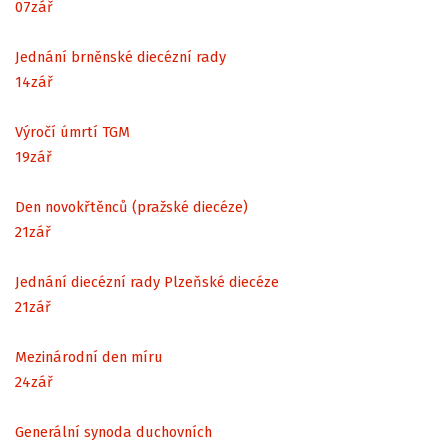
07
zář
Jednání brněnské diecézní rady
14
zář
Výročí úmrtí TGM
19
zář
Den novokřtěnců (pražské diecéze)
21
zář
Jednání diecézní rady Plzeňské diecéze
21
zář
Mezinárodní den míru
24
zář
Generální synoda duchovních