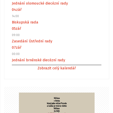
Jednání olomoucké diecézní rady
04
zář
14:00
Biskupská rada
05
zář
09:00
Zasedání Ústřední rady
07
zář
00:00
Jednání brněnské diecézní rady
Zobrazit celý kalendář