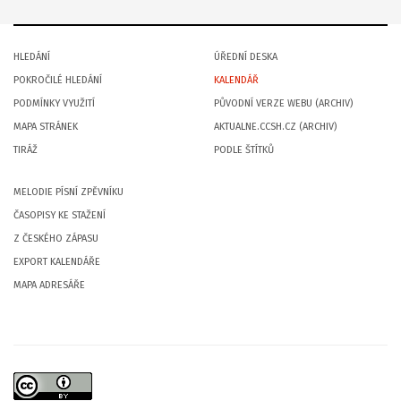
HLEDÁNÍ
ÚŘEDNÍ DESKA
POKROČILÉ HLEDÁNÍ
KALENDÁŘ
PODMÍNKY VYUŽITÍ
PŮVODNÍ VERZE WEBU (ARCHIV)
MAPA STRÁNEK
AKTUALNE.CCSH.CZ (ARCHIV)
TIRÁŽ
PODLE ŠTÍTKŮ
MELODIE PÍSNÍ ZPĚVNÍKU
ČASOPISY KE STAŽENÍ
Z ČESKÉHO ZÁPASU
EXPORT KALENDÁŘE
MAPA ADRESÁŘE