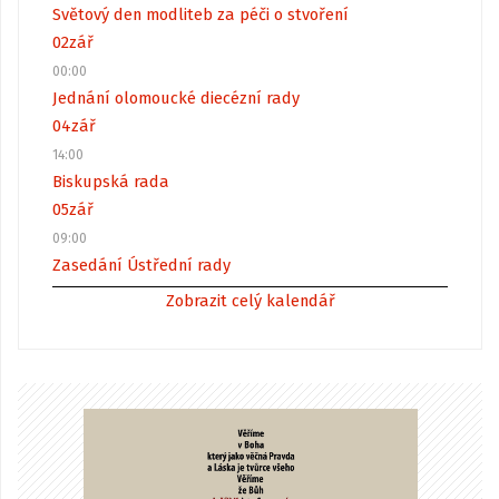
Světový den modliteb za péči o stvoření
02
zář
00:00
Jednání olomoucké diecézní rady
04
zář
14:00
Biskupská rada
05
zář
09:00
Zasedání Ústřední rady
Zobrazit celý kalendář