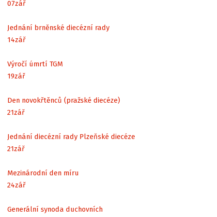
07
zář
Jednání brněnské diecézní rady
14
zář
Výročí úmrtí TGM
19
zář
Den novokřtěnců (pražské diecéze)
21
zář
Jednání diecézní rady Plzeňské diecéze
21
zář
Mezinárodní den míru
24
zář
Generální synoda duchovních