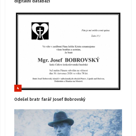
digitální databázi
4
Odešel bratr farář Josef Bobrovský