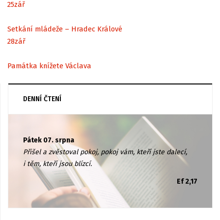
25
zář
Setkání mládeže – Hradec Králové
28
zář
Památka knížete Václava
DENNÍ ČTENÍ
Pátek 07. srpna
Přišel a zvěstoval pokoj, pokoj vám, kteří jste dalecí,
i těm, kteří jsou blízcí.
Ef 2,17