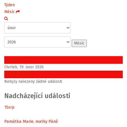
Týden
Měsíc
Měsíc
Předchozí den
čtvrtek, 19. únor 2026
Následující den
Nebyly nalezeny žádné události
Nadcházející události
15
srp
Památka Marie, matky Páně