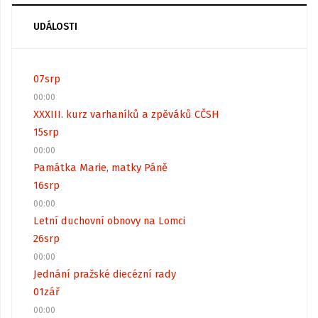
UDÁLOSTI
07
srp
00:00
XXXIII. kurz varhaníků a zpěváků CČSH
15
srp
00:00
Památka Marie, matky Páně
16
srp
00:00
Letní duchovní obnovy na Lomci
26
srp
00:00
Jednání pražské diecézní rady
01
zář
00:00