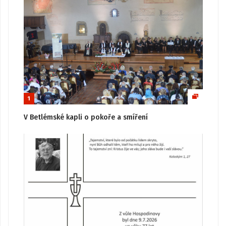
1
V Betlémské kapli o pokoře a smíření