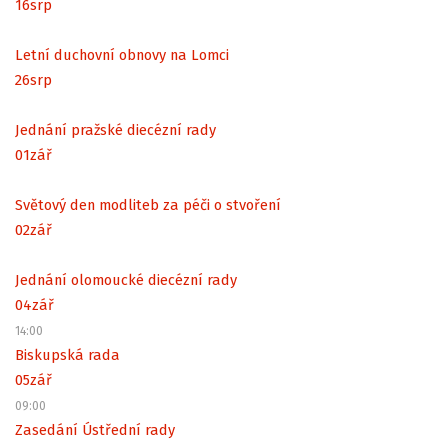
16
srp
Letní duchovní obnovy na Lomci
26
srp
Jednání pražské diecézní rady
01
zář
Světový den modliteb za péči o stvoření
02
zář
Jednání olomoucké diecézní rady
04
zář
14:00
Biskupská rada
05
zář
09:00
Zasedání Ústřední rady