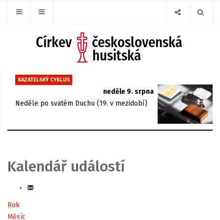
KAZATELSKÝ CYKLUS
neděle 9. srpna
Neděle po svatém Duchu (19. v mezidobí)
Kalendář událostí
Rok
Měsíc