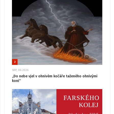
2
SRP, 06 2026
„Do nebe vjel v ohnivém kočáře taženého ohnivými
koni“