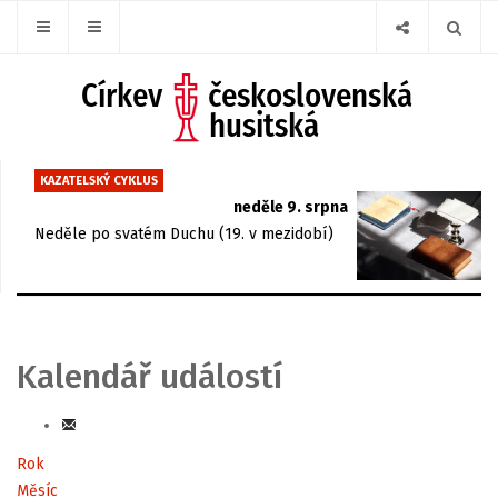
KAZATELSKÝ CYKLUS
neděle 9. srpna
Neděle po svatém Duchu (19. v mezidobí)
Kalendář událostí
Rok
Měsíc