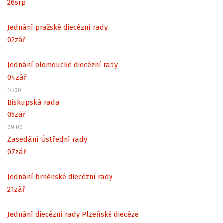
26
srp
Jednání pražské diecézní rady
02
zář
Jednání olomoucké diecézní rady
04
zář
14:00
Biskupská rada
05
zář
09:00
Zasedání Ústřední rady
07
zář
Jednání brněnské diecézní rady
21
zář
Jednání diecézní rady Plzeňské diecéze