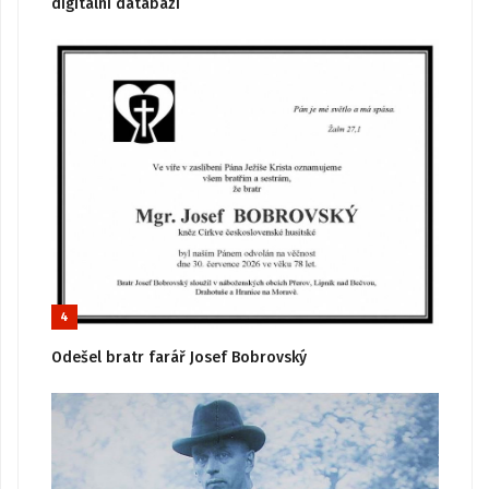
digitální databázi
4
Odešel bratr farář Josef Bobrovský