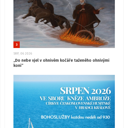
3
SRP, 06 2026
„Do nebe vjel v ohnivém kočáře taženého ohnivými
koni“