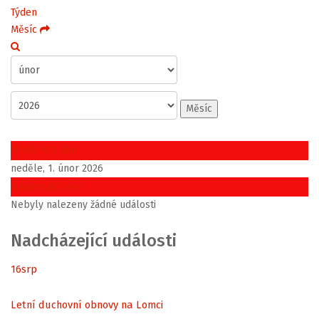
Týden
Měsíc
Měsíc
Předchozí den
neděle, 1. únor 2026
Následující den
Nebyly nalezeny žádné události
Nadcházející události
16
srp
Letní duchovní obnovy na Lomci