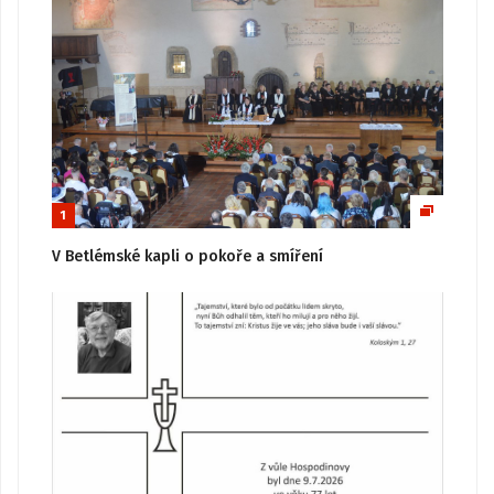
1
V Betlémské kapli o pokoře a smíření