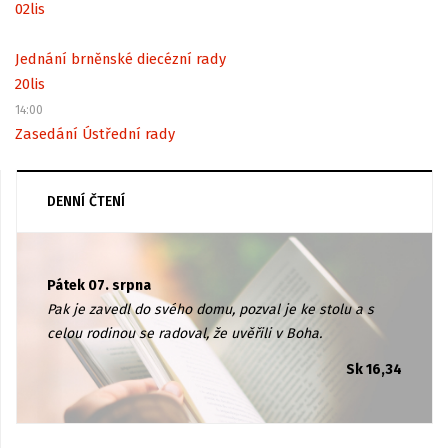
02
lis
Jednání brněnské diecézní rady
20
lis
14:00
Zasedání Ústřední rady
DENNÍ ČTENÍ
Pátek 07. srpna
Pak je zavedl do svého domu, pozval je ke stolu a s
celou rodinou se radoval, že uvěřili v Boha.
Sk 16,34