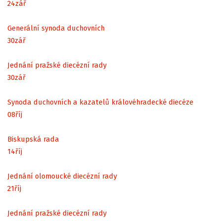
24
zář
Generální synoda duchovních
30
zář
Jednání pražské diecézní rady
30
zář
Synoda duchovních a kazatelů královéhradecké diecéze
08
říj
Biskupská rada
14
říj
Jednání olomoucké diecézní rady
21
říj
Jednání pražské diecézní rady