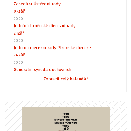
Zasedání Ústřední rady
07
zář
00:00
Jednání brněnské diecézní rady
21
zář
00:00
Jednání diecézní rady Plzeňské diecéze
24
zář
00:00
Generální synoda duchovních
Zobrazit celý kalendář