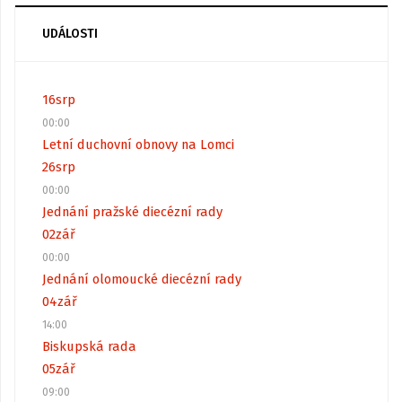
UDÁLOSTI
16
srp
00:00
Letní duchovní obnovy na Lomci
26
srp
00:00
Jednání pražské diecézní rady
02
zář
00:00
Jednání olomoucké diecézní rady
04
zář
14:00
Biskupská rada
05
zář
09:00