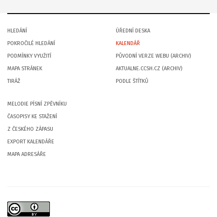
HLEDÁNÍ
ÚŘEDNÍ DESKA
POKROČILÉ HLEDÁNÍ
KALENDÁŘ
PODMÍNKY VYUŽITÍ
PŮVODNÍ VERZE WEBU (ARCHIV)
MAPA STRÁNEK
AKTUALNE.CCSH.CZ (ARCHIV)
TIRÁŽ
PODLE ŠTÍTKŮ
MELODIE PÍSNÍ ZPĚVNÍKU
ČASOPISY KE STAŽENÍ
Z ČESKÉHO ZÁPASU
EXPORT KALENDÁŘE
MAPA ADRESÁŘE