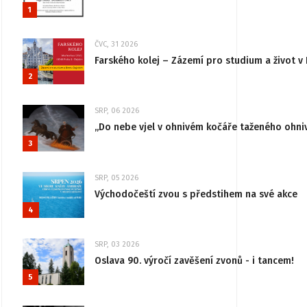
1
ČVC, 31 2026
Farského kolej – Zázemí pro studium a život v 
2
SRP, 06 2026
„Do nebe vjel v ohnivém kočáře taženého ohni
3
SRP, 05 2026
Východočeští zvou s předstihem na své akce
4
SRP, 03 2026
Oslava 90. výročí zavěšení zvonů - i tancem!
5