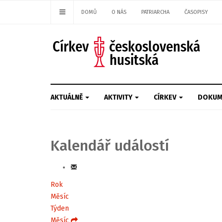
DOMŮ
O NÁS
PATRIARCHA
ČASOPISY
AKTUÁLNĚ
AKTIVITY
CÍRKEV
DOKUM
Kalendář událostí
Rok
Měsíc
Týden
Měsíc