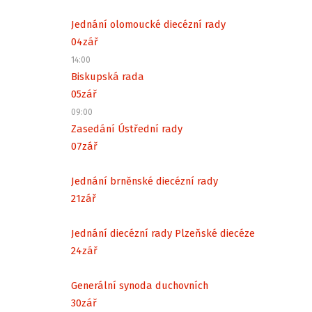
Jednání olomoucké diecézní rady
04
zář
14:00
Biskupská rada
05
zář
09:00
Zasedání Ústřední rady
07
zář
Jednání brněnské diecézní rady
21
zář
Jednání diecézní rady Plzeňské diecéze
24
zář
Generální synoda duchovních
30
zář