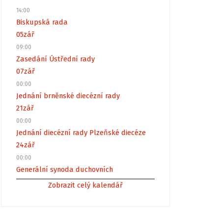
14:00
Biskupská rada
05
zář
09:00
Zasedání Ústřední rady
07
zář
00:00
Jednání brněnské diecézní rady
21
zář
00:00
Jednání diecézní rady Plzeňské diecéze
24
zář
00:00
Generální synoda duchovních
Zobrazit celý kalendář