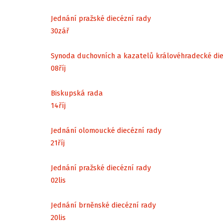
Jednání pražské diecézní rady
30
zář
Synoda duchovních a kazatelů královéhradecké di
08
říj
Biskupská rada
14
říj
Jednání olomoucké diecézní rady
21
říj
Jednání pražské diecézní rady
02
lis
Jednání brněnské diecézní rady
20
lis