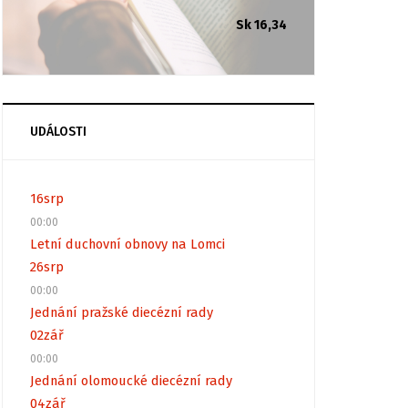
Sk 16,34
UDÁLOSTI
16
srp
00:00
Letní duchovní obnovy na Lomci
26
srp
00:00
Jednání pražské diecézní rady
02
zář
00:00
Jednání olomoucké diecézní rady
04
zář