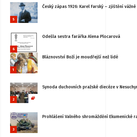
Český zápas 1926: Karel Farský – zjištění vážn
5
Odešla sestra farářka Alena Plocarová
6
Bláznovství Boží je moudřejší než lidé
1
Synoda duchovních pražské diecéze v Nesuchy
2
Prohlášení Valného shromáždění Ekumenické rady
3