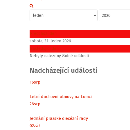
Předchozí den
sobota, 31. leden 2026
Následující den
Nebyly nalezeny žádné události
Nadcházející události
16
srp
Letní duchovní obnovy na Lomci
26
srp
Jednání pražské diecézní rady
02
zář