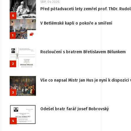
SRP, 04 2026
Před pětadvaceti lety zemřel prof. ThDr. Rudo
6
V Betlémské kapli o pokoře a smíření
1
Rozloučení s bratrem Břetislavem Bělunkem
2
Vše co napsal Mistr Jan Hus je nyní k dispozici 
3
Odešel bratr farář Josef Bobrovský
4