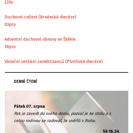
23
lis
Duchovní cvičení (Brněnská diecéze)
03
pro
Adventní duchovní obnovy ve Štěkni
18
pro
Vánoční setkání zaměstnanců (Plzeňská diecéze)
DENNÍ ČTENÍ
Pátek 07. srpna
Pak je zavedl do svého domu, pozval je ke stolu a s
celou rodinou se radoval, že uvěřili v Boha.
Sk 16,34