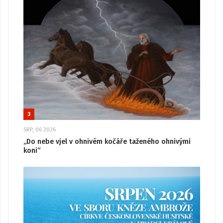
3
SRP, 06 2026
„Do nebe vjel v ohnivém kočáře taženého ohnivými
koni“