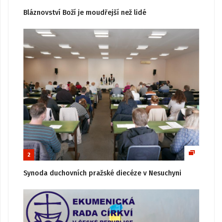
Bláznovství Boží je moudřejší než lidé
2
Synoda duchovních pražské diecéze v Nesuchyni