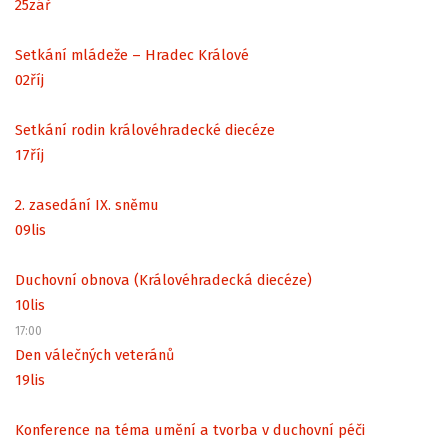
25
zář
Setkání mládeže – Hradec Králové
02
říj
Setkání rodin královéhradecké diecéze
17
říj
2. zasedání IX. sněmu
09
lis
Duchovní obnova (Královéhradecká diecéze)
10
lis
17:00
Den válečných veteránů
19
lis
Konference na téma umění a tvorba v duchovní péči