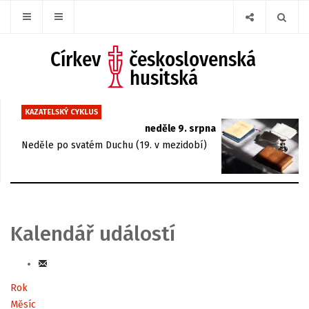
KAZATELSKÝ CYKLUS
neděle 9. srpna
Neděle po svatém Duchu (19. v mezidobí)
Kalendář událostí
Rok
Měsíc