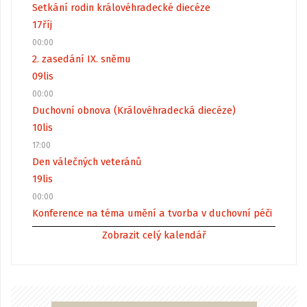
Setkání rodin královéhradecké diecéze
17
říj
00:00
2. zasedání IX. sněmu
09
lis
00:00
Duchovní obnova (Královéhradecká diecéze)
10
lis
17:00
Den válečných veteránů
19
lis
00:00
Konference na téma umění a tvorba v duchovní péči
Zobrazit celý kalendář