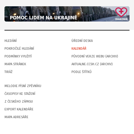
HLEDÁNÍ
ÚŘEDNÍ DESKA
POKROČILÉ HLEDÁNÍ
KALENDÁŘ
PODMÍNKY VYUŽITÍ
PŮVODNÍ VERZE WEBU (ARCHIV)
MAPA STRÁNEK
AKTUALNE.CCSH.CZ (ARCHIV)
TIRÁŽ
PODLE ŠTÍTKŮ
MELODIE PÍSNÍ ZPĚVNÍKU
ČASOPISY KE STAŽENÍ
Z ČESKÉHO ZÁPASU
EXPORT KALENDÁŘE
MAPA ADRESÁŘE