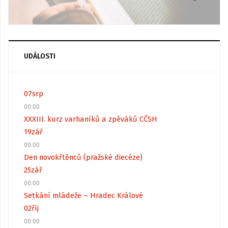
UDÁLOSTI
07
srp
00:00
XXXIII. kurz varhaníků a zpěváků CČSH
19
zář
00:00
Den novokřtěnců (pražské diecéze)
25
zář
00:00
Setkání mládeže – Hradec Králové
02
říj
00:00