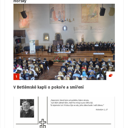
Horský
1
V Betlémské kapli o pokoře a smíření