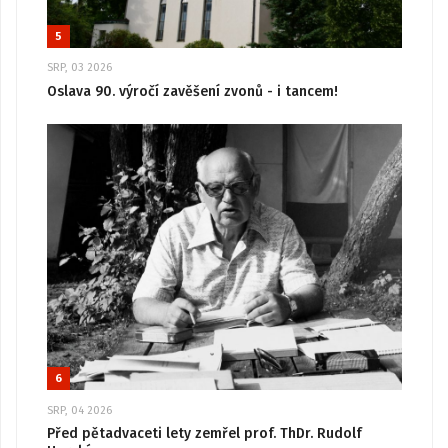
5
SRP, 03 2026
Oslava 90. výročí zavěšení zvonů - i tancem!
6
SRP, 04 2026
Před pětadvaceti lety zemřel prof. ThDr. Rudolf