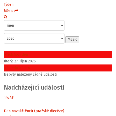
Týden
Měsíc
Měsíc
Předchozí den
úterý, 27. říjen 2026
Následující den
Nebyly nalezeny žádné události
Nadcházející události
19
zář
Den novokřtěnců (pražské diecéze)