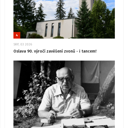
4
SRP, 03 2026
Oslava 90. výročí zavěšení zvonů - i tancem!