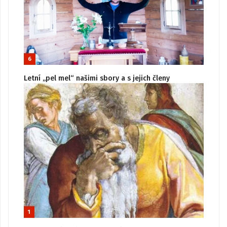
6
Letní „pel mel“ našimi sbory a s jejich členy
1