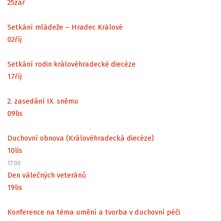
25
zář
Setkání mládeže – Hradec Králové
02
říj
Setkání rodin královéhradecké diecéze
17
říj
2. zasedání IX. sněmu
09
lis
Duchovní obnova (Královéhradecká diecéze)
10
lis
17:00
Den válečných veteránů
19
lis
Konference na téma umění a tvorba v duchovní péči