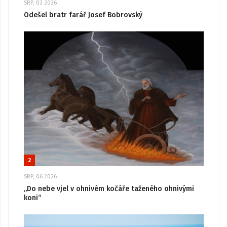
SRP, 03 2026
Odešel bratr farář Josef Bobrovský
2
SRP, 06 2026
„Do nebe vjel v ohnivém kočáře taženého ohnivými
koni“