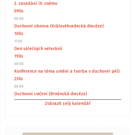
2. zasedání IX. sněmu
09
lis
00:00
Duchovní obnova (Královéhradecká diecéze)
10
lis
17:00
Den válečných veteránů
19
lis
00:00
Konference na téma umění a tvorba v duchovní péči
23
lis
00:00
Duchovní cvičení (Brněnská diecéze)
Zobrazit celý kalendář