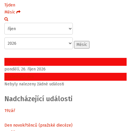
Týden
Měsíc
Měsíc
Předchozí den
pondělí, 26. říjen 2026
Následující den
Nebyly nalezeny žádné události
Nadcházející události
19
zář
Den novokřtěnců (pražské diecéze)