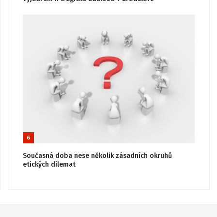
6
Současná doba nese několik zásadních okruhů
etických dilemat