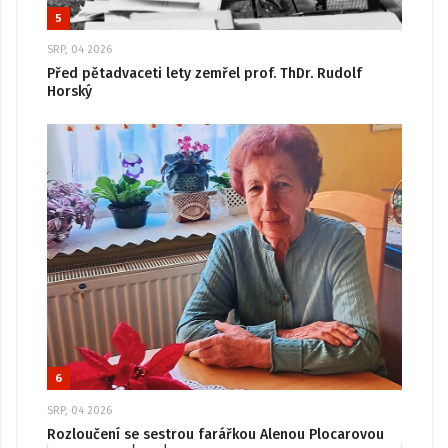
5
SRP, 04 2026
Před pětadvaceti lety zemřel prof. ThDr. Rudolf
Horský
6
SRP, 04 2026
Rozloučení se sestrou farářkou Alenou Plocarovou