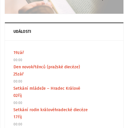
UDÁLOSTI
19
zář
00:00
Den novokřtěnců (pražské diecéze)
25
zář
00:00
Setkání mládeže – Hradec Králové
02
říj
00:00
Setkání rodin královéhradecké diecéze
17
říj
00:00