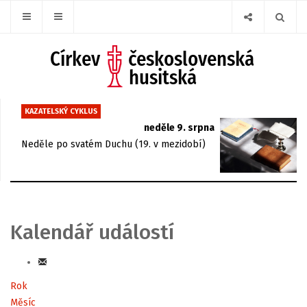
KAZATELSKÝ CYKLUS
neděle 9. srpna
Neděle po svatém Duchu (19. v mezidobí)
Kalendář událostí
Rok
Měsíc