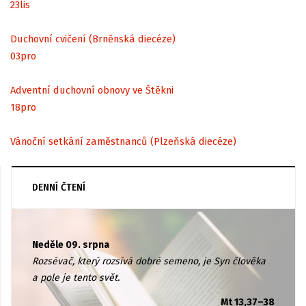
23
lis
Duchovní cvičení (Brněnská diecéze)
03
pro
Adventní duchovní obnovy ve Štěkni
18
pro
Vánoční setkání zaměstnanců (Plzeňská diecéze)
DENNÍ ČTENÍ
Neděle 09. srpna
Rozsévač, který rozsívá dobré semeno, je Syn člověka
a pole je tento svět.
Mt 13,37–38