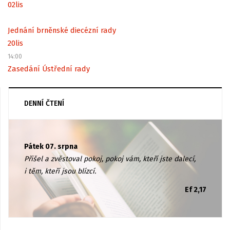
02
lis
Jednání brněnské diecézní rady
20
lis
14:00
Zasedání Ústřední rady
DENNÍ ČTENÍ
Pátek 07. srpna
Přišel a zvěstoval pokoj, pokoj vám, kteří jste dalecí,
i těm, kteří jsou blízcí.
Ef 2,17