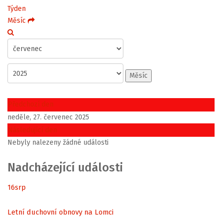
Týden
Měsíc
Měsíc
Předchozí den
neděle, 27. červenec 2025
Následující den
Nebyly nalezeny žádné události
Nadcházející události
16
srp
Letní duchovní obnovy na Lomci