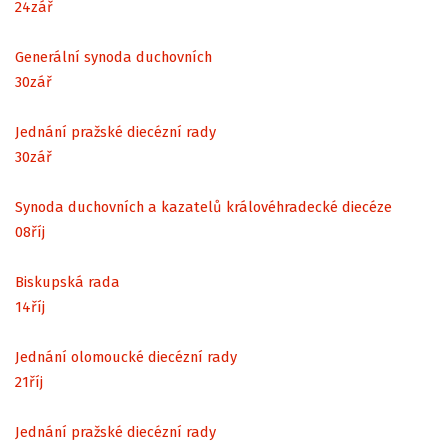
24
zář
Generální synoda duchovních
30
zář
Jednání pražské diecézní rady
30
zář
Synoda duchovních a kazatelů královéhradecké diecéze
08
říj
Biskupská rada
14
říj
Jednání olomoucké diecézní rady
21
říj
Jednání pražské diecézní rady