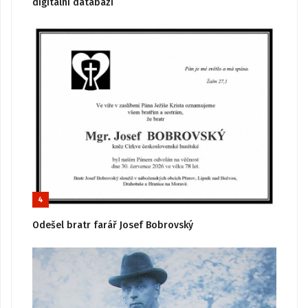
digitální databázi
4
Odešel bratr farář Josef Bobrovský