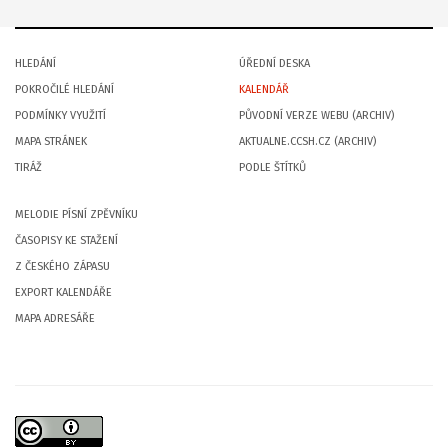
HLEDÁNÍ
ÚŘEDNÍ DESKA
POKROČILÉ HLEDÁNÍ
KALENDÁŘ
PODMÍNKY VYUŽITÍ
PŮVODNÍ VERZE WEBU (ARCHIV)
MAPA STRÁNEK
AKTUALNE.CCSH.CZ (ARCHIV)
TIRÁŽ
PODLE ŠTÍTKŮ
MELODIE PÍSNÍ ZPĚVNÍKU
ČASOPISY KE STAŽENÍ
Z ČESKÉHO ZÁPASU
EXPORT KALENDÁŘE
MAPA ADRESÁŘE