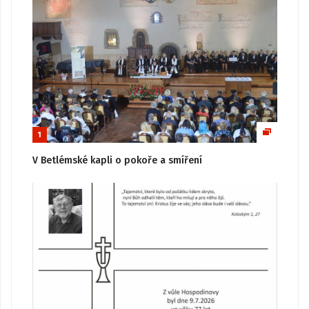
1
V Betlémské kapli o pokoře a smíření