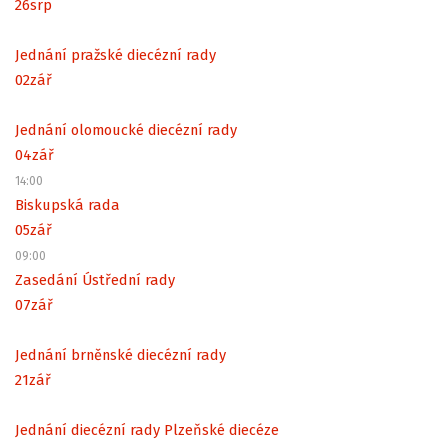
26
srp
Jednání pražské diecézní rady
02
zář
Jednání olomoucké diecézní rady
04
zář
14:00
Biskupská rada
05
zář
09:00
Zasedání Ústřední rady
07
zář
Jednání brněnské diecézní rady
21
zář
Jednání diecézní rady Plzeňské diecéze