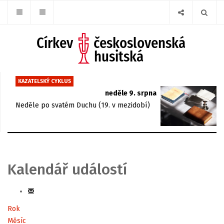
KAZATELSKÝ CYKLUS
neděle 9. srpna
Neděle po svatém Duchu (19. v mezidobí)
Kalendář událostí
Rok
Měsíc