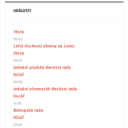
UDÁLOSTI
16
srp
00:00
Letní duchovní obnovy na Lomci
26
srp
00:00
Jednání pražské diecézní rady
02
zář
00:00
Jednání olomoucké diecézní rady
04
zář
14:00
Biskupská rada
05
zář
09:00