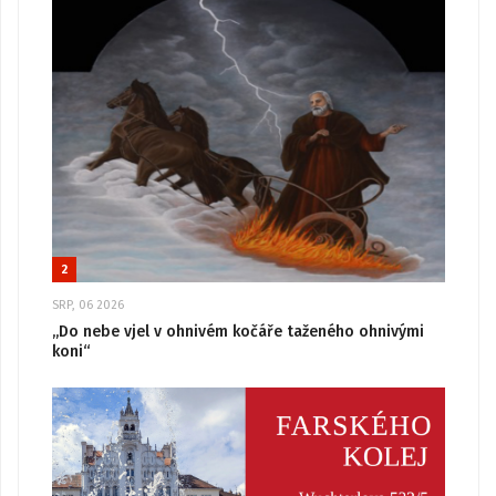
2
SRP, 06 2026
„Do nebe vjel v ohnivém kočáře taženého ohnivými
koni“