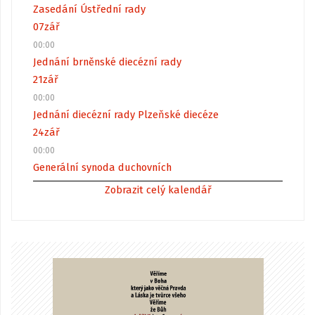
Zasedání Ústřední rady
07
zář
00:00
Jednání brněnské diecézní rady
21
zář
00:00
Jednání diecézní rady Plzeňské diecéze
24
zář
00:00
Generální synoda duchovních
Zobrazit celý kalendář