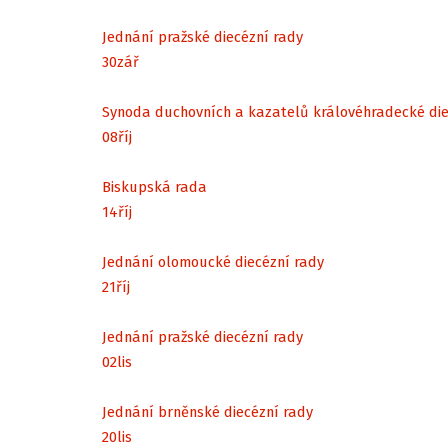
Jednání pražské diecézní rady
30
zář
Synoda duchovních a kazatelů královéhradecké di
08
říj
Biskupská rada
14
říj
Jednání olomoucké diecézní rady
21
říj
Jednání pražské diecézní rady
02
lis
Jednání brněnské diecézní rady
20
lis