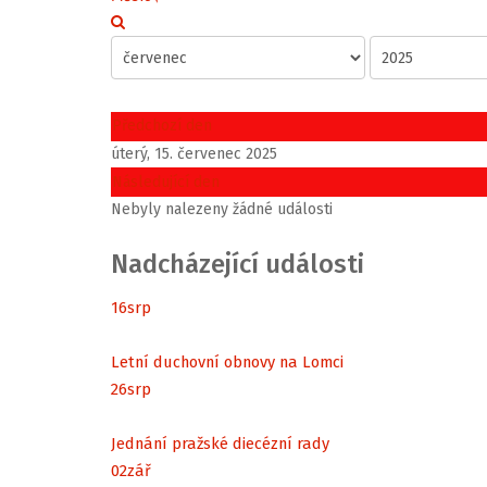
Předchozí den
úterý, 15. červenec 2025
Následující den
Nebyly nalezeny žádné události
Nadcházející události
16
srp
Letní duchovní obnovy na Lomci
26
srp
Jednání pražské diecézní rady
02
zář