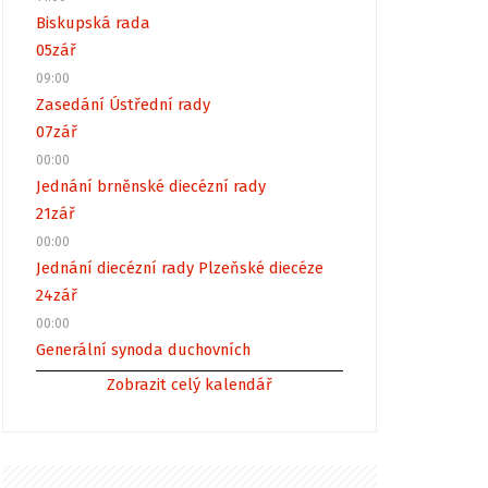
Biskupská rada
05
zář
09:00
Zasedání Ústřední rady
07
zář
00:00
Jednání brněnské diecézní rady
21
zář
00:00
Jednání diecézní rady Plzeňské diecéze
24
zář
00:00
Generální synoda duchovních
Zobrazit celý kalendář