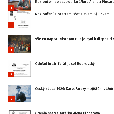
Rozloučení se sestrou farářkou Alenou Plocar
6
Rozloučení s bratrem Břetislavem Bělunkem
1
Vše co napsal Mistr Jan Hus je nyní k dispozici 
2
Odešel bratr farář Josef Bobrovský
3
Český zápas 1926: Karel Farský – zjištění vážn
4
Odešla sestra farářka Alena Plocarová