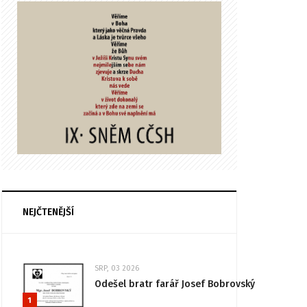
NEJČTENĚJŠÍ
SRP, 03 2026
Odešel bratr farář Josef Bobrovský
1