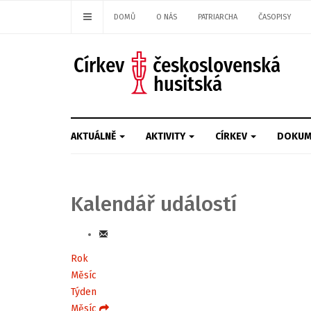
DOMŮ
O NÁS
PATRIARCHA
ČASOPISY
AKTUÁLNĚ
AKTIVITY
CÍRKEV
DOKUM
Kalendář událostí
Rok
Měsíc
Týden
Měsíc