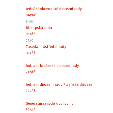
Jednání olomoucké diecézní rady
04
zář
14:00
Biskupská rada
05
zář
09:00
Zasedání Ústřední rady
07
zář
Jednání brněnské diecézní rady
21
zář
Jednání diecézní rady Plzeňské diecéze
24
zář
Generální synoda duchovních
30
zář