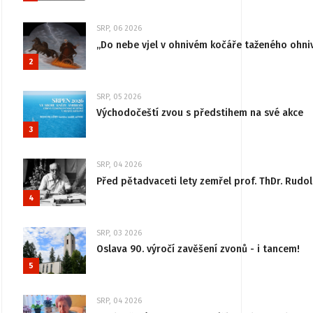
SRP, 06 2026
„Do nebe vjel v ohnivém kočáře taženého ohni
2
SRP, 05 2026
Východočeští zvou s předstihem na své akce
3
SRP, 04 2026
Před pětadvaceti lety zemřel prof. ThDr. Rudo
4
SRP, 03 2026
Oslava 90. výročí zavěšení zvonů - i tancem!
5
SRP, 04 2026