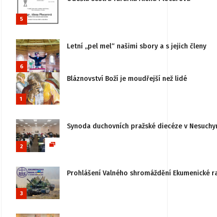
5
Letní „pel mel“ našimi sbory a s jejich členy
6
Bláznovství Boží je moudřejší než lidé
1
Synoda duchovních pražské diecéze v Nesuchy
2
Prohlášení Valného shromáždění Ekumenické rady
3