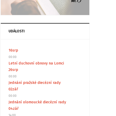
Mt 7,7
UDÁLOSTI
16
srp
00:00
Letní duchovní obnovy na Lomci
26
srp
00:00
Jednání pražské diecézní rady
02
zář
00:00
Jednání olomoucké diecézní rady
04
zář
14:00