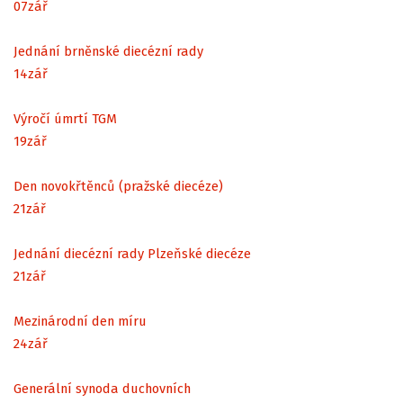
07
zář
Jednání brněnské diecézní rady
14
zář
Výročí úmrtí TGM
19
zář
Den novokřtěnců (pražské diecéze)
21
zář
Jednání diecézní rady Plzeňské diecéze
21
zář
Mezinárodní den míru
24
zář
Generální synoda duchovních