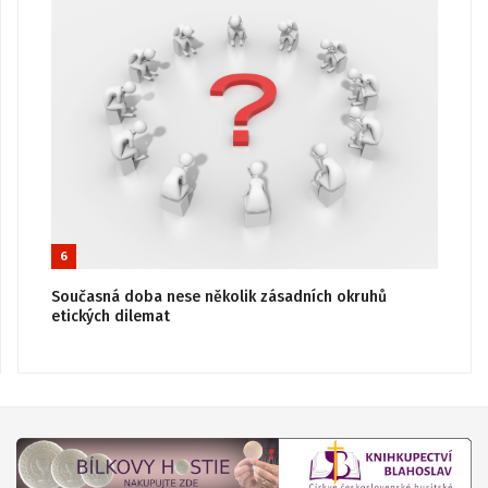
6
Současná doba nese několik zásadních okruhů
etických dilemat