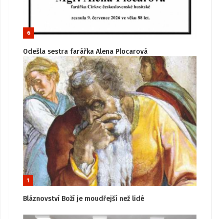
6
Odešla sestra farářka Alena Plocarová
1
Bláznovství Boží je moudřejší než lidé