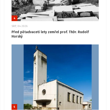
4
SRP, 04 2026
Před pětadvaceti lety zemřel prof. ThDr. Rudolf
Horský
5