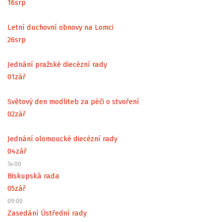
16
srp
Letní duchovní obnovy na Lomci
26
srp
Jednání pražské diecézní rady
01
zář
Světový den modliteb za péči o stvoření
02
zář
Jednání olomoucké diecézní rady
04
zář
14:00
Biskupská rada
05
zář
09:00
Zasedání Ústřední rady