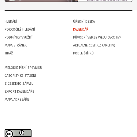
HLEDÁNÍ
ÚŘEDNÍ DESKA
POKROČILÉ HLEDÁNÍ
KALENDÁŘ
PODMÍNKY VYUŽITÍ
PŮVODNÍ VERZE WEBU (ARCHIV)
MAPA STRÁNEK
AKTUALNE.CCSH.CZ (ARCHIV)
TIRÁŽ
PODLE ŠTÍTKŮ
MELODIE PÍSNÍ ZPĚVNÍKU
ČASOPISY KE STAŽENÍ
Z ČESKÉHO ZÁPASU
EXPORT KALENDÁŘE
MAPA ADRESÁŘE