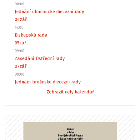
00:00
Jednání olomoucké diecézní rady
04
zář
14:00
Biskupská rada
05
zář
09:00
Zasedání Ústřední rady
07
zář
00:00
Jednání brněnské diecézní rady
Zobrazit celý kalendář