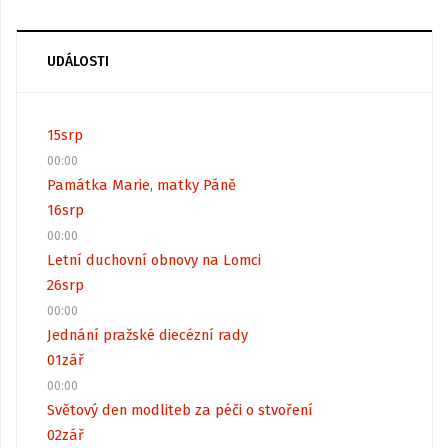
UDÁLOSTI
15
srp
00:00
Památka Marie, matky Páně
16
srp
00:00
Letní duchovní obnovy na Lomci
26
srp
00:00
Jednání pražské diecézní rady
01
zář
00:00
Světový den modliteb za péči o stvoření
02
zář