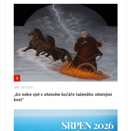
2
SRP, 06 2026
„Do nebe vjel v ohnivém kočáře taženého ohnivými
koni“