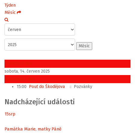
Týden
Měsíc
Měsíc
Předchozí den
sobota, 14. červen 2025
Následující den
15:00
Pouť do Škodějova
:: Pozvánky
Nadcházející události
15
srp
Památka Marie, matky Páně