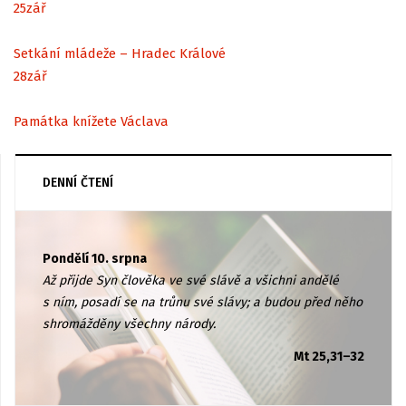
25
zář
Setkání mládeže – Hradec Králové
28
zář
Památka knížete Václava
DENNÍ ČTENÍ
Pondělí 10. srpna
Až přijde Syn člověka ve své slávě a všichni andělé
s ním, posadí se na trůnu své slávy; a budou před něho
shromážděny všechny národy.
Mt 25,31–32