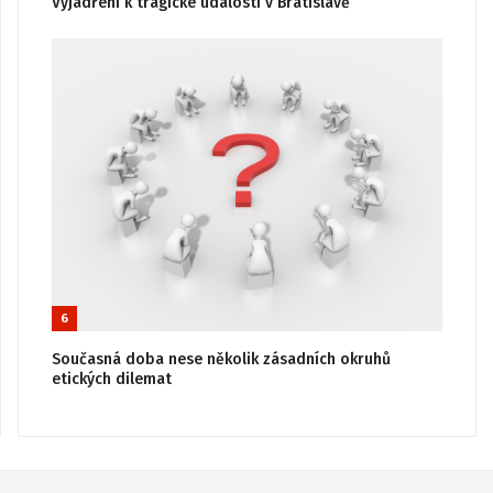
Vyjádření k tragické události v Bratislavě
6
Současná doba nese několik zásadních okruhů
etických dilemat