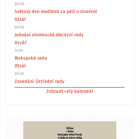
00:00
Světový den modliteb za péči o stvoření
02
zář
00:00
Jednání olomoucké diecézní rady
04
zář
14:00
Biskupská rada
05
zář
09:00
Zasedání Ústřední rady
Zobrazit celý kalendář