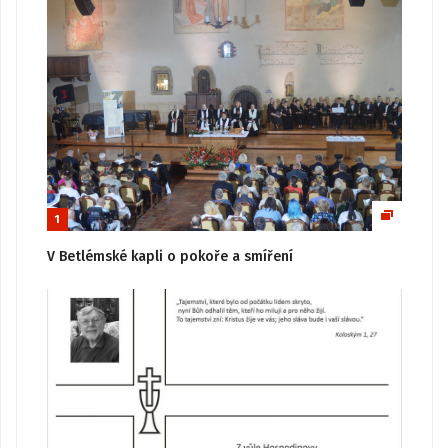
1
V Betlémské kapli o pokoře a smíření