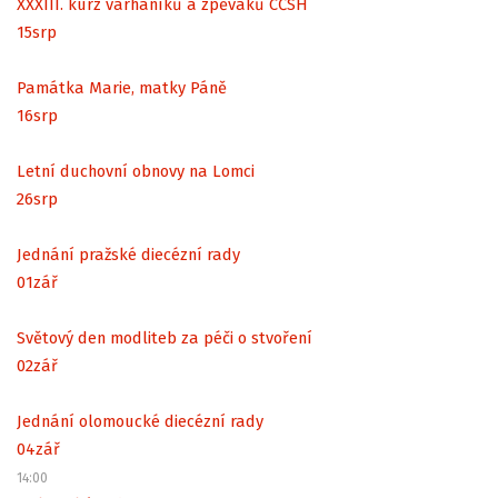
XXXIII. kurz varhaníků a zpěváků CČSH
15
srp
Památka Marie, matky Páně
16
srp
Letní duchovní obnovy na Lomci
26
srp
Jednání pražské diecézní rady
01
zář
Světový den modliteb za péči o stvoření
02
zář
Jednání olomoucké diecézní rady
04
zář
14:00