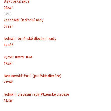
Biskupská rada
05
zář
09:00
Zasedání Ústřední rady
07
zář
Jednání brněnské diecézní rady
14
zář
Výročí úmrtí TGM
19
zář
Den novokřtěnců (pražské diecéze)
21
zář
Jednání diecézní rady Plzeňské diecéze
21
zář