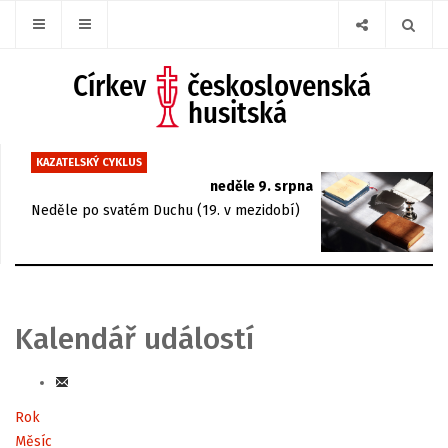
KAZATELSKÝ CYKLUS
neděle 9. srpna
Neděle po svatém Duchu (19. v mezidobí)
Kalendář událostí
Rok
Měsíc