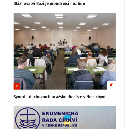
Bláznovství Boží je moudřejší než lidé
2
Synoda duchovních pražské diecéze v Nesuchyni