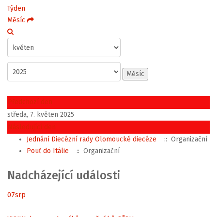
Týden
Měsíc
Měsíc
Předchozí den
středa, 7. květen 2025
Následující den
Jednání Diecézní rady Olomoucké diecéze
:: Organizační
Pouť do Itálie
:: Organizační
Nadcházející události
07
srp