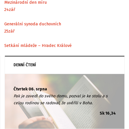
Mezinárodní den míru
24
zář
Generální synoda duchovních
25
zář
Setkání mládeže – Hradec Králové
DENNÍ ČTENÍ
Čtvrtek 06. srpna
Pak je zavedl do svého domu, pozval je ke stolu a s
celou rodinou se radoval, že uvěřili v Boha.
Sk 16,34