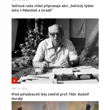
SRP, 03 2026
Světová rada církví připravuje akci „Světový týden
míru v Palestině a Izraeli“
6
SRP, 04 2026
Před pětadvaceti lety zemřel prof. ThDr. Rudolf
Horský