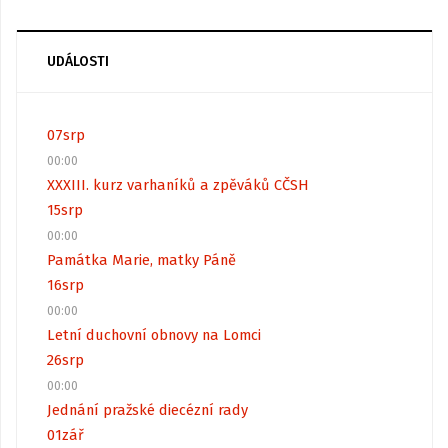
UDÁLOSTI
07
srp
00:00
XXXIII. kurz varhaníků a zpěváků CČSH
15
srp
00:00
Památka Marie, matky Páně
16
srp
00:00
Letní duchovní obnovy na Lomci
26
srp
00:00
Jednání pražské diecézní rady
01
zář