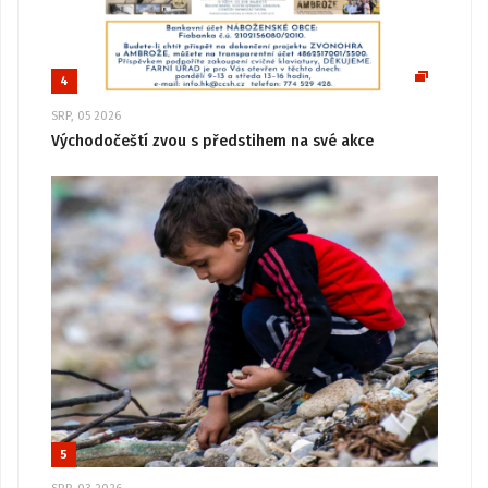
4
SRP, 05 2026
Východočeští zvou s předstihem na své akce
5