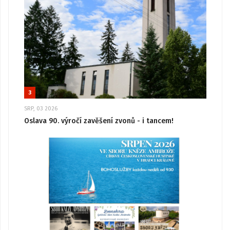
3
SRP, 03 2026
Oslava 90. výročí zavěšení zvonů - i tancem!