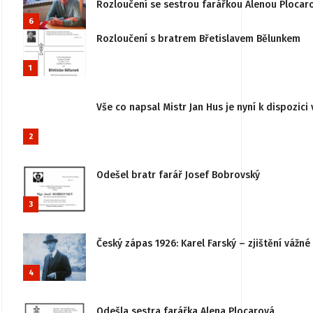
Rozloučení se sestrou farářkou Alenou Plocar
6
Rozloučení s bratrem Břetislavem Bělunkem
1
Vše co napsal Mistr Jan Hus je nyní k dispozici 
2
Odešel bratr farář Josef Bobrovský
3
Český zápas 1926: Karel Farský – zjištění vážn
4
Odešla sestra farářka Alena Plocarová