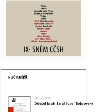
NEJČTENĚJŠÍ
SRP, 03 2026
Odešel bratr farář Josef Bobrovský
1