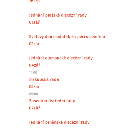
26
srp
Jednání pražské diecézní rady
01
zář
Světový den modliteb za péči o stvoření
02
zář
Jednání olomoucké diecézní rady
04
zář
14:00
Biskupská rada
05
zář
09:00
Zasedání Ústřední rady
07
zář
Jednání brněnské diecézní rady