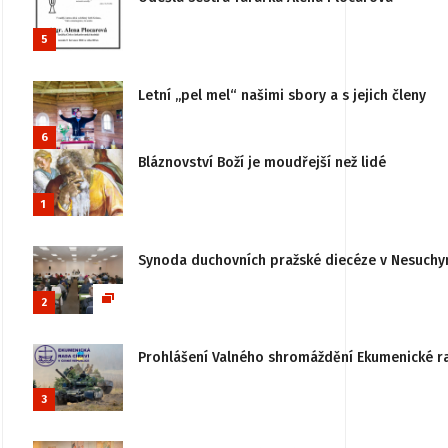
5
Letní „pel mel“ našimi sbory a s jejich členy
6
Bláznovství Boží je moudřejší než lidé
1
Synoda duchovních pražské diecéze v Nesuchy
2
Prohlášení Valného shromáždění Ekumenické rady
3