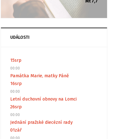
Mt 7,7
UDÁLOSTI
15
srp
00:00
Památka Marie, matky Páně
16
srp
00:00
Letní duchovní obnovy na Lomci
26
srp
00:00
Jednání pražské diecézní rady
01
zář
00:00