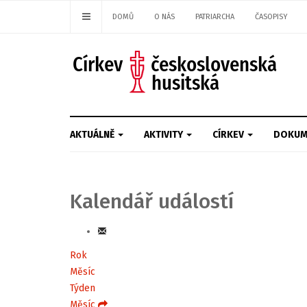
DOMŮ
O NÁS
PATRIARCHA
ČASOPISY
AKTUÁLNĚ
AKTIVITY
CÍRKEV
DOKUM
Kalendář událostí
Rok
Měsíc
Týden
Měsíc