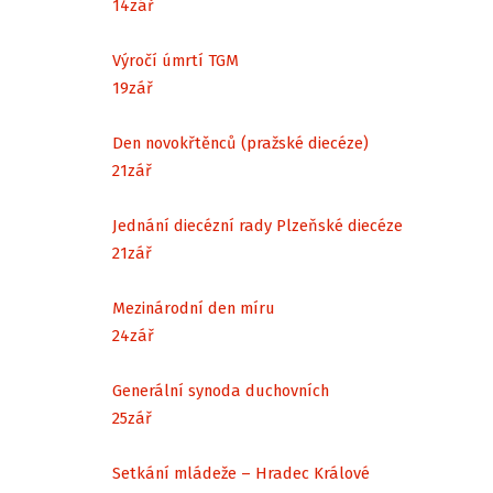
14
zář
Výročí úmrtí TGM
19
zář
Den novokřtěnců (pražské diecéze)
21
zář
Jednání diecézní rady Plzeňské diecéze
21
zář
Mezinárodní den míru
24
zář
Generální synoda duchovních
25
zář
Setkání mládeže – Hradec Králové