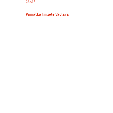
28
zář
Památka knížete Václava