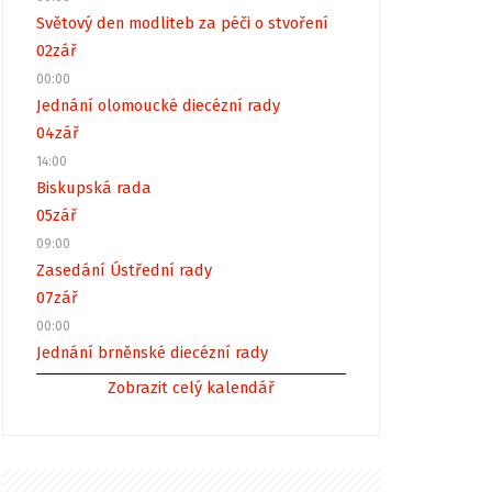
Světový den modliteb za péči o stvoření
02
zář
00:00
Jednání olomoucké diecézní rady
04
zář
14:00
Biskupská rada
05
zář
09:00
Zasedání Ústřední rady
07
zář
00:00
Jednání brněnské diecézní rady
Zobrazit celý kalendář