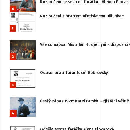
Rozloučení se sestrou farářkou Alenou Plocar
6
Rozloučení s bratrem Břetislavem Bělunkem
1
Vše co napsal Mistr Jan Hus je nyní k dispozici 
2
Odešel bratr farář Josef Bobrovský
3
Český zápas 1926: Karel Farský – zjištění vážn
4
Odešla sestra farářka Alena Plocarová