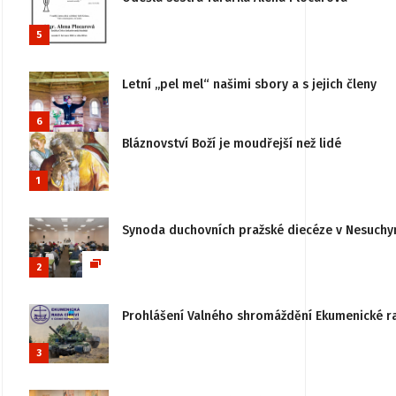
5
Letní „pel mel“ našimi sbory a s jejich členy
6
Bláznovství Boží je moudřejší než lidé
1
Synoda duchovních pražské diecéze v Nesuchy
2
Prohlášení Valného shromáždění Ekumenické rady
3