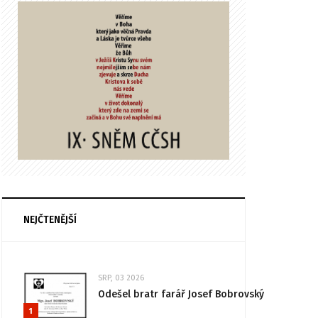
NEJČTENĚJŠÍ
SRP, 03 2026
Odešel bratr farář Josef Bobrovský
1