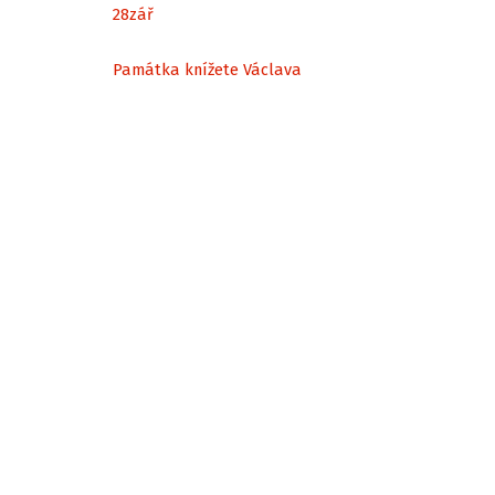
28
zář
Památka knížete Václava