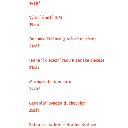
14
zář
Výročí úmrtí TGM
19
zář
Den novokřtěnců (pražské diecéze)
21
zář
Jednání diecézní rady Plzeňské diecéze
21
zář
Mezinárodní den míru
24
zář
Generální synoda duchovních
25
zář
Setkání mládeže – Hradec Králové