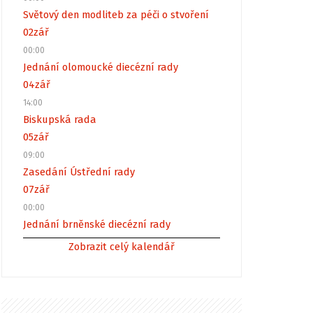
Světový den modliteb za péči o stvoření
02
zář
00:00
Jednání olomoucké diecézní rady
04
zář
14:00
Biskupská rada
05
zář
09:00
Zasedání Ústřední rady
07
zář
00:00
Jednání brněnské diecézní rady
Zobrazit celý kalendář