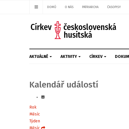
DOMŮ
O NÁS
PATRIARCHA
ČASOPISY
AKTUÁLNĚ
AKTIVITY
CÍRKEV
DOKUM
Kalendář událostí
Rok
Měsíc
Týden
Měsíc