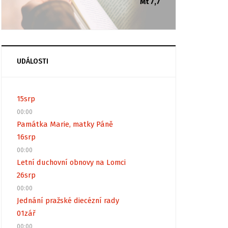
Mt 7,7
UDÁLOSTI
15
srp
00:00
Památka Marie, matky Páně
16
srp
00:00
Letní duchovní obnovy na Lomci
26
srp
00:00
Jednání pražské diecézní rady
01
zář
00:00