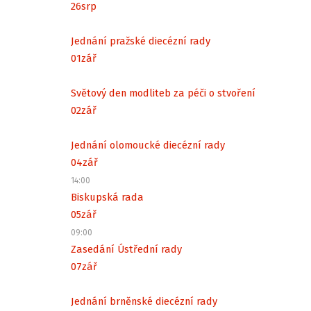
26
srp
Jednání pražské diecézní rady
01
zář
Světový den modliteb za péči o stvoření
02
zář
Jednání olomoucké diecézní rady
04
zář
14:00
Biskupská rada
05
zář
09:00
Zasedání Ústřední rady
07
zář
Jednání brněnské diecézní rady