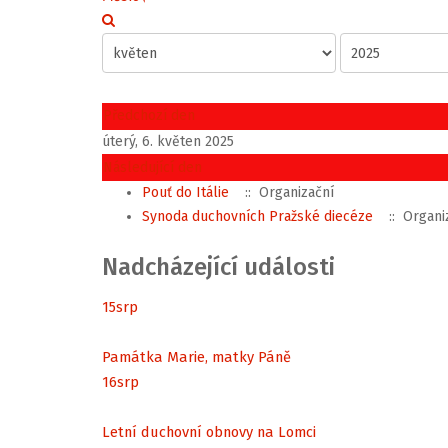
Předchozí den
úterý, 6. květen 2025
Následující den
Pouť do Itálie
:: Organizační
Synoda duchovních Pražské diecéze
:: Organi
Nadcházející události
15
srp
Památka Marie, matky Páně
16
srp
Letní duchovní obnovy na Lomci