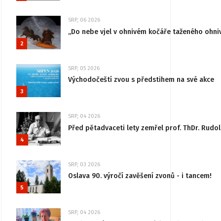
SRP, 06 2026
„Do nebe vjel v ohnivém kočáře taženého ohni
2
SRP, 05 2026
Východočeští zvou s předstihem na své akce
3
SRP, 04 2026
Před pětadvaceti lety zemřel prof. ThDr. Rudo
4
SRP, 03 2026
Oslava 90. výročí zavěšení zvonů - i tancem!
5
SRP, 04 2026