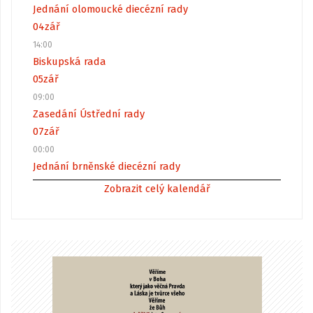
Jednání olomoucké diecézní rady
04
zář
14:00
Biskupská rada
05
zář
09:00
Zasedání Ústřední rady
07
zář
00:00
Jednání brněnské diecézní rady
Zobrazit celý kalendář