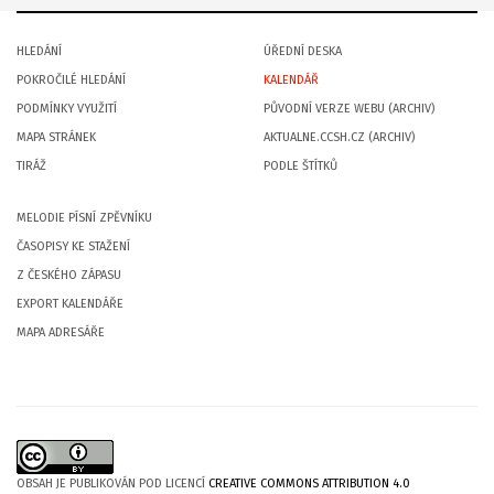
HLEDÁNÍ
ÚŘEDNÍ DESKA
POKROČILÉ HLEDÁNÍ
KALENDÁŘ
PODMÍNKY VYUŽITÍ
PŮVODNÍ VERZE WEBU (ARCHIV)
MAPA STRÁNEK
AKTUALNE.CCSH.CZ (ARCHIV)
TIRÁŽ
PODLE ŠTÍTKŮ
MELODIE PÍSNÍ ZPĚVNÍKU
ČASOPISY KE STAŽENÍ
Z ČESKÉHO ZÁPASU
EXPORT KALENDÁŘE
MAPA ADRESÁŘE
OBSAH JE PUBLIKOVÁN POD LICENCÍ
CREATIVE COMMONS ATTRIBUTION 4.0