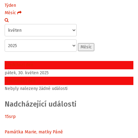
Týden
Měsíc
Měsíc
Předchozí den
pátek, 30. květen 2025
Následující den
Nebyly nalezeny žádné události
Nadcházející události
15
srp
Památka Marie, matky Páně