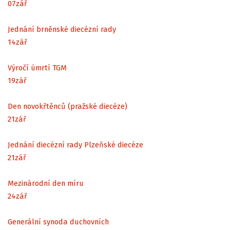
07
zář
Jednání brněnské diecézní rady
14
zář
Výročí úmrtí TGM
19
zář
Den novokřtěnců (pražské diecéze)
21
zář
Jednání diecézní rady Plzeňské diecéze
21
zář
Mezinárodní den míru
24
zář
Generální synoda duchovních