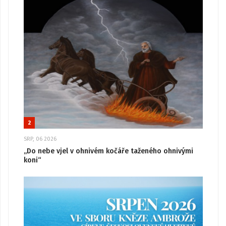
2
SRP, 06 2026
„Do nebe vjel v ohnivém kočáře taženého ohnivými
koni“