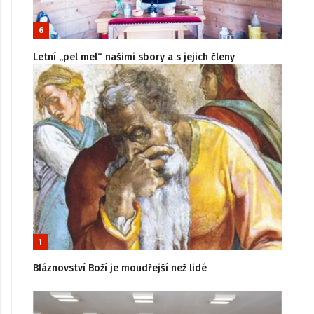
6
Letní „pel mel“ našimi sbory a s jejich členy
1
Bláznovství Boží je moudřejší než lidé