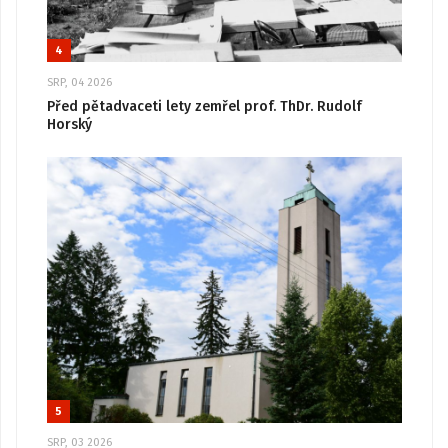
4
SRP, 04 2026
Před pětadvaceti lety zemřel prof. ThDr. Rudolf
Horský
5
SRP, 03 2026