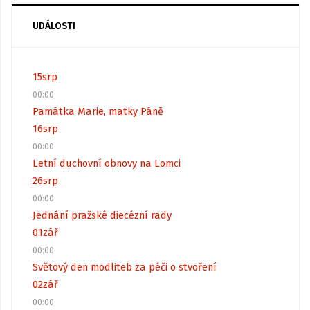
UDÁLOSTI
15
srp
00:00
Památka Marie, matky Páně
16
srp
00:00
Letní duchovní obnovy na Lomci
26
srp
00:00
Jednání pražské diecézní rady
01
zář
00:00
Světový den modliteb za péči o stvoření
02
zář
00:00