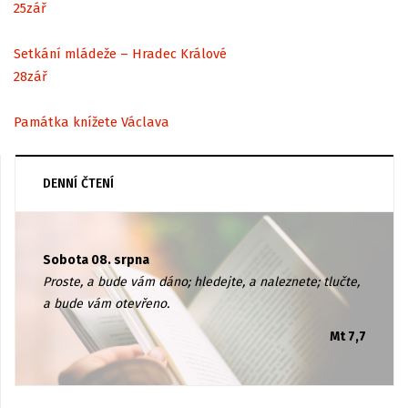
25
zář
Setkání mládeže – Hradec Králové
28
zář
Památka knížete Václava
DENNÍ ČTENÍ
Sobota 08. srpna
Proste, a bude vám dáno; hledejte, a naleznete; tlučte,
a bude vám otevřeno.
Mt 7,7