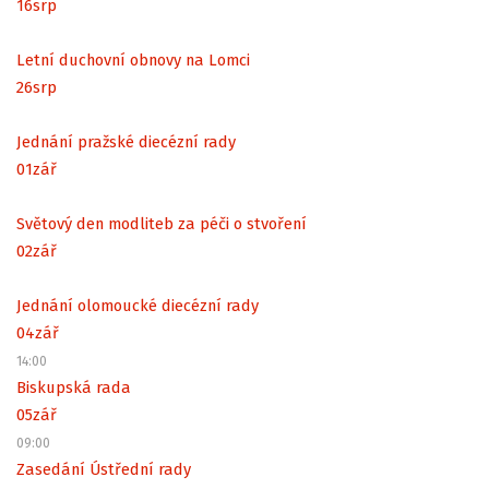
16
srp
Letní duchovní obnovy na Lomci
26
srp
Jednání pražské diecézní rady
01
zář
Světový den modliteb za péči o stvoření
02
zář
Jednání olomoucké diecézní rady
04
zář
14:00
Biskupská rada
05
zář
09:00
Zasedání Ústřední rady