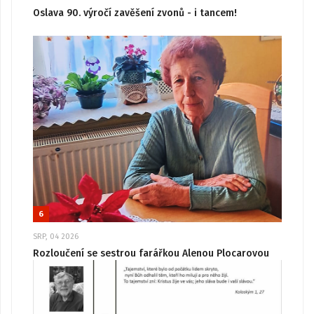
Oslava 90. výročí zavěšení zvonů - i tancem!
6
SRP, 04 2026
Rozloučení se sestrou farářkou Alenou Plocarovou