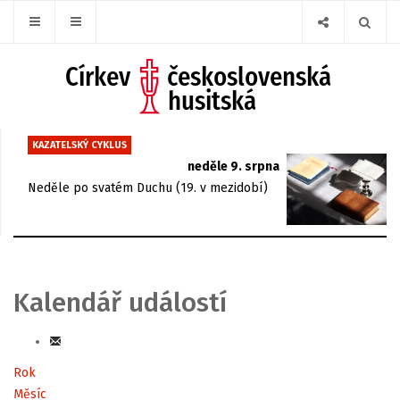
KAZATELSKÝ CYKLUS
neděle 9. srpna
Neděle po svatém Duchu (19. v mezidobí)
Kalendář událostí
Rok
Měsíc