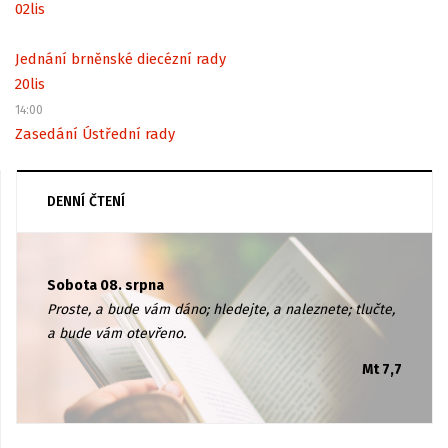
02
lis
Jednání brněnské diecézní rady
20
lis
14:00
Zasedání Ústřední rady
DENNÍ ČTENÍ
Sobota 08. srpna
Proste, a bude vám dáno; hledejte, a naleznete; tlučte,
a bude vám otevřeno.
Mt 7,7