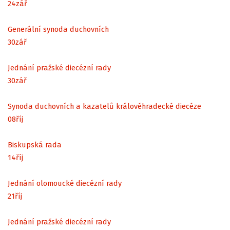
24
zář
Generální synoda duchovních
30
zář
Jednání pražské diecézní rady
30
zář
Synoda duchovních a kazatelů královéhradecké diecéze
08
říj
Biskupská rada
14
říj
Jednání olomoucké diecézní rady
21
říj
Jednání pražské diecézní rady