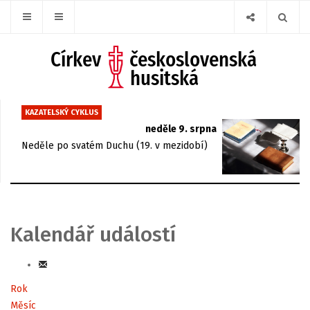
KAZATELSKÝ CYKLUS
neděle 9. srpna
Neděle po svatém Duchu (19. v mezidobí)
Kalendář událostí
Rok
Měsíc