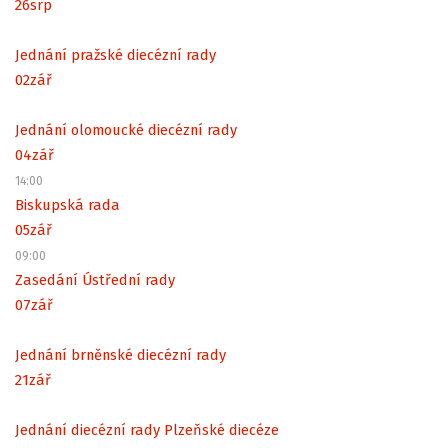
26
srp
Jednání pražské diecézní rady
02
zář
Jednání olomoucké diecézní rady
04
zář
14:00
Biskupská rada
05
zář
09:00
Zasedání Ústřední rady
07
zář
Jednání brněnské diecézní rady
21
zář
Jednání diecézní rady Plzeňské diecéze