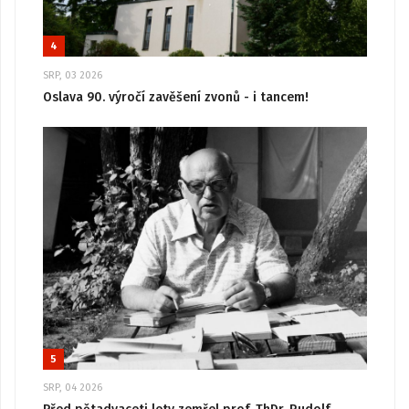
4
SRP, 03 2026
Oslava 90. výročí zavěšení zvonů - i tancem!
5
SRP, 04 2026