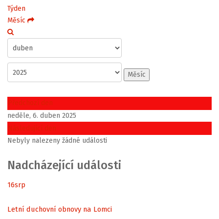
Týden
Měsíc
Měsíc
Předchozí den
neděle, 6. duben 2025
Následující den
Nebyly nalezeny žádné události
Nadcházející události
16
srp
Letní duchovní obnovy na Lomci