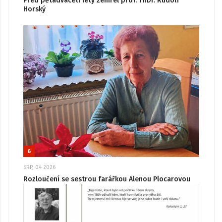
Před pětadvaceti lety zemřel prof. ThDr. Rudolf
Horský
6
SRP, 04 2026
Rozloučení se sestrou farářkou Alenou Plocarovou