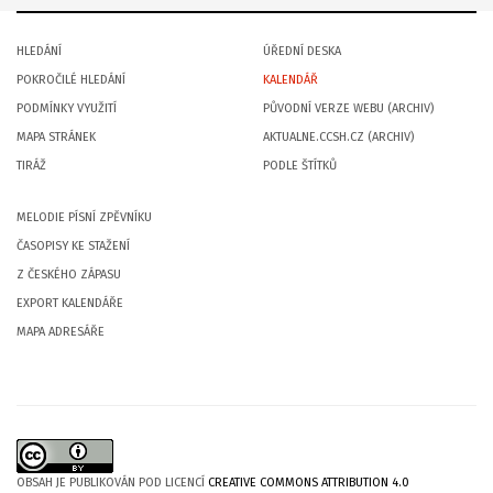
HLEDÁNÍ
ÚŘEDNÍ DESKA
POKROČILÉ HLEDÁNÍ
KALENDÁŘ
PODMÍNKY VYUŽITÍ
PŮVODNÍ VERZE WEBU (ARCHIV)
MAPA STRÁNEK
AKTUALNE.CCSH.CZ (ARCHIV)
TIRÁŽ
PODLE ŠTÍTKŮ
MELODIE PÍSNÍ ZPĚVNÍKU
ČASOPISY KE STAŽENÍ
Z ČESKÉHO ZÁPASU
EXPORT KALENDÁŘE
MAPA ADRESÁŘE
OBSAH JE PUBLIKOVÁN POD LICENCÍ
CREATIVE COMMONS ATTRIBUTION 4.0