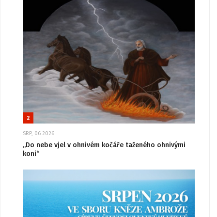
2
SRP, 06 2026
„Do nebe vjel v ohnivém kočáře taženého ohnivými
koni“