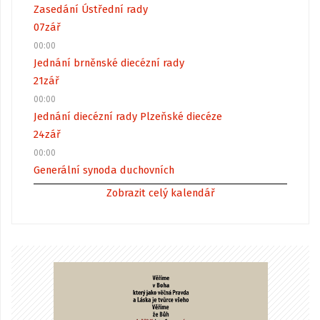
Zasedání Ústřední rady
07
zář
00:00
Jednání brněnské diecézní rady
21
zář
00:00
Jednání diecézní rady Plzeňské diecéze
24
zář
00:00
Generální synoda duchovních
Zobrazit celý kalendář