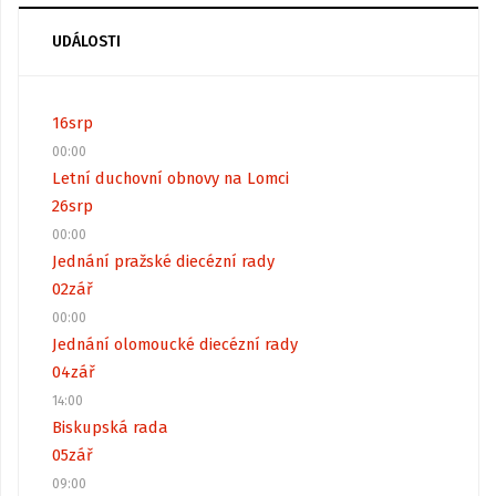
UDÁLOSTI
16
srp
00:00
Letní duchovní obnovy na Lomci
26
srp
00:00
Jednání pražské diecézní rady
02
zář
00:00
Jednání olomoucké diecézní rady
04
zář
14:00
Biskupská rada
05
zář
09:00