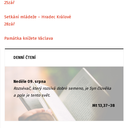
25
zář
Setkání mládeže – Hradec Králové
28
zář
Památka knížete Václava
DENNÍ ČTENÍ
Neděle 09. srpna
Rozsévač, který rozsívá dobré semeno, je Syn člověka
a pole je tento svět.
Mt 13,37–38