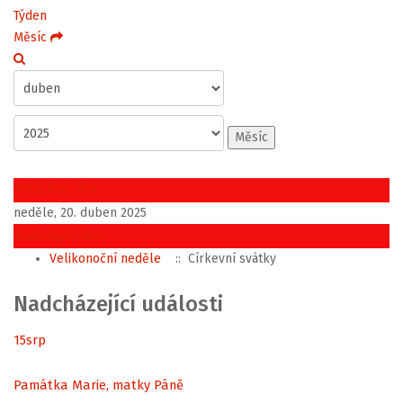
Týden
Měsíc
Měsíc
Předchozí den
neděle, 20. duben 2025
Následující den
Velikonoční neděle
:: Církevní svátky
Nadcházející události
15
srp
Památka Marie, matky Páně