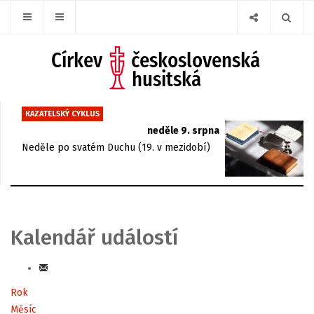
KAZATELSKÝ CYKLUS
neděle 9. srpna
Neděle po svatém Duchu (19. v mezidobí)
Kalendář událostí
Rok
Měsíc