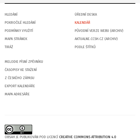
HLEDÁNÍ
ÚŘEDNÍ DESKA
POKROČILÉ HLEDÁNÍ
KALENDÁŘ
PODMÍNKY VYUŽITÍ
PŮVODNÍ VERZE WEBU (ARCHIV)
MAPA STRÁNEK
AKTUALNE.CCSH.CZ (ARCHIV)
TIRÁŽ
PODLE ŠTÍTKŮ
MELODIE PÍSNÍ ZPĚVNÍKU
ČASOPISY KE STAŽENÍ
Z ČESKÉHO ZÁPASU
EXPORT KALENDÁŘE
MAPA ADRESÁŘE
OBSAH JE PUBLIKOVÁN POD LICENCÍ
CREATIVE COMMONS ATTRIBUTION 4.0