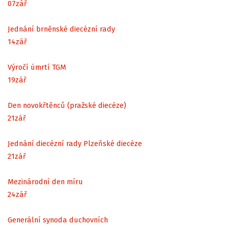
07
zář
Jednání brněnské diecézní rady
14
zář
Výročí úmrtí TGM
19
zář
Den novokřtěnců (pražské diecéze)
21
zář
Jednání diecézní rady Plzeňské diecéze
21
zář
Mezinárodní den míru
24
zář
Generální synoda duchovních