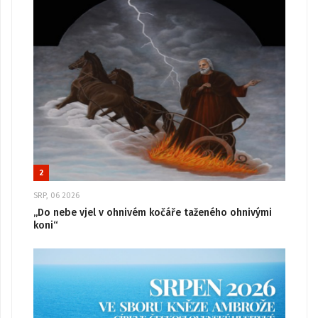
2
SRP, 06 2026
„Do nebe vjel v ohnivém kočáře taženého ohnivými
koni“