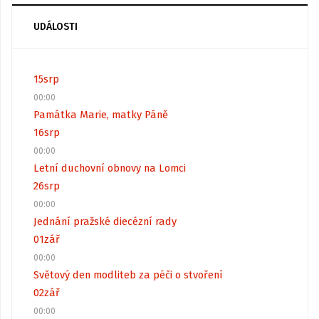
UDÁLOSTI
15
srp
00:00
Památka Marie, matky Páně
16
srp
00:00
Letní duchovní obnovy na Lomci
26
srp
00:00
Jednání pražské diecézní rady
01
zář
00:00
Světový den modliteb za péči o stvoření
02
zář
00:00