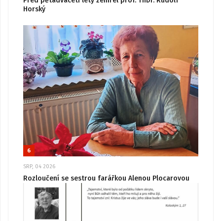
Před pětadvaceti lety zemřel prof. ThDr. Rudolf
Horský
6
SRP, 04 2026
Rozloučení se sestrou farářkou Alenou Plocarovou