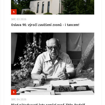
4
SRP, 03 2026
Oslava 90. výročí zavěšení zvonů - i tancem!
5
SRP, 04 2026