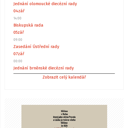
Jednání olomoucké diecézní rady
04
zář
14:00
Biskupská rada
05
zář
09:00
Zasedání Ústřední rady
07
zář
00:00
Jednání brněnské diecézní rady
Zobrazit celý kalendář