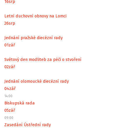
16
srp
Letní duchovní obnovy na Lomci
26
srp
Jednání pražské diecézní rady
01
zář
Světový den modliteb za péči o stvoření
02
zář
Jednání olomoucké diecézní rady
04
zář
14:00
Biskupská rada
05
zář
09:00
Zasedání Ústřední rady