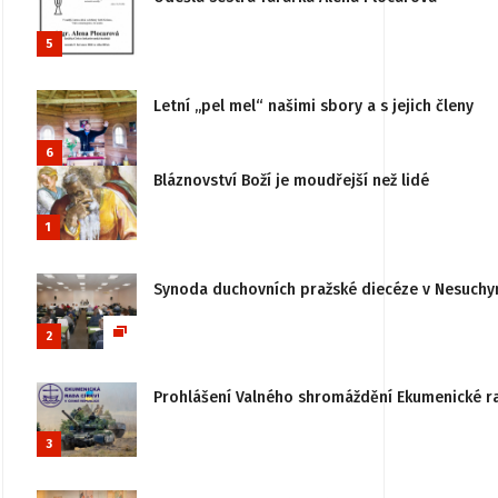
5
Letní „pel mel“ našimi sbory a s jejich členy
6
Bláznovství Boží je moudřejší než lidé
1
Synoda duchovních pražské diecéze v Nesuchy
2
Prohlášení Valného shromáždění Ekumenické rady
3