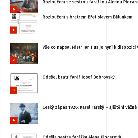
Rozloučení se sestrou farářkou Alenou Plocar
6
Rozloučení s bratrem Břetislavem Bělunkem
1
Vše co napsal Mistr Jan Hus je nyní k dispozici 
2
Odešel bratr farář Josef Bobrovský
3
Český zápas 1926: Karel Farský – zjištění vážn
4
Odešla sestra farářka Alena Plocarová