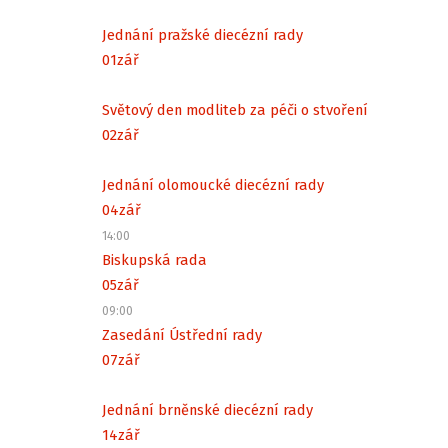
Jednání pražské diecézní rady
01
zář
Světový den modliteb za péči o stvoření
02
zář
Jednání olomoucké diecézní rady
04
zář
14:00
Biskupská rada
05
zář
09:00
Zasedání Ústřední rady
07
zář
Jednání brněnské diecézní rady
14
zář