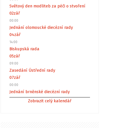
Světový den modliteb za péči o stvoření
02
zář
00:00
Jednání olomoucké diecézní rady
04
zář
14:00
Biskupská rada
05
zář
09:00
Zasedání Ústřední rady
07
zář
00:00
Jednání brněnské diecézní rady
Zobrazit celý kalendář