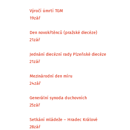
Výročí úmrtí TGM
19
zář
Den novokřtěnců (pražské diecéze)
21
zář
Jednání diecézní rady Plzeňské diecéze
21
zář
Mezinárodní den míru
24
zář
Generální synoda duchovních
25
zář
Setkání mládeže – Hradec Králové
28
zář