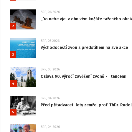
SRP, 06 2026
„Do nebe vjel v ohnivém kočáře taženého ohni
2
SRP, 05 2026
Východočeští zvou s předstihem na své akce
3
SRP, 03 2026
Oslava 90. výročí zavěšení zvonů - i tancem!
4
SRP, 04 2026
Před pětadvaceti lety zemřel prof. ThDr. Rudo
5
SRP, 04 2026