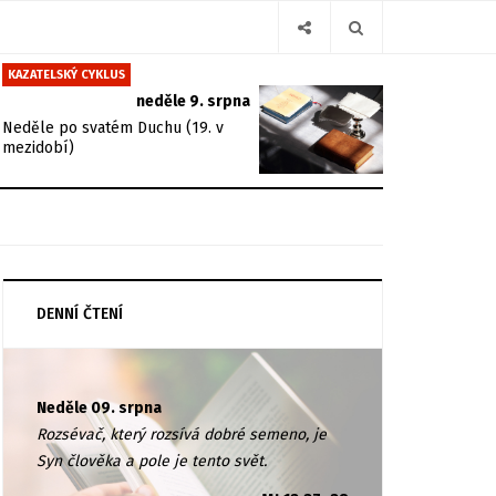
KAZATELSKÝ CYKLUS
neděle 9. srpna
Neděle po svatém Duchu (19. v
mezidobí)
DENNÍ ČTENÍ
Neděle 09. srpna
Rozsévač, který rozsívá dobré semeno, je
Syn člověka a pole je tento svět.