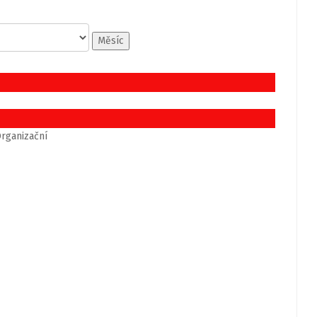
Měsíc
rganizační