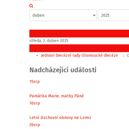
Předchozí den
středa, 2. duben 2025
Následující den
Jednání Diecézní rady Olomoucké diecéze
:: O
Nadcházející události
15
srp
Památka Marie, matky Páně
16
srp
Letní duchovní obnovy na Lomci
26
srp