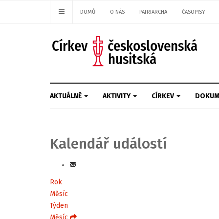
DOMŮ
O NÁS
PATRIARCHA
ČASOPISY
AKTUÁLNĚ
AKTIVITY
CÍRKEV
DOKUM
Kalendář událostí
Rok
Měsíc
Týden
Měsíc