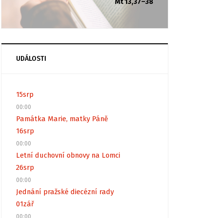
Mt 13,37–38
UDÁLOSTI
15
srp
00:00
Památka Marie, matky Páně
16
srp
00:00
Letní duchovní obnovy na Lomci
26
srp
00:00
Jednání pražské diecézní rady
01
zář
00:00