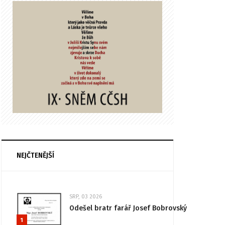
NEJČTENĚJŠÍ
SRP, 03 2026
Odešel bratr farář Josef Bobrovský
1