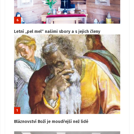
6
Letní „pel mel“ našimi sbory a s jejich členy
1
Bláznovství Boží je moudřejší než lidé