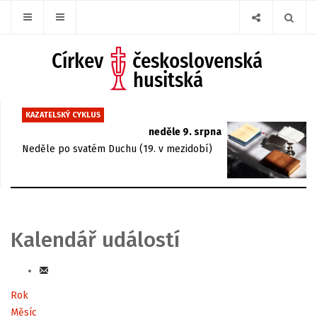
KAZATELSKÝ CYKLUS
neděle 9. srpna
Neděle po svatém Duchu (19. v mezidobí)
Kalendář událostí
Rok
Měsíc