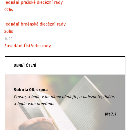
Jednání pražské diecézní rady
02
lis
Jednání brněnské diecézní rady
20
lis
14:00
Zasedání Ústřední rady
DENNÍ ČTENÍ
Sobota 08. srpna
Proste, a bude vám dáno; hledejte, a naleznete; tlučte,
a bude vám otevřeno.
Mt 7,7