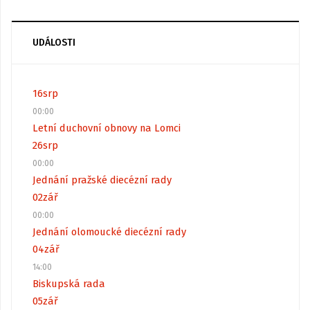
UDÁLOSTI
16
srp
00:00
Letní duchovní obnovy na Lomci
26
srp
00:00
Jednání pražské diecézní rady
02
zář
00:00
Jednání olomoucké diecézní rady
04
zář
14:00
Biskupská rada
05
zář