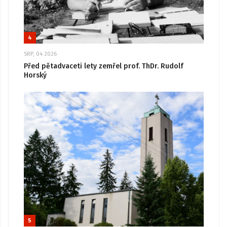
4
SRP, 04 2026
Před pětadvaceti lety zemřel prof. ThDr. Rudolf
Horský
5