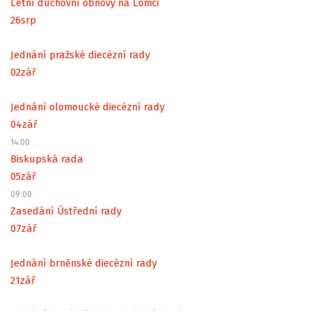
Letní duchovní obnovy na Lomci
26
srp
Jednání pražské diecézní rady
02
zář
Jednání olomoucké diecézní rady
04
zář
14:00
Biskupská rada
05
zář
09:00
Zasedání Ústřední rady
07
zář
Jednání brněnské diecézní rady
21
zář