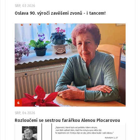
SRP, 03 2026
Oslava 90. výročí zavěšení zvonů - i tancem!
6
SRP, 04 2026
Rozloučení se sestrou farářkou Alenou Plocarovou