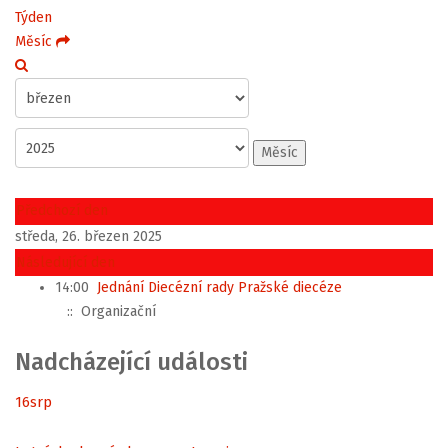
Týden
Měsíc
Měsíc
Předchozí den
středa, 26. březen 2025
Následující den
14:00
Jednání Diecézní rady Pražské diecéze
:: Organizační
Nadcházející události
16
srp