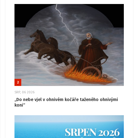
2
SRP, 06 2026
„Do nebe vjel v ohnivém kočáře taženého ohnivými
koni“