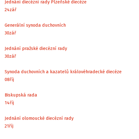
Jednání diecézní rady Plzeňské diecéze
24
zář
Generální synoda duchovních
30
zář
Jednání pražské diecézní rady
30
zář
Synoda duchovních a kazatelů královéhradecké diecéze
08
říj
Biskupská rada
14
říj
Jednání olomoucké diecézní rady
21
říj