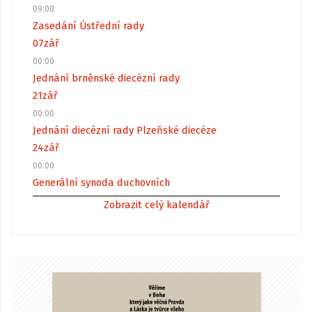
09:00
Zasedání Ústřední rady
07
zář
00:00
Jednání brněnské diecézní rady
21
zář
00:00
Jednání diecézní rady Plzeňské diecéze
24
zář
00:00
Generální synoda duchovních
Zobrazit celý kalendář