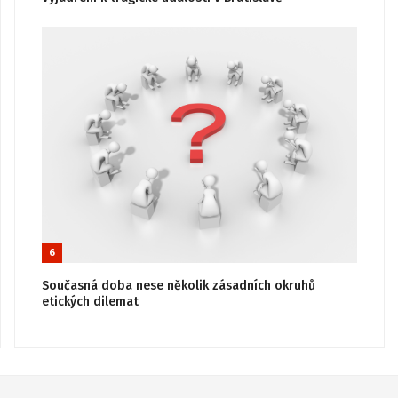
6
Současná doba nese několik zásadních okruhů
etických dilemat