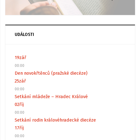
UDÁLOSTI
19
zář
00:00
Den novokřtěnců (pražské diecéze)
25
zář
00:00
Setkání mládeže – Hradec Králové
02
říj
00:00
Setkání rodin královéhradecké diecéze
17
říj
00:00