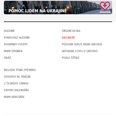
HLEDÁNÍ
ÚŘEDNÍ DESKA
POKROČILÉ HLEDÁNÍ
KALENDÁŘ
PODMÍNKY VYUŽITÍ
PŮVODNÍ VERZE WEBU (ARCHIV)
MAPA STRÁNEK
AKTUALNE.CCSH.CZ (ARCHIV)
TIRÁŽ
PODLE ŠTÍTKŮ
MELODIE PÍSNÍ ZPĚVNÍKU
ČASOPISY KE STAŽENÍ
Z ČESKÉHO ZÁPASU
EXPORT KALENDÁŘE
MAPA ADRESÁŘE