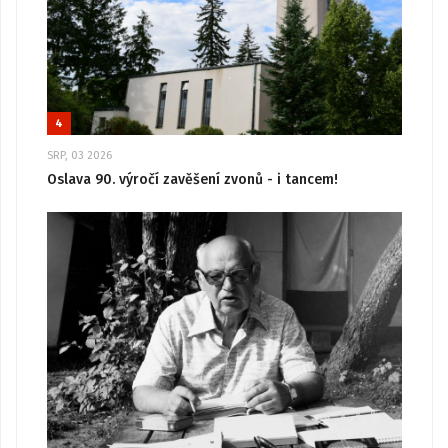
4
SRP, 03 2026
Oslava 90. výročí zavěšení zvonů - i tancem!