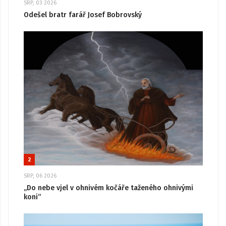
SRP, 03 2026
Odešel bratr farář Josef Bobrovský
2
SRP, 06 2026
„Do nebe vjel v ohnivém kočáře taženého ohnivými
koni“