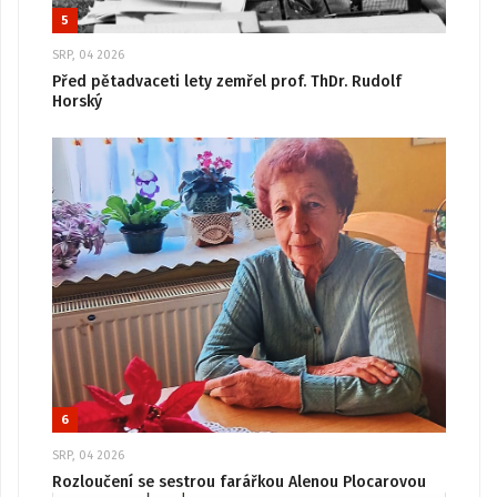
5
SRP, 04 2026
Před pětadvaceti lety zemřel prof. ThDr. Rudolf
Horský
6
SRP, 04 2026
Rozloučení se sestrou farářkou Alenou Plocarovou