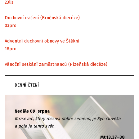
23
lis
Duchovní cvičení (Brněnská diecéze)
03
pro
Adventní duchovní obnovy ve Štěkni
18
pro
Vánoční setkání zaměstnanců (Plzeňská diecéze)
DENNÍ ČTENÍ
Neděle 09. srpna
Rozsévač, který rozsívá dobré semeno, je Syn člověka
a pole je tento svět.
Mt 13,37–38