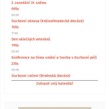
2. zasedání IX. sněmu
09
lis
00:00
Duchovní obnova (Královéhradecká diecéze)
10
lis
17:00
Den válečných veteránů
19
lis
00:00
Konference na téma umění a tvorba v duchovní péči
23
lis
00:00
Duchovní cvičení (Brněnská diecéze)
Zobrazit celý kalendář