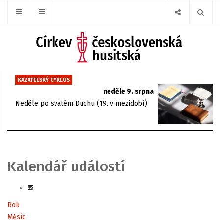
KAZATELSKÝ CYKLUS
neděle 9. srpna
Neděle po svatém Duchu (19. v mezidobí)
Kalendář událostí
Rok
Měsíc