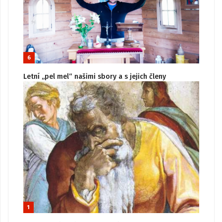
6
Letní „pel mel“ našimi sbory a s jejich členy
1