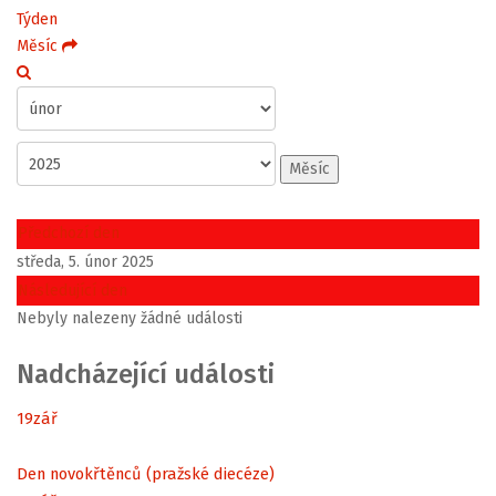
Týden
Měsíc
Měsíc
Předchozí den
středa, 5. únor 2025
Následující den
Nebyly nalezeny žádné události
Nadcházející události
19
zář
Den novokřtěnců (pražské diecéze)