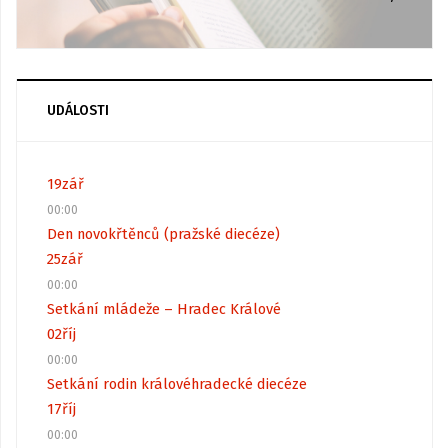
UDÁLOSTI
19
zář
00:00
Den novokřtěnců (pražské diecéze)
25
zář
00:00
Setkání mládeže – Hradec Králové
02
říj
00:00
Setkání rodin královéhradecké diecéze
17
říj
00:00