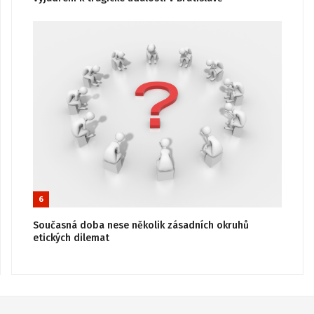
6
Současná doba nese několik zásadních okruhů
etických dilemat