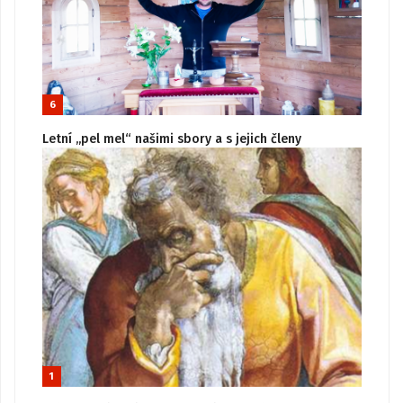
6
Letní „pel mel“ našimi sbory a s jejich členy
1