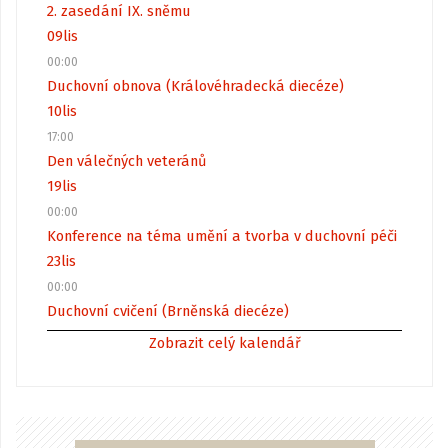
2. zasedání IX. sněmu
09
lis
00:00
Duchovní obnova (Královéhradecká diecéze)
10
lis
17:00
Den válečných veteránů
19
lis
00:00
Konference na téma umění a tvorba v duchovní péči
23
lis
00:00
Duchovní cvičení (Brněnská diecéze)
Zobrazit celý kalendář