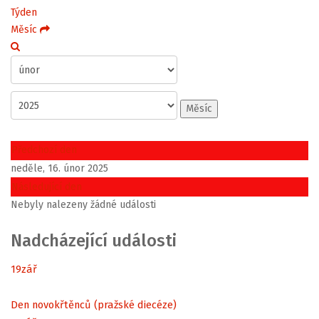
Týden
Měsíc
Měsíc
Předchozí den
neděle, 16. únor 2025
Následující den
Nebyly nalezeny žádné události
Nadcházející události
19
zář
Den novokřtěnců (pražské diecéze)