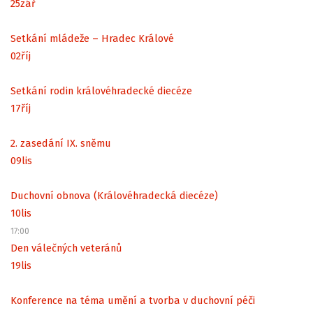
25
zář
Setkání mládeže – Hradec Králové
02
říj
Setkání rodin královéhradecké diecéze
17
říj
2. zasedání IX. sněmu
09
lis
Duchovní obnova (Královéhradecká diecéze)
10
lis
17:00
Den válečných veteránů
19
lis
Konference na téma umění a tvorba v duchovní péči