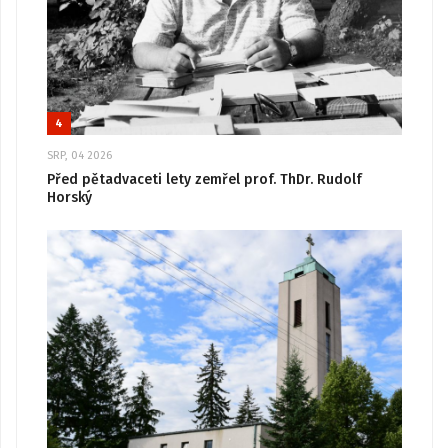
4
SRP, 04 2026
Před pětadvaceti lety zemřel prof. ThDr. Rudolf
Horský