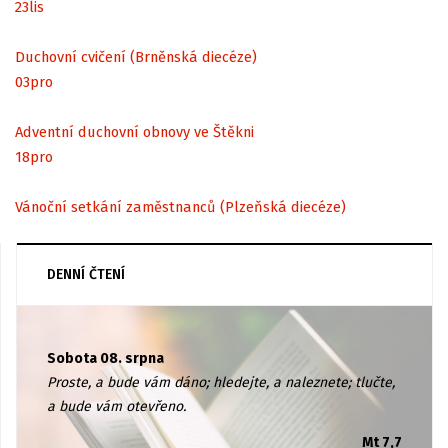
23
lis
Duchovní cvičení (Brněnská diecéze)
03
pro
Adventní duchovní obnovy ve Štěkni
18
pro
Vánoční setkání zaměstnanců (Plzeňská diecéze)
DENNÍ ČTENÍ
Sobota 08. srpna
Proste, a bude vám dáno; hledejte, a naleznete; tlučte,
a bude vám otevřeno.
Mt 7,7