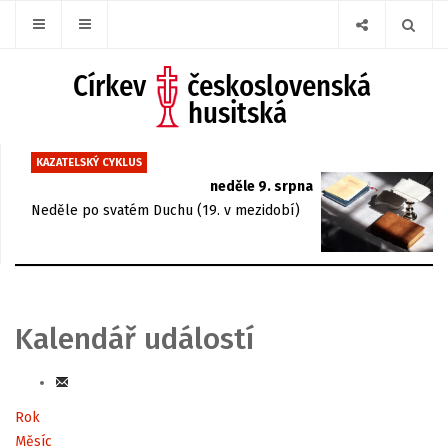
KAZATELSKÝ CYKLUS
neděle 9. srpna
Neděle po svatém Duchu (19. v mezidobí)
Kalendář událostí
Rok
Měsíc