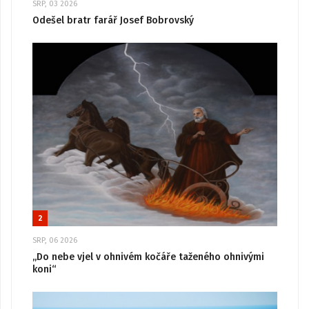
SRP, 03 2026
Odešel bratr farář Josef Bobrovský
2
SRP, 06 2026
„Do nebe vjel v ohnivém kočáře taženého ohnivými
koni“