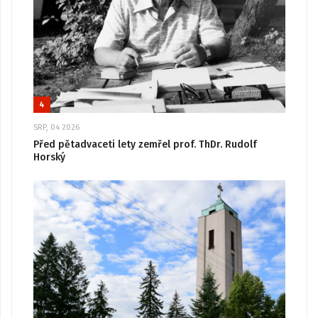
4
SRP, 04 2026
Před pětadvaceti lety zemřel prof. ThDr. Rudolf
Horský