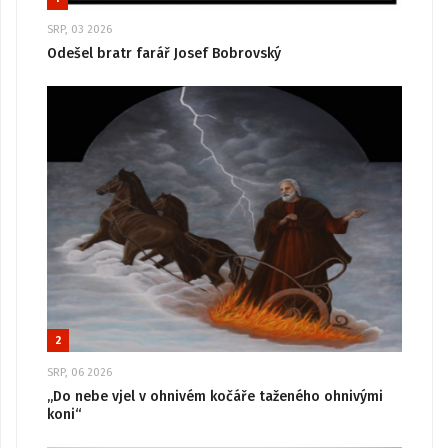
SRP, 03 2026
Odešel bratr farář Josef Bobrovský
2
SRP, 06 2026
„Do nebe vjel v ohnivém kočáře taženého ohnivými
koni“