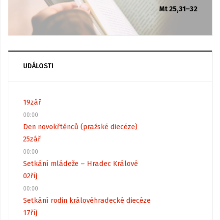
Mt 25,31–32
UDÁLOSTI
19
zář
00:00
Den novokřtěnců (pražské diecéze)
25
zář
00:00
Setkání mládeže – Hradec Králové
02
říj
00:00
Setkání rodin královéhradecké diecéze
17
říj