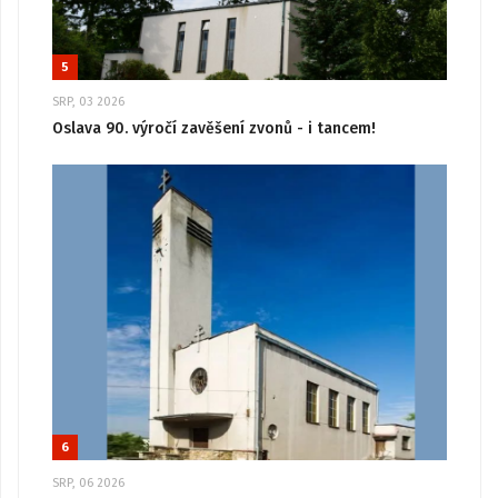
5
SRP, 03 2026
Oslava 90. výročí zavěšení zvonů - i tancem!
6
SRP, 06 2026