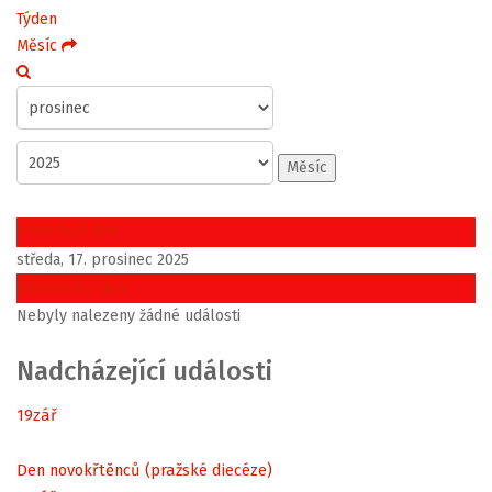
Týden
Měsíc
Měsíc
Předchozí den
středa, 17. prosinec 2025
Následující den
Nebyly nalezeny žádné události
Nadcházející události
19
zář
Den novokřtěnců (pražské diecéze)