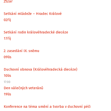
25
zář
Setkání mládeže – Hradec Králové
02
říj
Setkání rodin královéhradecké diecéze
17
říj
2. zasedání IX. sněmu
09
lis
Duchovní obnova (Královéhradecká diecéze)
10
lis
17:00
Den válečných veteránů
19
lis
Konference na téma umění a tvorba v duchovní péči