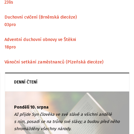
23
lis
Duchovní cvičení (Brněnská diecéze)
03
pro
Adventní duchovní obnovy ve Štěkni
18
pro
Vánoční setkání zaměstnanců (Plzeňská diecéze)
DENNÍ ČTENÍ
Pondělí 10. srpna
Až přijde Syn člověka ve své slávě a všichni andělé
s ním, posadí se na trůnu své slávy; a budou před něho
shromážděny všechny národy.