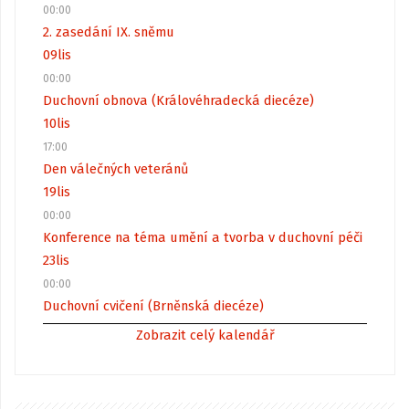
00:00
2. zasedání IX. sněmu
09
lis
00:00
Duchovní obnova (Královéhradecká diecéze)
10
lis
17:00
Den válečných veteránů
19
lis
00:00
Konference na téma umění a tvorba v duchovní péči
23
lis
00:00
Duchovní cvičení (Brněnská diecéze)
Zobrazit celý kalendář