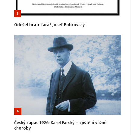
3
Odešel bratr farář Josef Bobrovský
4
Český zápas 1926: Karel Farský – zjištění vážné
choroby