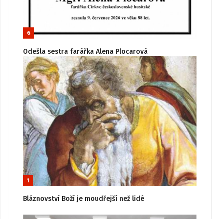
6
Odešla sestra farářka Alena Plocarová
1
Bláznovství Boží je moudřejší než lidé