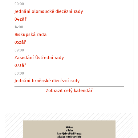
00:00
Jednání olomoucké diecézní rady
04
zář
14:00
Biskupská rada
05
zář
09:00
Zasedání Ústřední rady
07
zář
00:00
Jednání brněnské diecézní rady
Zobrazit celý kalendář