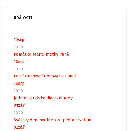
UDÁLOSTI
15
srp
00:00
Památka Marie, matky Páně
16
srp
00:00
Letní duchovní obnovy na Lomci
26
srp
00:00
Jednání pražské diecézní rady
01
zář
00:00
Světový den modliteb za péči o stvoření
02
zář