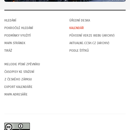
HLEDÁNÍ
ÚŘEDNÍ DESKA
POKROČILÉ HLEDÁNÍ
KALENDÁŘ
PODMÍNKY VYUŽITÍ
PŮVODNÍ VERZE WEBU (ARCHIV)
MAPA STRÁNEK
AKTUALNE.CCSH.CZ (ARCHIV)
TIRÁŽ
PODLE ŠTÍTKŮ
MELODIE PÍSNÍ ZPĚVNÍKU
ČASOPISY KE STAŽENÍ
Z ČESKÉHO ZÁPASU
EXPORT KALENDÁŘE
MAPA ADRESÁŘE