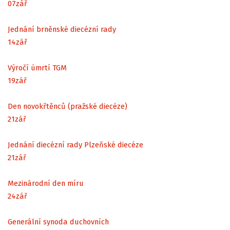
07
zář
Jednání brněnské diecézní rady
14
zář
Výročí úmrtí TGM
19
zář
Den novokřtěnců (pražské diecéze)
21
zář
Jednání diecézní rady Plzeňské diecéze
21
zář
Mezinárodní den míru
24
zář
Generální synoda duchovních