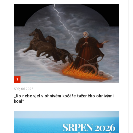
2
SRP, 06 2026
„Do nebe vjel v ohnivém kočáře taženého ohnivými
koni“