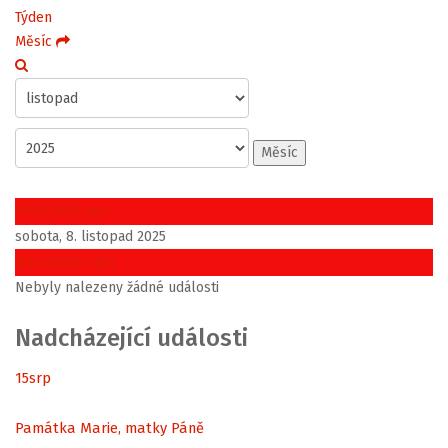
Týden
Měsíc
Měsíc
Předchozí den
sobota, 8. listopad 2025
Následující den
Nebyly nalezeny žádné události
Nadcházející události
15
srp
Památka Marie, matky Páně