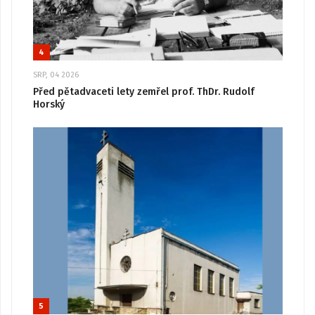
4
SRP, 04 2026
Před pětadvaceti lety zemřel prof. ThDr. Rudolf
Horský
5