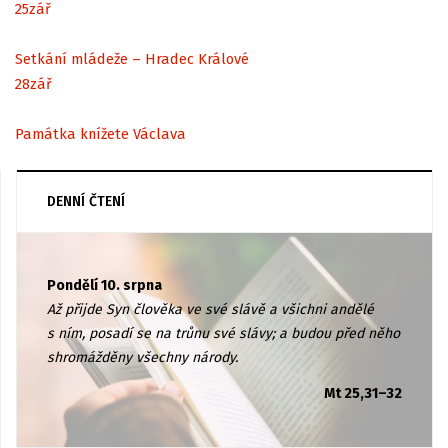
25
zář
Setkání mládeže – Hradec Králové
28
zář
Památka knížete Václava
DENNÍ ČTENÍ
Pondělí 10. srpna
Až přijde Syn člověka ve své slávě a všichni andělé
s ním, posadí se na trůnu své slávy; a budou před něho
shromážděny všechny národy.
Mt 25,31–32