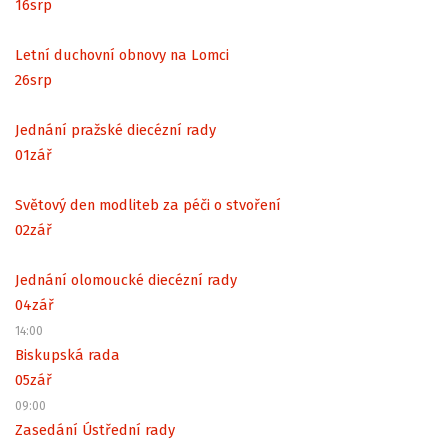
16
srp
Letní duchovní obnovy na Lomci
26
srp
Jednání pražské diecézní rady
01
zář
Světový den modliteb za péči o stvoření
02
zář
Jednání olomoucké diecézní rady
04
zář
14:00
Biskupská rada
05
zář
09:00
Zasedání Ústřední rady