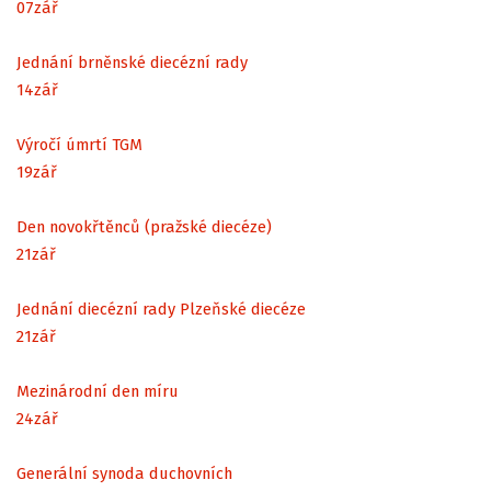
07
zář
Jednání brněnské diecézní rady
14
zář
Výročí úmrtí TGM
19
zář
Den novokřtěnců (pražské diecéze)
21
zář
Jednání diecézní rady Plzeňské diecéze
21
zář
Mezinárodní den míru
24
zář
Generální synoda duchovních