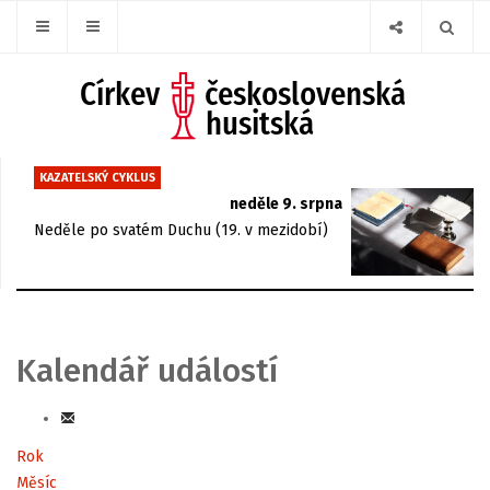
KAZATELSKÝ CYKLUS
neděle 9. srpna
Neděle po svatém Duchu (19. v mezidobí)
Kalendář událostí
Rok
Měsíc