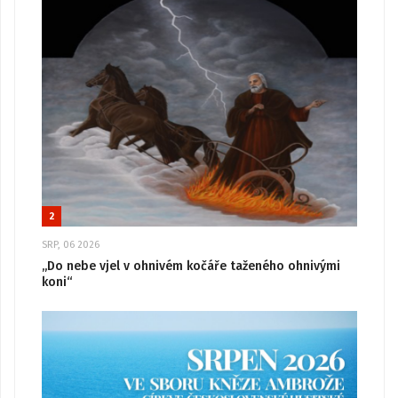
2
SRP, 06 2026
„Do nebe vjel v ohnivém kočáře taženého ohnivými
koni“