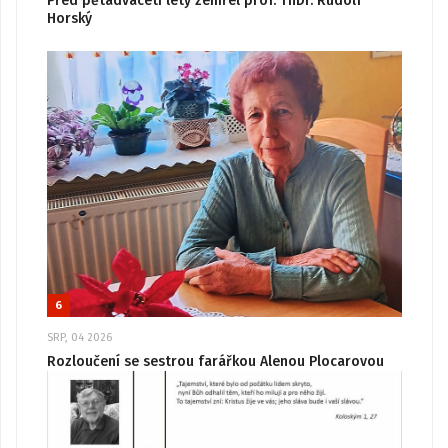
Před pětadvaceti lety zemřel prof. ThDr. Rudolf
Horský
6
SRP, 04 2026
Rozloučení se sestrou farářkou Alenou Plocarovou