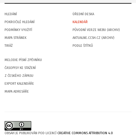
HLEDÁNÍ
ÚŘEDNÍ DESKA
POKROČILÉ HLEDÁNÍ
KALENDÁŘ
PODMÍNKY VYUŽITÍ
PŮVODNÍ VERZE WEBU (ARCHIV)
MAPA STRÁNEK
AKTUALNE.CCSH.CZ (ARCHIV)
TIRÁŽ
PODLE ŠTÍTKŮ
MELODIE PÍSNÍ ZPĚVNÍKU
ČASOPISY KE STAŽENÍ
Z ČESKÉHO ZÁPASU
EXPORT KALENDÁŘE
MAPA ADRESÁŘE
OBSAH JE PUBLIKOVÁN POD LICENCÍ
CREATIVE COMMONS ATTRIBUTION 4.0