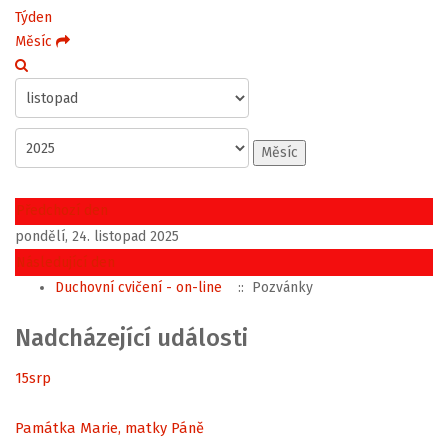
Týden
Měsíc
Měsíc
Předchozí den
pondělí, 24. listopad 2025
Následující den
Duchovní cvičení - on-line
:: Pozvánky
Nadcházející události
15
srp
Památka Marie, matky Páně