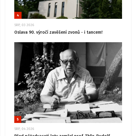
4
SRP, 03 2026
Oslava 90. výročí zavěšení zvonů - i tancem!
5
SRP, 04 2026