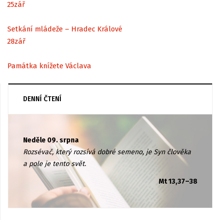
25
zář
Setkání mládeže – Hradec Králové
28
zář
Památka knížete Václava
DENNÍ ČTENÍ
Neděle 09. srpna
Rozsévač, který rozsívá dobré semeno, je Syn člověka
a pole je tento svět.
Mt 13,37–38