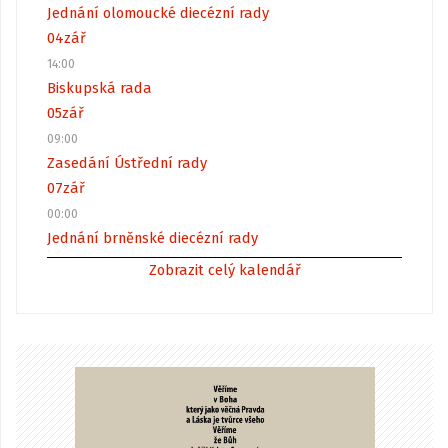
Jednání olomoucké diecézní rady
04
zář
14:00
Biskupská rada
05
zář
09:00
Zasedání Ústřední rady
07
zář
00:00
Jednání brněnské diecézní rady
Zobrazit celý kalendář