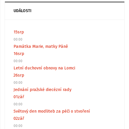
UDÁLOSTI
15
srp
00:00
Památka Marie, matky Páně
16
srp
00:00
Letní duchovní obnovy na Lomci
26
srp
00:00
Jednání pražské diecézní rady
01
zář
00:00
Světový den modliteb za péči o stvoření
02
zář
00:00