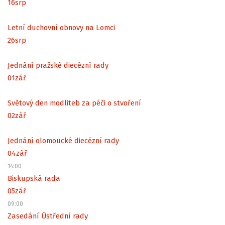
16
srp
Letní duchovní obnovy na Lomci
26
srp
Jednání pražské diecézní rady
01
zář
Světový den modliteb za péči o stvoření
02
zář
Jednání olomoucké diecézní rady
04
zář
14:00
Biskupská rada
05
zář
09:00
Zasedání Ústřední rady