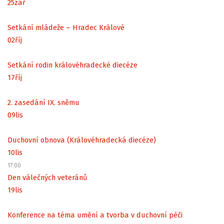
25
zář
Setkání mládeže – Hradec Králové
02
říj
Setkání rodin královéhradecké diecéze
17
říj
2. zasedání IX. sněmu
09
lis
Duchovní obnova (Královéhradecká diecéze)
10
lis
17:00
Den válečných veteránů
19
lis
Konference na téma umění a tvorba v duchovní péči