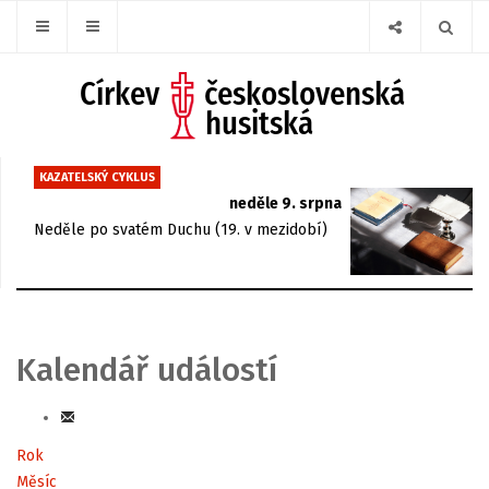
KAZATELSKÝ CYKLUS
neděle 9. srpna
Neděle po svatém Duchu (19. v mezidobí)
Kalendář událostí
Rok
Měsíc