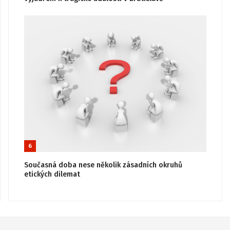
6
Současná doba nese několik zásadních okruhů
etických dilemat