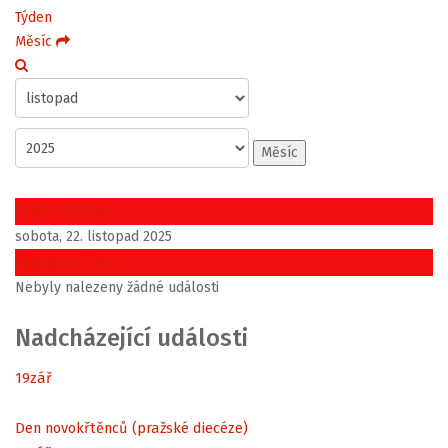
Týden
Měsíc
Měsíc
Předchozí den
sobota, 22. listopad 2025
Následující den
Nebyly nalezeny žádné události
Nadcházející události
19
zář
Den novokřtěnců (pražské diecéze)