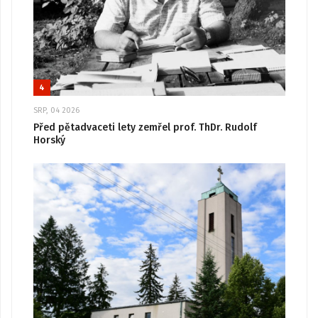
4
SRP, 04 2026
Před pětadvaceti lety zemřel prof. ThDr. Rudolf
Horský