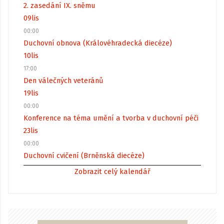
2. zasedání IX. sněmu
09
lis
00:00
Duchovní obnova (Královéhradecká diecéze)
10
lis
17:00
Den válečných veteránů
19
lis
00:00
Konference na téma umění a tvorba v duchovní péči
23
lis
00:00
Duchovní cvičení (Brněnská diecéze)
Zobrazit celý kalendář