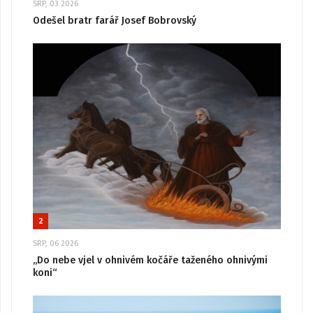
SRP, 03 2026
Odešel bratr farář Josef Bobrovský
2
SRP, 06 2026
„Do nebe vjel v ohnivém kočáře taženého ohnivými
koni“