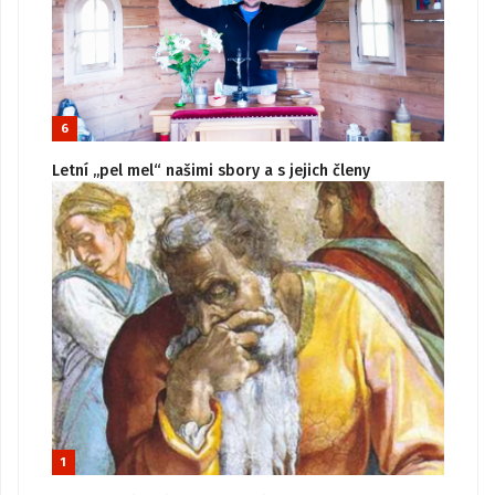
6
Letní „pel mel“ našimi sbory a s jejich členy
1