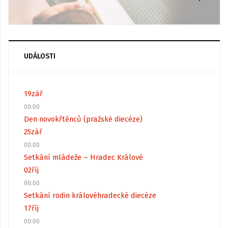
UDÁLOSTI
19
zář
00:00
Den novokřtěnců (pražské diecéze)
25
zář
00:00
Setkání mládeže – Hradec Králové
02
říj
00:00
Setkání rodin královéhradecké diecéze
17
říj
00:00