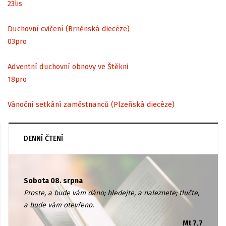
23
lis
Duchovní cvičení (Brněnská diecéze)
03
pro
Adventní duchovní obnovy ve Štěkni
18
pro
Vánoční setkání zaměstnanců (Plzeňská diecéze)
DENNÍ ČTENÍ
Sobota 08. srpna
Proste, a bude vám dáno; hledejte, a naleznete; tlučte,
a bude vám otevřeno.
Mt 7,7