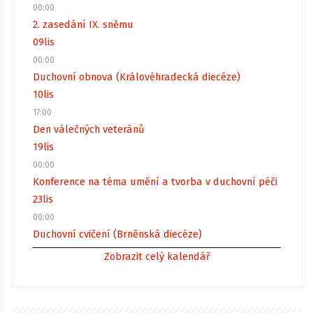
00:00
2. zasedání IX. sněmu
09
lis
00:00
Duchovní obnova (Královéhradecká diecéze)
10
lis
17:00
Den válečných veteránů
19
lis
00:00
Konference na téma umění a tvorba v duchovní péči
23
lis
00:00
Duchovní cvičení (Brněnská diecéze)
Zobrazit celý kalendář