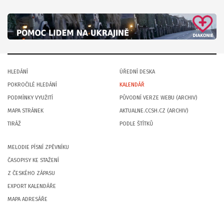
HLEDÁNÍ
ÚŘEDNÍ DESKA
POKROČILÉ HLEDÁNÍ
KALENDÁŘ
PODMÍNKY VYUŽITÍ
PŮVODNÍ VERZE WEBU (ARCHIV)
MAPA STRÁNEK
AKTUALNE.CCSH.CZ (ARCHIV)
TIRÁŽ
PODLE ŠTÍTKŮ
MELODIE PÍSNÍ ZPĚVNÍKU
ČASOPISY KE STAŽENÍ
Z ČESKÉHO ZÁPASU
EXPORT KALENDÁŘE
MAPA ADRESÁŘE