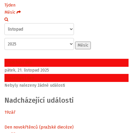
Týden
Měsíc
Měsíc
Předchozí den
pátek, 21. listopad 2025
Následující den
Nebyly nalezeny žádné události
Nadcházející události
19
zář
Den novokřtěnců (pražské diecéze)