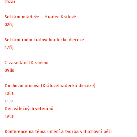
25
zář
Setkání mládeže – Hradec Králové
02
říj
Setkání rodin královéhradecké diecéze
17
říj
2. zasedání IX. sněmu
09
lis
Duchovní obnova (Královéhradecká diecéze)
10
lis
17:00
Den válečných veteránů
19
lis
Konference na téma umění a tvorba v duchovní péči