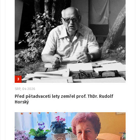
3
SRP, 04 2026
Před pětadvaceti lety zemřel prof. ThDr. Rudolf
Horský