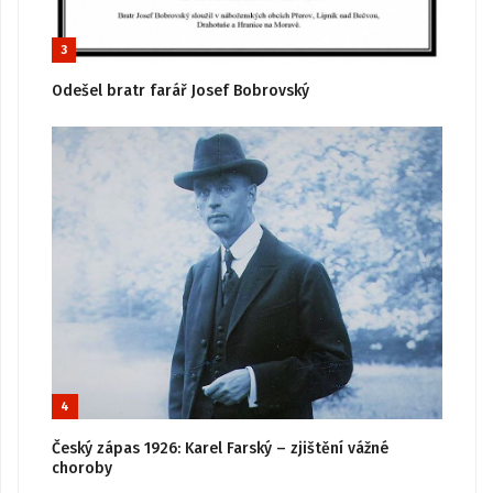
3
Odešel bratr farář Josef Bobrovský
4
Český zápas 1926: Karel Farský – zjištění vážné
choroby