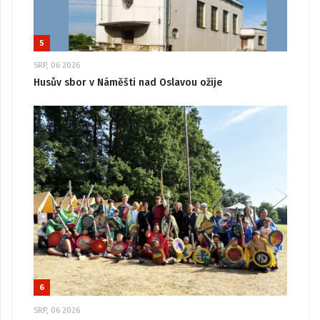
5
SRP, 06 2026
Husův sbor v Náměšti nad Oslavou ožije
6
SRP, 06 2026