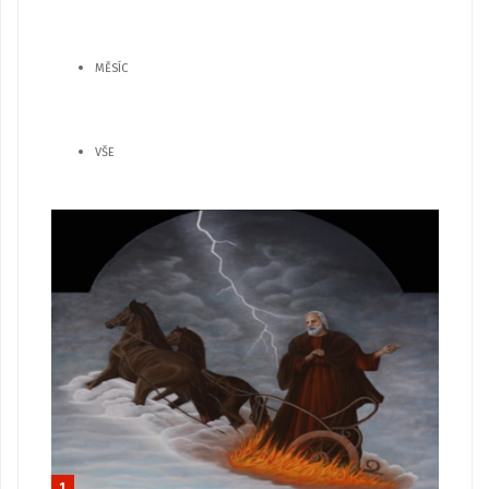
MĚSÍC
VŠE
1