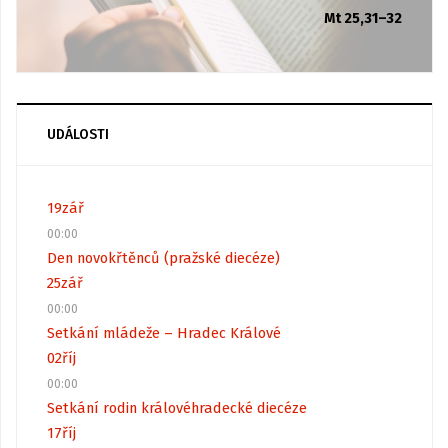
Mt 25,31–32
UDÁLOSTI
19
zář
00:00
Den novokřtěnců (pražské diecéze)
25
zář
00:00
Setkání mládeže – Hradec Králové
02
říj
00:00
Setkání rodin královéhradecké diecéze
17
říj