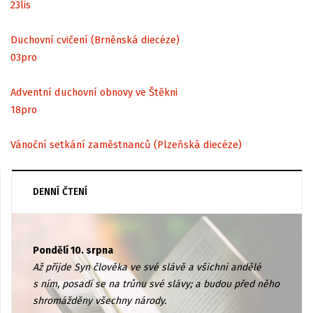
23
lis
Duchovní cvičení (Brněnská diecéze)
03
pro
Adventní duchovní obnovy ve Štěkni
18
pro
Vánoční setkání zaměstnanců (Plzeňská diecéze)
DENNÍ ČTENÍ
Pondělí 10. srpna
Až přijde Syn člověka ve své slávě a všichni andělé
s ním, posadí se na trůnu své slávy; a budou před něho
shromážděny všechny národy.