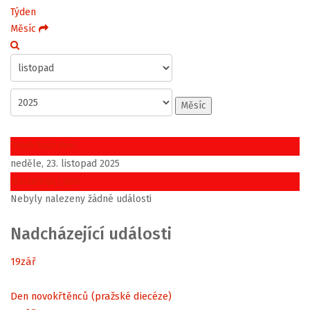
Týden
Měsíc
Měsíc
Předchozí den
neděle, 23. listopad 2025
Následující den
Nebyly nalezeny žádné události
Nadcházející události
19
zář
Den novokřtěnců (pražské diecéze)