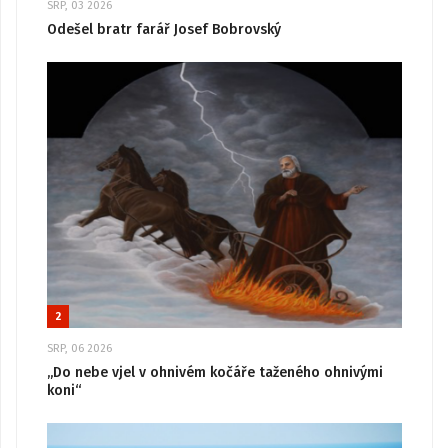
SRP, 03 2026
Odešel bratr farář Josef Bobrovský
2
SRP, 06 2026
„Do nebe vjel v ohnivém kočáře taženého ohnivými
koni“