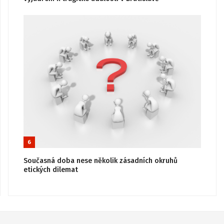
6
Současná doba nese několik zásadních okruhů
etických dilemat