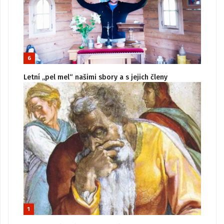
6
Letní „pel mel“ našimi sbory a s jejich členy
1