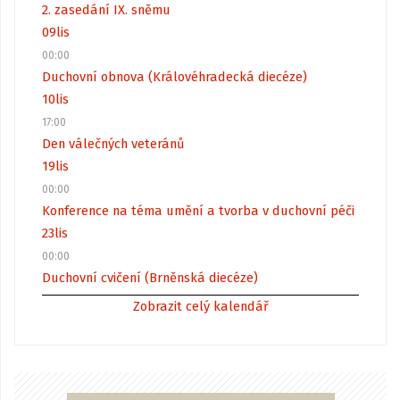
2. zasedání IX. sněmu
09
lis
00:00
Duchovní obnova (Královéhradecká diecéze)
10
lis
17:00
Den válečných veteránů
19
lis
00:00
Konference na téma umění a tvorba v duchovní péči
23
lis
00:00
Duchovní cvičení (Brněnská diecéze)
Zobrazit celý kalendář