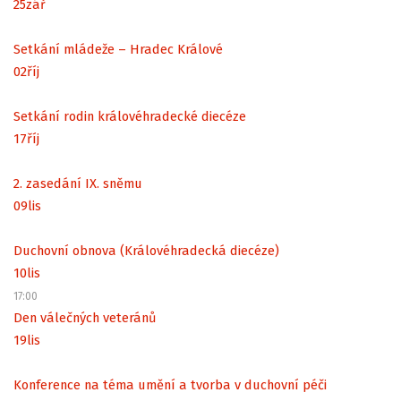
25
zář
Setkání mládeže – Hradec Králové
02
říj
Setkání rodin královéhradecké diecéze
17
říj
2. zasedání IX. sněmu
09
lis
Duchovní obnova (Královéhradecká diecéze)
10
lis
17:00
Den válečných veteránů
19
lis
Konference na téma umění a tvorba v duchovní péči