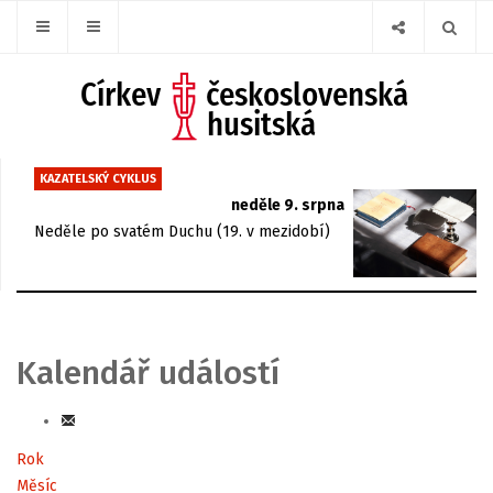
KAZATELSKÝ CYKLUS
neděle 9. srpna
Neděle po svatém Duchu (19. v mezidobí)
Kalendář událostí
Rok
Měsíc