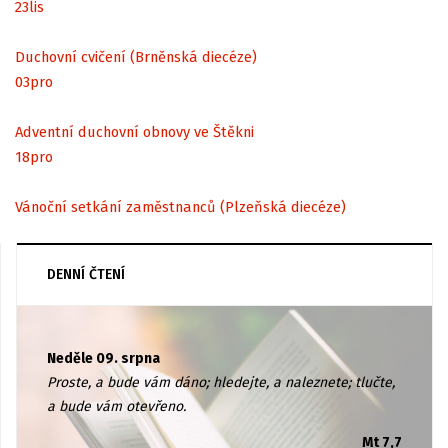
23
lis
Duchovní cvičení (Brněnská diecéze)
03
pro
Adventní duchovní obnovy ve Štěkni
18
pro
Vánoční setkání zaměstnanců (Plzeňská diecéze)
DENNÍ ČTENÍ
Neděle 09. srpna
Proste, a bude vám dáno; hledejte, a naleznete; tlučte,
a bude vám otevřeno.
Mt 7,7