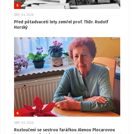
5
SRP, 04 2026
Před pětadvaceti lety zemřel prof. ThDr. Rudolf
Horský
6
SRP, 04 2026
Rozloučení se sestrou farářkou Alenou Plocarovou