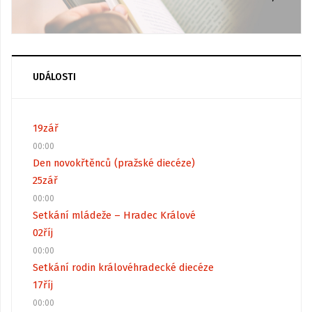
UDÁLOSTI
19
zář
00:00
Den novokřtěnců (pražské diecéze)
25
zář
00:00
Setkání mládeže – Hradec Králové
02
říj
00:00
Setkání rodin královéhradecké diecéze
17
říj
00:00