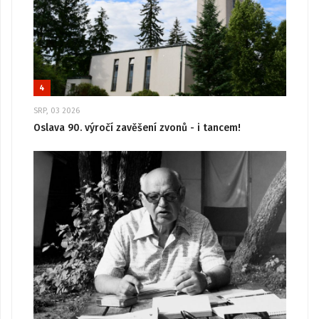
4
SRP, 03 2026
Oslava 90. výročí zavěšení zvonů - i tancem!