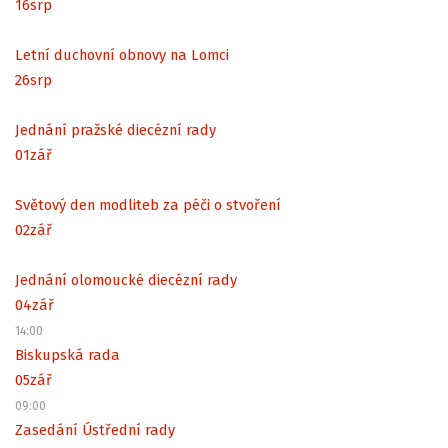
16
srp
Letní duchovní obnovy na Lomci
26
srp
Jednání pražské diecézní rady
01
zář
Světový den modliteb za péči o stvoření
02
zář
Jednání olomoucké diecézní rady
04
zář
14:00
Biskupská rada
05
zář
09:00
Zasedání Ústřední rady