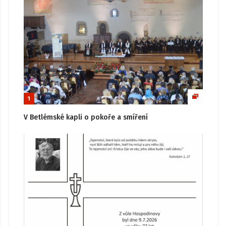
1
V Betlémské kapli o pokoře a smíření