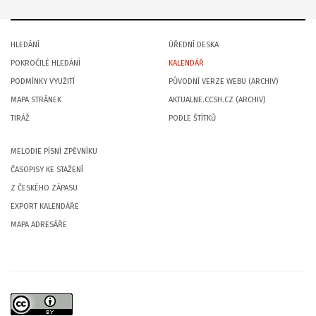
HLEDÁNÍ
ÚŘEDNÍ DESKA
POKROČILÉ HLEDÁNÍ
KALENDÁŘ
PODMÍNKY VYUŽITÍ
PŮVODNÍ VERZE WEBU (ARCHIV)
MAPA STRÁNEK
AKTUALNE.CCSH.CZ (ARCHIV)
TIRÁŽ
PODLE ŠTÍTKŮ
MELODIE PÍSNÍ ZPĚVNÍKU
ČASOPISY KE STAŽENÍ
Z ČESKÉHO ZÁPASU
EXPORT KALENDÁŘE
MAPA ADRESÁŘE