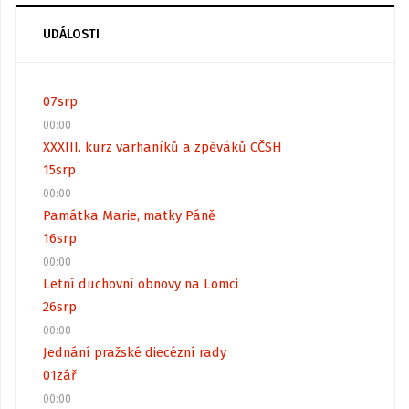
UDÁLOSTI
07
srp
00:00
XXXIII. kurz varhaníků a zpěváků CČSH
15
srp
00:00
Památka Marie, matky Páně
16
srp
00:00
Letní duchovní obnovy na Lomci
26
srp
00:00
Jednání pražské diecézní rady
01
zář
00:00