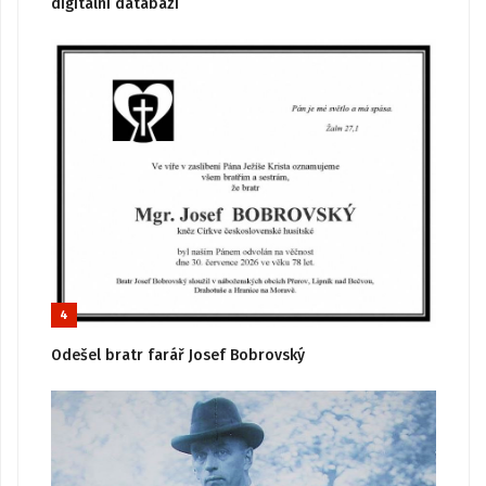
digitální databázi
4
Odešel bratr farář Josef Bobrovský