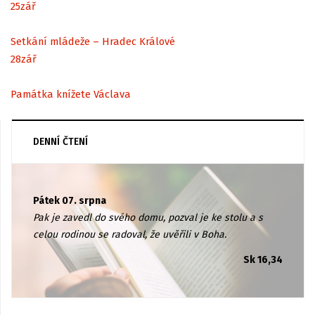
25
zář
Setkání mládeže – Hradec Králové
28
zář
Památka knížete Václava
DENNÍ ČTENÍ
Pátek 07. srpna
Pak je zavedl do svého domu, pozval je ke stolu a s
celou rodinou se radoval, že uvěřili v Boha.
Sk 16,34