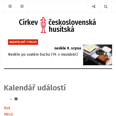
KAZATELSKÝ CYKLUS
neděle 9. srpna
Neděle po svatém Duchu (19. v mezidobí)
Kalendář událostí
Rok
Měsíc