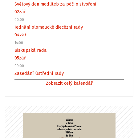
Světový den modliteb za péči o stvoření
02
zář
00:00
Jednání olomoucké diecézní rady
04
zář
14:00
Biskupská rada
05
zář
09:00
Zasedání Ústřední rady
Zobrazit celý kalendář