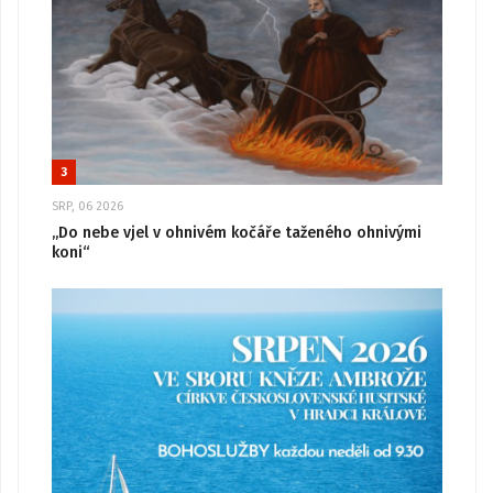
3
SRP, 06 2026
„Do nebe vjel v ohnivém kočáře taženého ohnivými
koni“