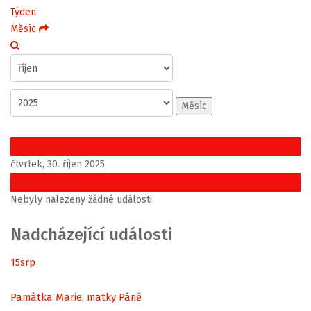
Týden
Měsíc
Měsíc
Předchozí den
čtvrtek, 30. říjen 2025
Následující den
Nebyly nalezeny žádné události
Nadcházející události
15
srp
Památka Marie, matky Páně