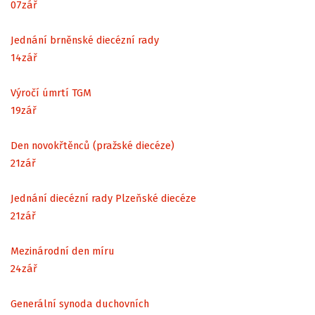
07
zář
Jednání brněnské diecézní rady
14
zář
Výročí úmrtí TGM
19
zář
Den novokřtěnců (pražské diecéze)
21
zář
Jednání diecézní rady Plzeňské diecéze
21
zář
Mezinárodní den míru
24
zář
Generální synoda duchovních