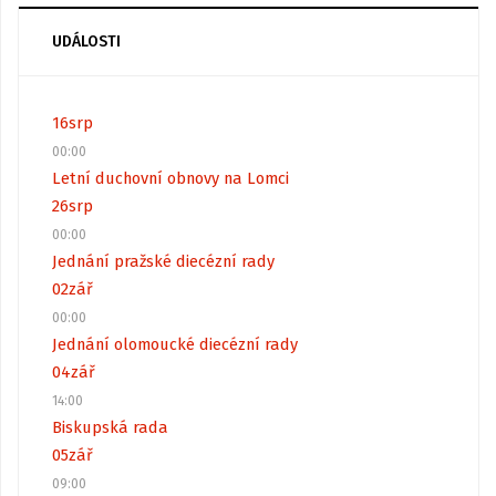
UDÁLOSTI
16
srp
00:00
Letní duchovní obnovy na Lomci
26
srp
00:00
Jednání pražské diecézní rady
02
zář
00:00
Jednání olomoucké diecézní rady
04
zář
14:00
Biskupská rada
05
zář
09:00