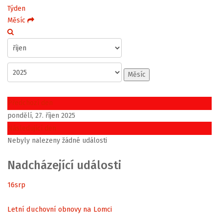
Týden
Měsíc
Měsíc
Předchozí den
pondělí, 27. říjen 2025
Následující den
Nebyly nalezeny žádné události
Nadcházející události
16
srp
Letní duchovní obnovy na Lomci