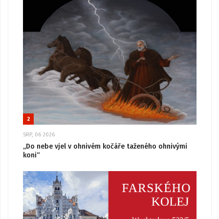
2
SRP, 06 2026
„Do nebe vjel v ohnivém kočáře taženého ohnivými
koni“