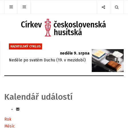
KAZATELSKÝ CYKLUS
neděle 9. srpna
Neděle po svatém Duchu (19. v mezidobí)
Kalendář událostí
Rok
Měsíc