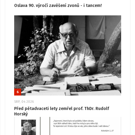
Oslava 90. výročí zavěšení zvonů - i tancem!
6
SRP, 04 2026
Před pětadvaceti lety zemřel prof. ThDr. Rudolf
Horský