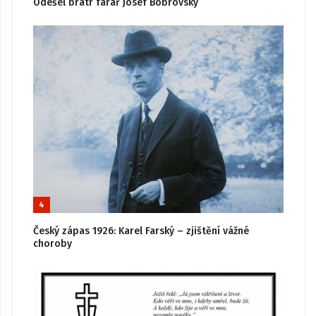
Odešel bratr farář Josef Bobrovský
4
Český zápas 1926: Karel Farský – zjištění vážné
choroby