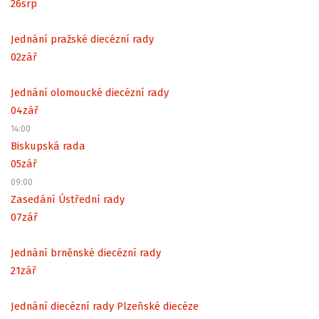
26
srp
Jednání pražské diecézní rady
02
zář
Jednání olomoucké diecézní rady
04
zář
14:00
Biskupská rada
05
zář
09:00
Zasedání Ústřední rady
07
zář
Jednání brněnské diecézní rady
21
zář
Jednání diecézní rady Plzeňské diecéze