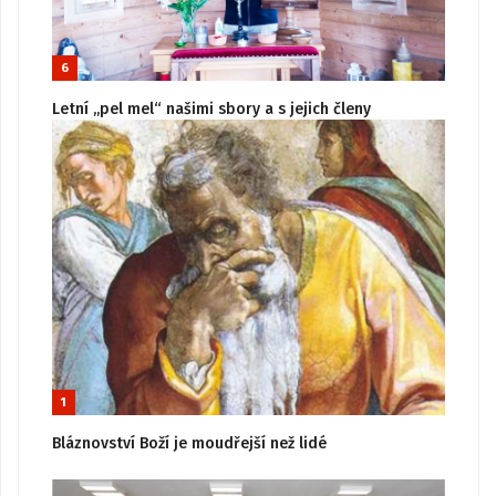
6
Letní „pel mel“ našimi sbory a s jejich členy
1
Bláznovství Boží je moudřejší než lidé