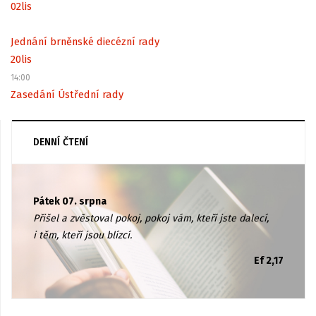
02
lis
Jednání brněnské diecézní rady
20
lis
14:00
Zasedání Ústřední rady
DENNÍ ČTENÍ
Pátek 07. srpna
Přišel a zvěstoval pokoj, pokoj vám, kteří jste dalecí,
i těm, kteří jsou blízcí.
Ef 2,17