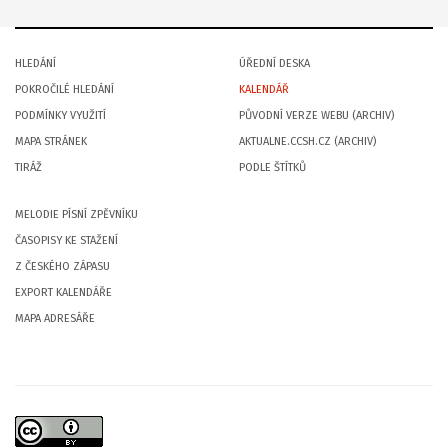
HLEDÁNÍ
ÚŘEDNÍ DESKA
POKROČILÉ HLEDÁNÍ
KALENDÁŘ
PODMÍNKY VYUŽITÍ
PŮVODNÍ VERZE WEBU (ARCHIV)
MAPA STRÁNEK
AKTUALNE.CCSH.CZ (ARCHIV)
TIRÁŽ
PODLE ŠTÍTKŮ
MELODIE PÍSNÍ ZPĚVNÍKU
ČASOPISY KE STAŽENÍ
Z ČESKÉHO ZÁPASU
EXPORT KALENDÁŘE
MAPA ADRESÁŘE