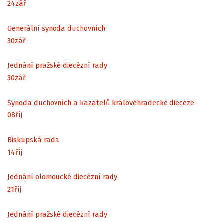
24
zář
Generální synoda duchovních
30
zář
Jednání pražské diecézní rady
30
zář
Synoda duchovních a kazatelů královéhradecké diecéze
08
říj
Biskupská rada
14
říj
Jednání olomoucké diecézní rady
21
říj
Jednání pražské diecézní rady