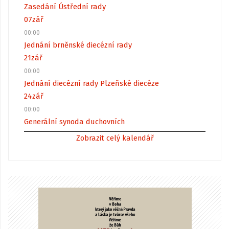
Zasedání Ústřední rady
07
zář
00:00
Jednání brněnské diecézní rady
21
zář
00:00
Jednání diecézní rady Plzeňské diecéze
24
zář
00:00
Generální synoda duchovních
Zobrazit celý kalendář