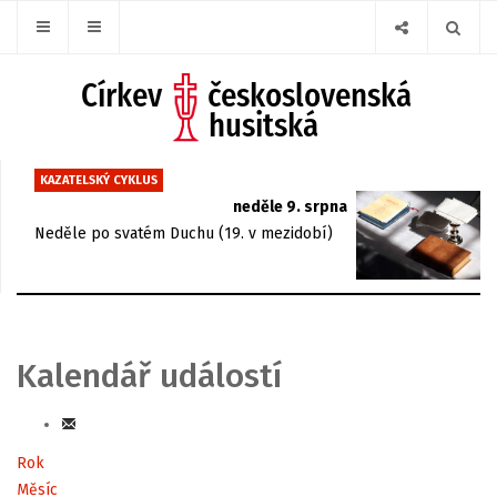
KAZATELSKÝ CYKLUS
neděle 9. srpna
Neděle po svatém Duchu (19. v mezidobí)
Kalendář událostí
Rok
Měsíc