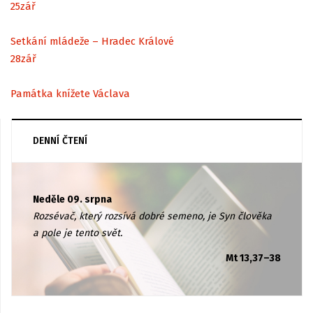
25
zář
Setkání mládeže – Hradec Králové
28
zář
Památka knížete Václava
DENNÍ ČTENÍ
Neděle 09. srpna
Rozsévač, který rozsívá dobré semeno, je Syn člověka
a pole je tento svět.
Mt 13,37–38