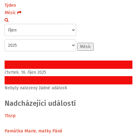
Týden
Měsíc
Měsíc
Předchozí den
čtvrtek, 16. říjen 2025
Následující den
Nebyly nalezeny žádné události
Nadcházející události
15
srp
Památka Marie, matky Páně