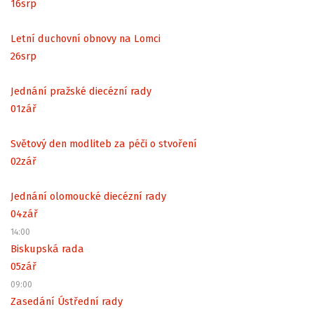
16
srp
Letní duchovní obnovy na Lomci
26
srp
Jednání pražské diecézní rady
01
zář
Světový den modliteb za péči o stvoření
02
zář
Jednání olomoucké diecézní rady
04
zář
14:00
Biskupská rada
05
zář
09:00
Zasedání Ústřední rady