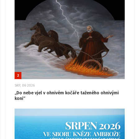
2
SRP, 06 2026
„Do nebe vjel v ohnivém kočáře taženého ohnivými
koni“