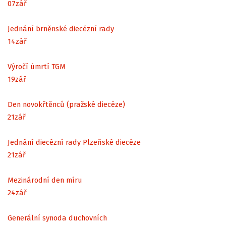
07
zář
Jednání brněnské diecézní rady
14
zář
Výročí úmrtí TGM
19
zář
Den novokřtěnců (pražské diecéze)
21
zář
Jednání diecézní rady Plzeňské diecéze
21
zář
Mezinárodní den míru
24
zář
Generální synoda duchovních