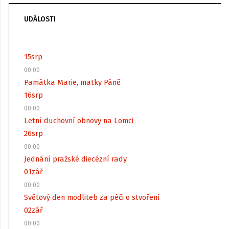
UDÁLOSTI
15
srp
00:00
Památka Marie, matky Páně
16
srp
00:00
Letní duchovní obnovy na Lomci
26
srp
00:00
Jednání pražské diecézní rady
01
zář
00:00
Světový den modliteb za péči o stvoření
02
zář
00:00