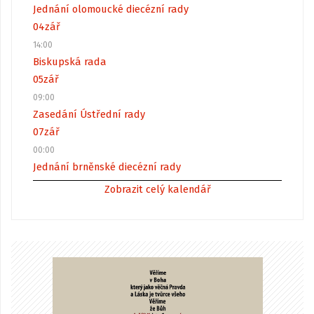
Jednání olomoucké diecézní rady
04
zář
14:00
Biskupská rada
05
zář
09:00
Zasedání Ústřední rady
07
zář
00:00
Jednání brněnské diecézní rady
Zobrazit celý kalendář