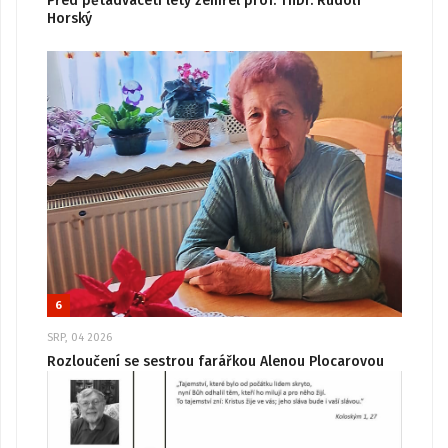
Před pětadvaceti lety zemřel prof. ThDr. Rudolf
Horský
6
SRP, 04 2026
Rozloučení se sestrou farářkou Alenou Plocarovou