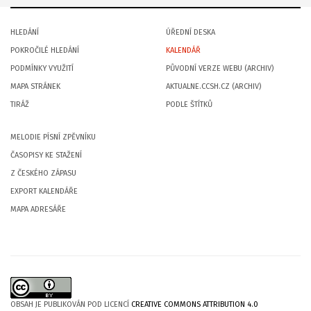
HLEDÁNÍ
ÚŘEDNÍ DESKA
POKROČILÉ HLEDÁNÍ
KALENDÁŘ
PODMÍNKY VYUŽITÍ
PŮVODNÍ VERZE WEBU (ARCHIV)
MAPA STRÁNEK
AKTUALNE.CCSH.CZ (ARCHIV)
TIRÁŽ
PODLE ŠTÍTKŮ
MELODIE PÍSNÍ ZPĚVNÍKU
ČASOPISY KE STAŽENÍ
Z ČESKÉHO ZÁPASU
EXPORT KALENDÁŘE
MAPA ADRESÁŘE
OBSAH JE PUBLIKOVÁN POD LICENCÍ
CREATIVE COMMONS ATTRIBUTION 4.0