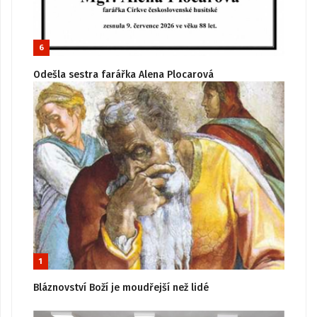
6
Odešla sestra farářka Alena Plocarová
1
Bláznovství Boží je moudřejší než lidé