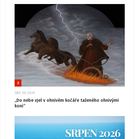
2
SRP, 06 2026
„Do nebe vjel v ohnivém kočáře taženého ohnivými
koni“