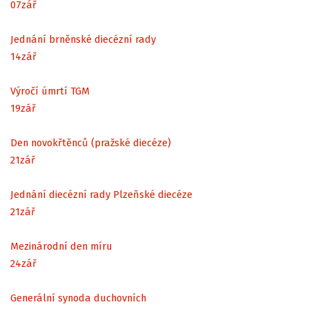
07
zář
Jednání brněnské diecézní rady
14
zář
Výročí úmrtí TGM
19
zář
Den novokřtěnců (pražské diecéze)
21
zář
Jednání diecézní rady Plzeňské diecéze
21
zář
Mezinárodní den míru
24
zář
Generální synoda duchovních