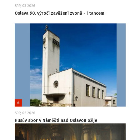
SRP, 03 2026
Oslava 90. výročí zavěšení zvonů - i tancem!
6
SRP, 06 2026
Husův sbor v Náměšti nad Oslavou ožije