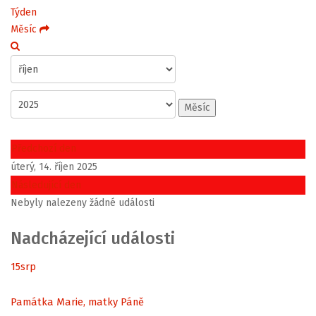
Týden
Měsíc
Měsíc
Předchozí den
úterý, 14. říjen 2025
Následující den
Nebyly nalezeny žádné události
Nadcházející události
15
srp
Památka Marie, matky Páně