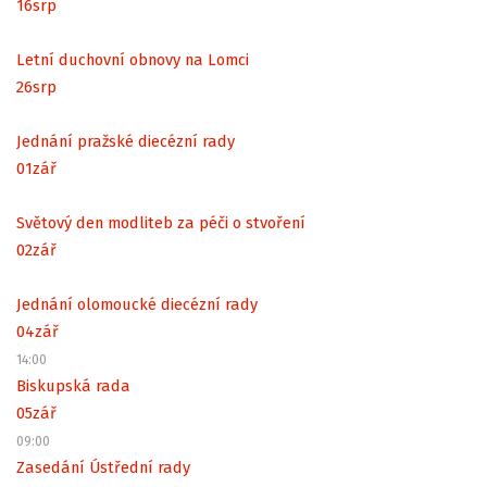
16
srp
Letní duchovní obnovy na Lomci
26
srp
Jednání pražské diecézní rady
01
zář
Světový den modliteb za péči o stvoření
02
zář
Jednání olomoucké diecézní rady
04
zář
14:00
Biskupská rada
05
zář
09:00
Zasedání Ústřední rady