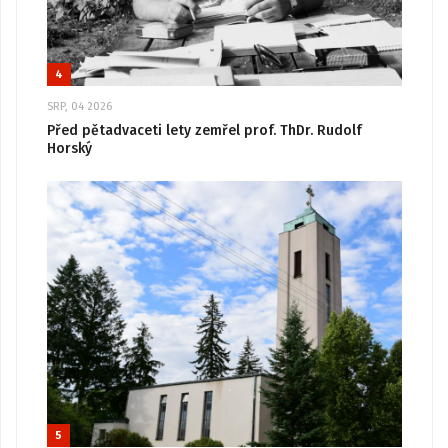
4
SRP, 04 2026
Před pětadvaceti lety zemřel prof. ThDr. Rudolf
Horský
5