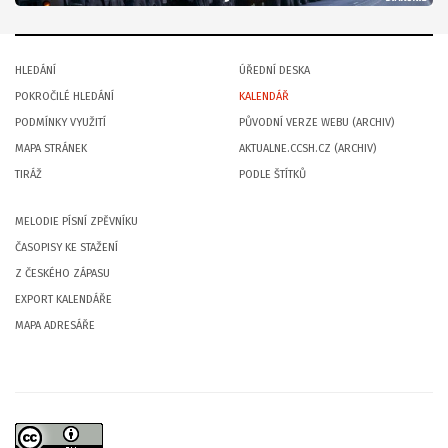
HLEDÁNÍ
ÚŘEDNÍ DESKA
POKROČILÉ HLEDÁNÍ
KALENDÁŘ
PODMÍNKY VYUŽITÍ
PŮVODNÍ VERZE WEBU (ARCHIV)
MAPA STRÁNEK
AKTUALNE.CCSH.CZ (ARCHIV)
TIRÁŽ
PODLE ŠTÍTKŮ
MELODIE PÍSNÍ ZPĚVNÍKU
ČASOPISY KE STAŽENÍ
Z ČESKÉHO ZÁPASU
EXPORT KALENDÁŘE
MAPA ADRESÁŘE