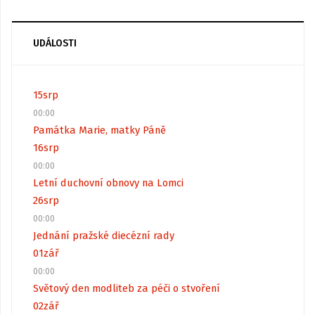
UDÁLOSTI
15
srp
00:00
Památka Marie, matky Páně
16
srp
00:00
Letní duchovní obnovy na Lomci
26
srp
00:00
Jednání pražské diecézní rady
01
zář
00:00
Světový den modliteb za péči o stvoření
02
zář