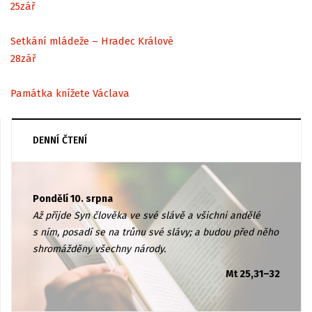
25
zář
Setkání mládeže – Hradec Králové
28
zář
Památka knížete Václava
DENNÍ ČTENÍ
Pondělí 10. srpna
Až přijde Syn člověka ve své slávě a všichni andělé
s ním, posadí se na trůnu své slávy; a budou před něho
shromážděny všechny národy.
Mt 25,31–32