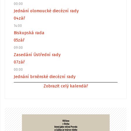
00:00
Jednání olomoucké diecézní rady
04
zář
14:00
Biskupská rada
05
zář
09:00
Zasedání Ústřední rady
07
zář
00:00
Jednání brněnské diecézní rady
Zobrazit celý kalendář