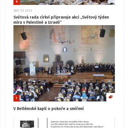
6
SRP, 03 2026
Světová rada církví připravuje akci „Světový týden
míru v Palestině a Izraeli“
1
V Betlémské kapli o pokoře a smíření