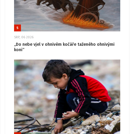
5
SRP, 06 2026
„Do nebe vjel v ohnivém kočáře taženého ohnivými
koni“