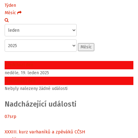
Týden
Měsíc
Měsíc
Předchozí den
neděle, 19. leden 2025
Následující den
Nebyly nalezeny žádné události
Nadcházející události
07
srp
XXXIII. kurz varhaníků a zpěváků CČSH