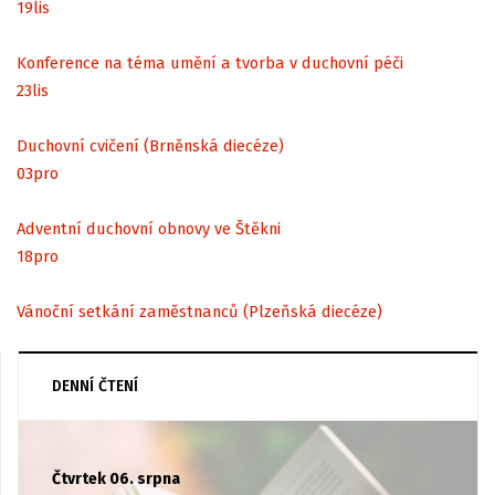
19
lis
Konference na téma umění a tvorba v duchovní péči
23
lis
Duchovní cvičení (Brněnská diecéze)
03
pro
Adventní duchovní obnovy ve Štěkni
18
pro
Vánoční setkání zaměstnanců (Plzeňská diecéze)
DENNÍ ČTENÍ
Čtvrtek 06. srpna