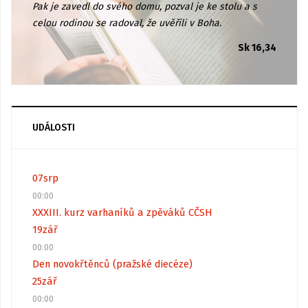
Pak je zavedl do svého domu, pozval je ke stolu a s
celou rodinou se radoval, že uvěřili v Boha.
Sk 16,34
UDÁLOSTI
07
srp
00:00
XXXIII. kurz varhaníků a zpěváků CČSH
19
zář
00:00
Den novokřtěnců (pražské diecéze)
25
zář
00:00