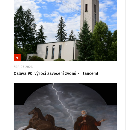
4
SRP, 03 2026
Oslava 90. výročí zavěšení zvonů - i tancem!