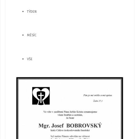
TÝDEN
MĚSÍC
VŠE