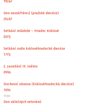
19
zář
Den novokřtěnců (pražské diecéze)
25
zář
Setkání mládeže – Hradec Králové
02
říj
Setkání rodin královéhradecké diecéze
17
říj
2. zasedání IX. sněmu
09
lis
Duchovní obnova (Královéhradecká diecéze)
10
lis
17:00
Den válečných veteránů