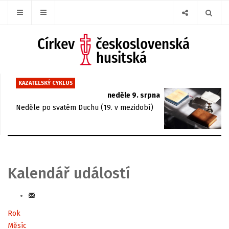
KAZATELSKÝ CYKLUS
neděle 9. srpna
Neděle po svatém Duchu (19. v mezidobí)
Kalendář událostí
Rok
Měsíc