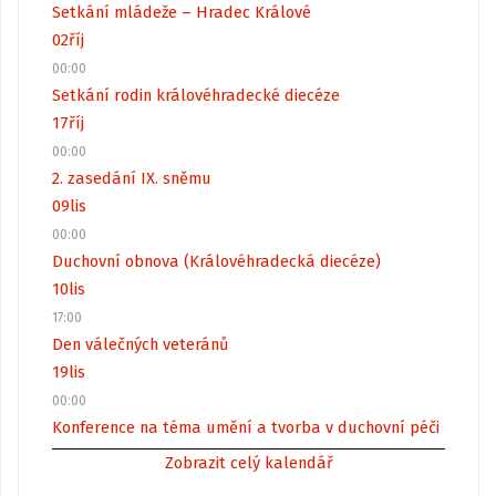
Setkání mládeže – Hradec Králové
02
říj
00:00
Setkání rodin královéhradecké diecéze
17
říj
00:00
2. zasedání IX. sněmu
09
lis
00:00
Duchovní obnova (Královéhradecká diecéze)
10
lis
17:00
Den válečných veteránů
19
lis
00:00
Konference na téma umění a tvorba v duchovní péči
Zobrazit celý kalendář