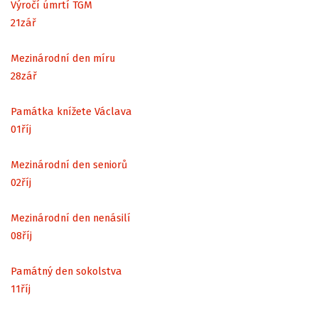
Výročí úmrtí TGM
21
zář
Mezinárodní den míru
28
zář
Památka knížete Václava
01
říj
Mezinárodní den seniorů
02
říj
Mezinárodní den nenásilí
08
říj
Památný den sokolstva
11
říj