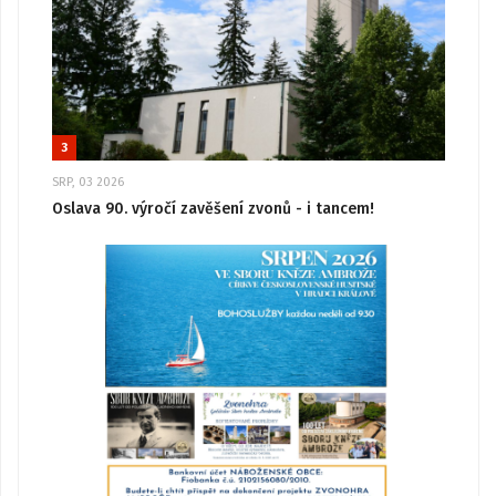
3
SRP, 03 2026
Oslava 90. výročí zavěšení zvonů - i tancem!