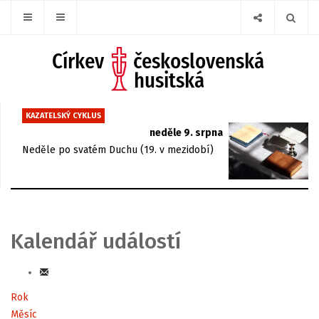
KAZATELSKÝ CYKLUS
neděle 9. srpna
Neděle po svatém Duchu (19. v mezidobí)
Kalendář událostí
Rok
Měsíc