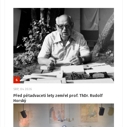
6
SRP, 04 2026
Před pětadvaceti lety zemřel prof. ThDr. Rudolf
Horský