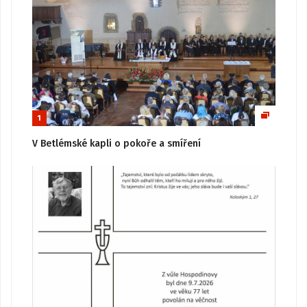
1
V Betlémské kapli o pokoře a smíření