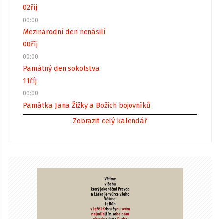
02
říj
00:00
Mezinárodní den nenásilí
08
říj
00:00
Památný den sokolstva
11
říj
00:00
Památka Jana Žižky a Božích bojovníků
Zobrazit celý kalendář