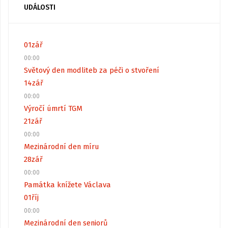
UDÁLOSTI
01
zář
00:00
Světový den modliteb za péči o stvoření
14
zář
00:00
Výročí úmrtí TGM
21
zář
00:00
Mezinárodní den míru
28
zář
00:00
Památka knížete Václava
01
říj
00:00
Mezinárodní den seniorů