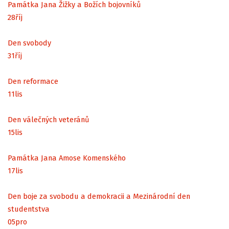
Památka Jana Žižky a Božích bojovníků
28
říj
Den svobody
31
říj
Den reformace
11
lis
Den válečných veteránů
15
lis
Památka Jana Amose Komenského
17
lis
Den boje za svobodu a demokracii a Mezinárodní den
studentstva
05
pro