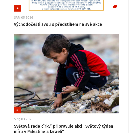
4
SRP, 05 2026
Východočeští zvou s předstihem na své akce
5
SRP, 03 2026
Světová rada církví připravuje akci „Světový týden
míru v Palestině a Izraeli“