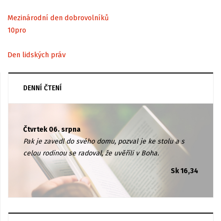
Mezinárodní den dobrovolníků
10
pro
Den lidských práv
DENNÍ ČTENÍ
Čtvrtek 06. srpna
Pak je zavedl do svého domu, pozval je ke stolu a s
celou rodinou se radoval, že uvěřili v Boha.
Sk 16,34