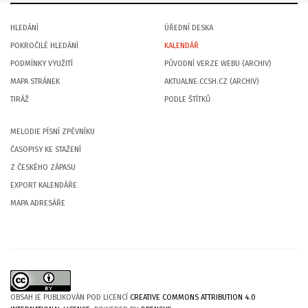
HLEDÁNÍ
ÚŘEDNÍ DESKA
POKROČILÉ HLEDÁNÍ
KALENDÁŘ
PODMÍNKY VYUŽITÍ
PŮVODNÍ VERZE WEBU (ARCHIV)
MAPA STRÁNEK
AKTUALNE.CCSH.CZ (ARCHIV)
TIRÁŽ
PODLE ŠTÍTKŮ
MELODIE PÍSNÍ ZPĚVNÍKU
ČASOPISY KE STAŽENÍ
Z ČESKÉHO ZÁPASU
EXPORT KALENDÁŘE
MAPA ADRESÁŘE
OBSAH JE PUBLIKOVÁN POD LICENCÍ
CREATIVE COMMONS ATTRIBUTION 4.0