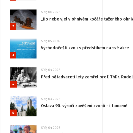
SRP, 06 2026
„Do nebe vjel v ohnivém kočáře taženého ohni
2
SRP, 05 2026
Východočeští zvou s předstihem na své akce
3
SRP, 04 2026
Před pětadvaceti lety zemřel prof. ThDr. Rudo
4
SRP, 03 2026
Oslava 90. výročí zavěšení zvonů - i tancem!
5
SRP, 04 2026