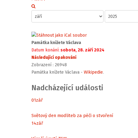
Památka knížete Václava
Datum konání:
sobota, 28. září 2024
Následující opakování
Zobrazení
: 26948
Památka knížete Václava -
Wikipedie
.
Nadcházející události
01
zář
Světový den modliteb za péči o stvoření
14
zář