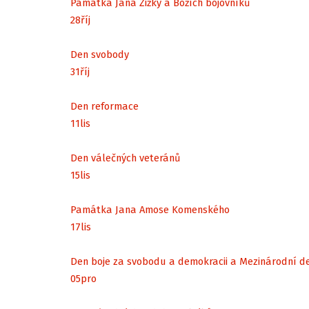
Památka Jana Žižky a Božích bojovníků
28
říj
Den svobody
31
říj
Den reformace
11
lis
Den válečných veteránů
15
lis
Památka Jana Amose Komenského
17
lis
Den boje za svobodu a demokracii a Mezinárodní d
05
pro