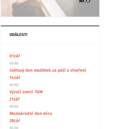
Mt 7,7
UDÁLOSTI
01
zář
00:00
Světový den modliteb za péči o stvoření
14
zář
00:00
Výročí úmrtí TGM
21
zář
00:00
Mezinárodní den míru
28
zář
00:00