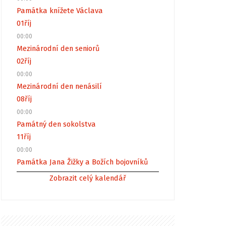
Památka knížete Václava
01
říj
00:00
Mezinárodní den seniorů
02
říj
00:00
Mezinárodní den nenásilí
08
říj
00:00
Památný den sokolstva
11
říj
00:00
Památka Jana Žižky a Božích bojovníků
Zobrazit celý kalendář