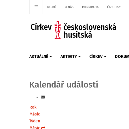
DOMŮ
O NÁS
PATRIARCHA
ČASOPISY
AKTUÁLNĚ
AKTIVITY
CÍRKEV
DOKUM
Kalendář událostí
Rok
Měsíc
Týden
Měsíc