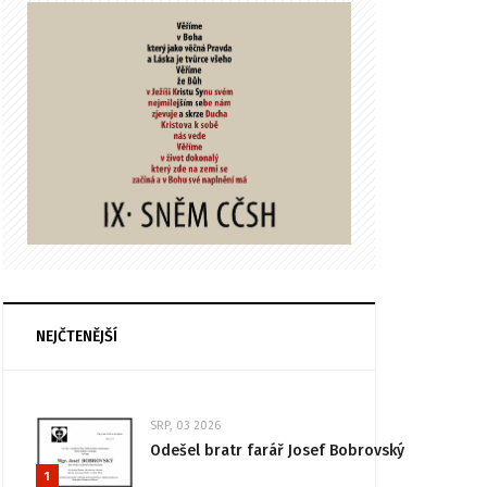
NEJČTENĚJŠÍ
SRP, 03 2026
Odešel bratr farář Josef Bobrovský
1