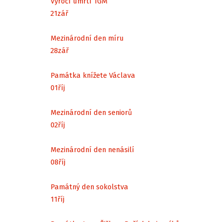
Výročí úmrtí TGM
21
zář
Mezinárodní den míru
28
zář
Památka knížete Václava
01
říj
Mezinárodní den seniorů
02
říj
Mezinárodní den nenásilí
08
říj
Památný den sokolstva
11
říj