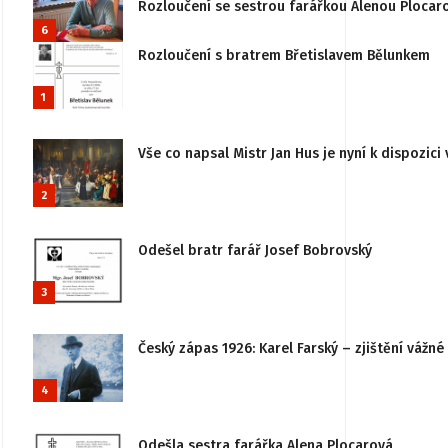
Rozloučení se sestrou farářkou Alenou Plocar
6
Rozloučení s bratrem Břetislavem Bělunkem
1
Vše co napsal Mistr Jan Hus je nyní k dispozici 
2
Odešel bratr farář Josef Bobrovský
3
Český zápas 1926: Karel Farský – zjištění vážn
4
Odešla sestra farářka Alena Plocarová