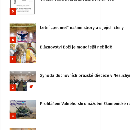
5
Letní „pel mel“ našimi sbory a s jejich členy
6
Bláznovství Boží je moudřejší než lidé
1
Synoda duchovních pražské diecéze v Nesuchy
2
Prohlášení Valného shromáždění Ekumenické rady
3