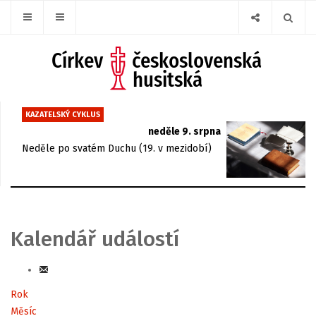
KAZATELSKÝ CYKLUS
neděle 9. srpna
Neděle po svatém Duchu (19. v mezidobí)
Kalendář událostí
Rok
Měsíc