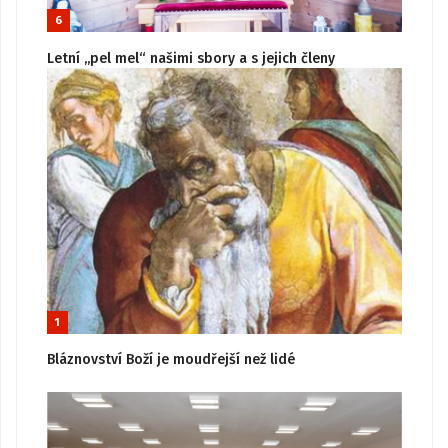
6
Letní „pel mel“ našimi sbory a s jejich členy
1
Bláznovství Boží je moudřejší než lidé