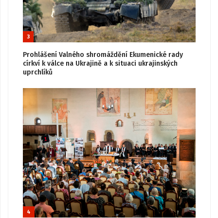
3
Prohlášení Valného shromáždění Ekumenické rady
církví k válce na Ukrajině a k situaci ukrajinských
uprchlíků
4