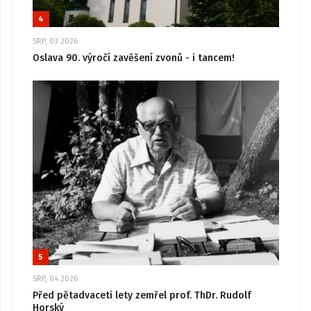
4
SRP, 03 2026
Oslava 90. výročí zavěšení zvonů - i tancem!
5
SRP, 04 2026
Před pětadvaceti lety zemřel prof. ThDr. Rudolf
Horský