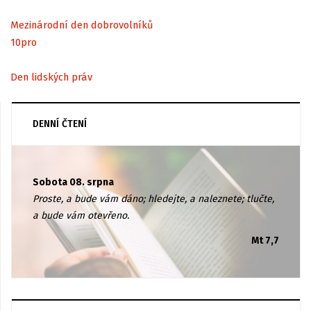
Mezinárodní den dobrovolníků
10
pro
Den lidských práv
DENNÍ ČTENÍ
Sobota 08. srpna
Proste, a bude vám dáno; hledejte, a naleznete; tlučte,
a bude vám otevřeno.
Mt 7,7