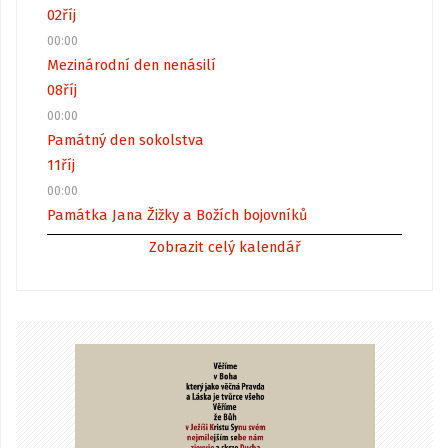
02
říj
00:00
Mezinárodní den nenásilí
08
říj
00:00
Památný den sokolstva
11
říj
00:00
Památka Jana Žižky a Božích bojovníků
Zobrazit celý kalendář