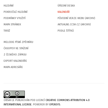
HLEDÁNÍ
ÚŘEDNÍ DESKA
POKROČILÉ HLEDÁNÍ
KALENDÁŘ
PODMÍNKY VYUŽITÍ
PŮVODNÍ VERZE WEBU (ARCHIV)
MAPA STRÁNEK
AKTUALNE.CCSH.CZ (ARCHIV)
TIRÁŽ
PODLE ŠTÍTKŮ
MELODIE PÍSNÍ ZPĚVNÍKU
ČASOPISY KE STAŽENÍ
Z ČESKÉHO ZÁPASU
EXPORT KALENDÁŘE
MAPA ADRESÁŘE
OBSAH JE PUBLIKOVÁN POD LICENCÍ
CREATIVE COMMONS ATTRIBUTION 4.0
INTERNATIONAL LICENSE
. POWERER BY
OPENSYS
.