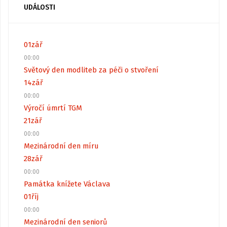
UDÁLOSTI
01
zář
00:00
Světový den modliteb za péči o stvoření
14
zář
00:00
Výročí úmrtí TGM
21
zář
00:00
Mezinárodní den míru
28
zář
00:00
Památka knížete Václava
01
říj
00:00
Mezinárodní den seniorů