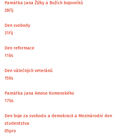
Památka Jana Žižky a Božích bojovníků
28
říj
Den svobody
31
říj
Den reformace
11
lis
Den válečných veteránů
15
lis
Památka Jana Amose Komenského
17
lis
Den boje za svobodu a demokracii a Mezinárodní den
studentstva
05
pro