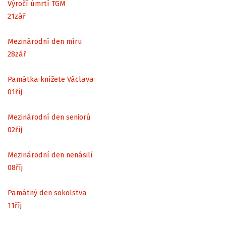
Výročí úmrtí TGM
21
zář
Mezinárodní den míru
28
zář
Památka knížete Václava
01
říj
Mezinárodní den seniorů
02
říj
Mezinárodní den nenásilí
08
říj
Památný den sokolstva
11
říj