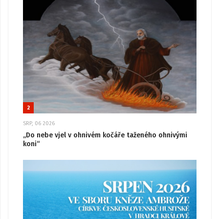
2
SRP, 06 2026
„Do nebe vjel v ohnivém kočáře taženého ohnivými
koni“