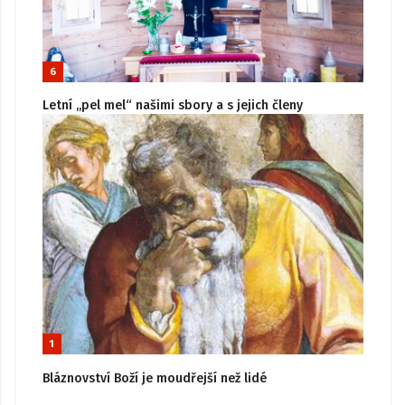
6
Letní „pel mel“ našimi sbory a s jejich členy
1
Bláznovství Boží je moudřejší než lidé