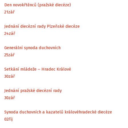
Den novokřtěnců (pražské diecéze)
21
zář
Jednání diecézní rady Plzeňské diecéze
24
zář
Generální synoda duchovních
25
zář
Setkání mládeže – Hradec Králové
30
zář
Jednání pražské diecézní rady
30
zář
Synoda duchovních a kazatelů královéhradecké diecéze
02
říj