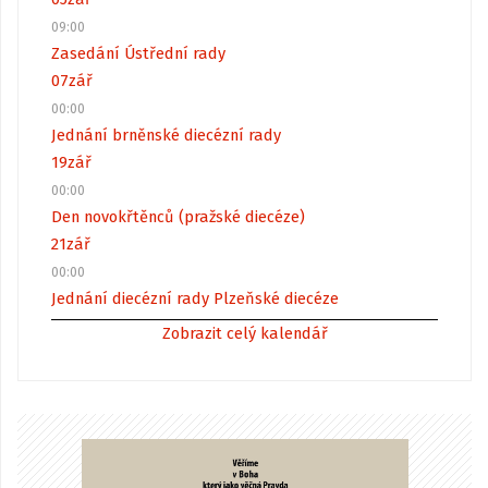
09:00
Zasedání Ústřední rady
07
zář
00:00
Jednání brněnské diecézní rady
19
zář
00:00
Den novokřtěnců (pražské diecéze)
21
zář
00:00
Jednání diecézní rady Plzeňské diecéze
Zobrazit celý kalendář