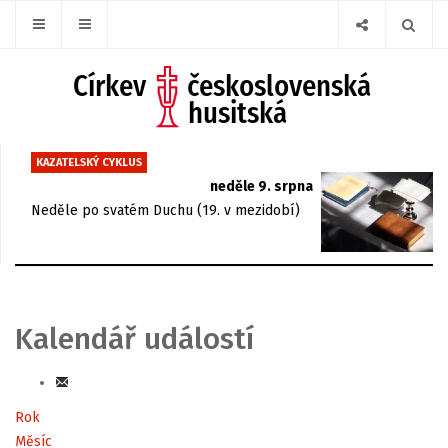
KAZATELSKÝ CYKLUS
neděle 9. srpna
Neděle po svatém Duchu (19. v mezidobí)
Kalendář událostí
Rok
Měsíc