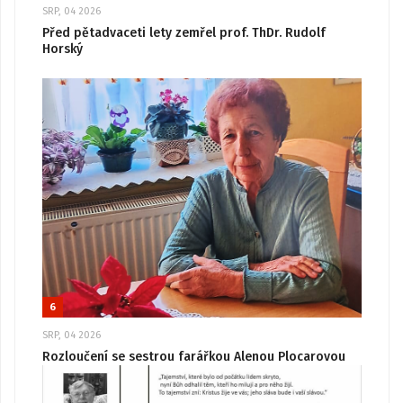
SRP, 04 2026
Před pětadvaceti lety zemřel prof. ThDr. Rudolf
Horský
6
SRP, 04 2026
Rozloučení se sestrou farářkou Alenou Plocarovou