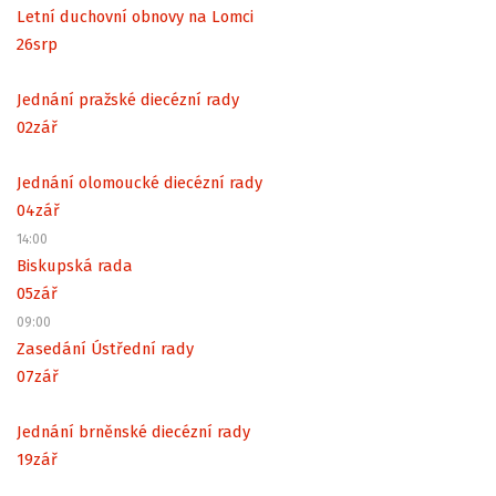
Letní duchovní obnovy na Lomci
26
srp
Jednání pražské diecézní rady
02
zář
Jednání olomoucké diecézní rady
04
zář
14:00
Biskupská rada
05
zář
09:00
Zasedání Ústřední rady
07
zář
Jednání brněnské diecézní rady
19
zář