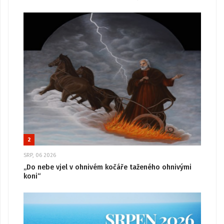
2
SRP, 06 2026
„Do nebe vjel v ohnivém kočáře taženého ohnivými
koni“