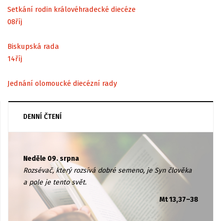
Setkání rodin královéhradecké diecéze
08
říj
Biskupská rada
14
říj
Jednání olomoucké diecézní rady
DENNÍ ČTENÍ
Neděle 09. srpna
Rozsévač, který rozsívá dobré semeno, je Syn člověka
a pole je tento svět.
Mt 13,37–38