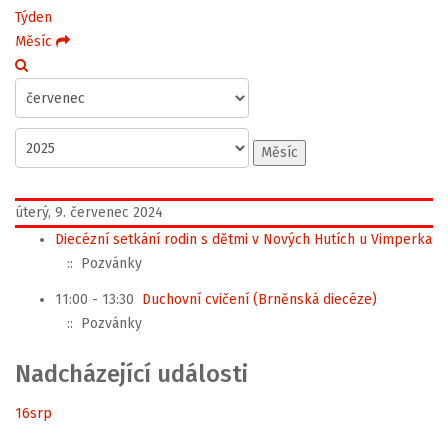
Týden
Měsíc
Měsíc
úterý, 9. červenec 2024
Diecézní setkání rodin s dětmi v Nových Hutích u Vimperka
:: Pozvánky
11:00 - 13:30
Duchovní cvičení (Brněnská diecéze)
:: Pozvánky
Nadcházející události
16
srp