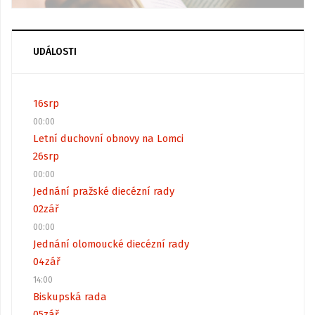
UDÁLOSTI
16
srp
00:00
Letní duchovní obnovy na Lomci
26
srp
00:00
Jednání pražské diecézní rady
02
zář
00:00
Jednání olomoucké diecézní rady
04
zář
14:00
Biskupská rada
05
zář