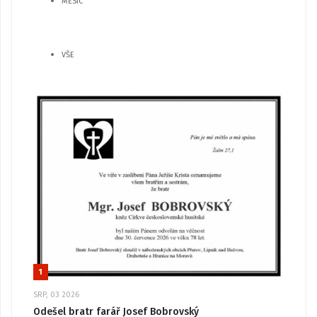
MĚSÍC
VŠE
1
SRP, 03 2026
Odešel bratr farář Josef Bobrovský