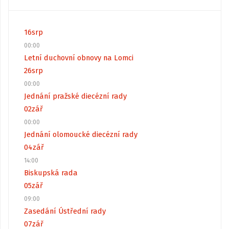
16
srp
00:00
Letní duchovní obnovy na Lomci
26
srp
00:00
Jednání pražské diecézní rady
02
zář
00:00
Jednání olomoucké diecézní rady
04
zář
14:00
Biskupská rada
05
zář
09:00
Zasedání Ústřední rady
07
zář