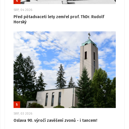
4
SRP, 04 2026
Před pětadvaceti lety zemřel prof. ThDr. Rudolf
Horský
5
SRP, 03 2026
Oslava 90. výročí zavěšení zvonů - i tancem!