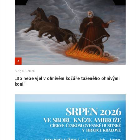
2
SRP, 06 2026
„Do nebe vjel v ohnivém kočáře taženého ohnivými
koni“