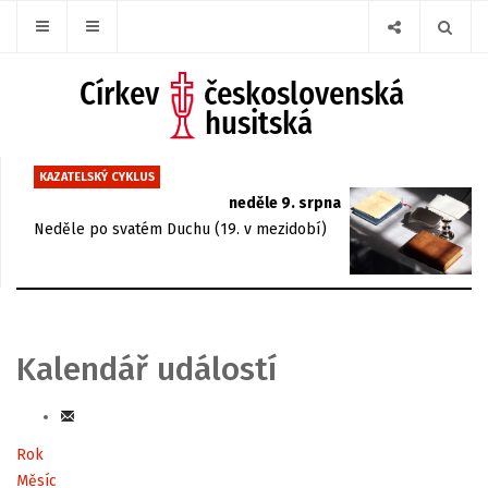
KAZATELSKÝ CYKLUS
neděle 9. srpna
Neděle po svatém Duchu (19. v mezidobí)
Kalendář událostí
Rok
Měsíc