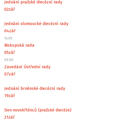
Jednání pražské diecézní rady
02
zář
Jednání olomoucké diecézní rady
04
zář
14:00
Biskupská rada
05
zář
09:00
Zasedání Ústřední rady
07
zář
Jednání brněnské diecézní rady
19
zář
Den novokřtěnců (pražské diecéze)
21
zář