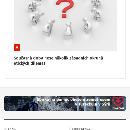
6
Současná doba nese několik zásadních okruhů
etických dilemat
HLEDÁNÍ
ÚŘEDNÍ DESKA