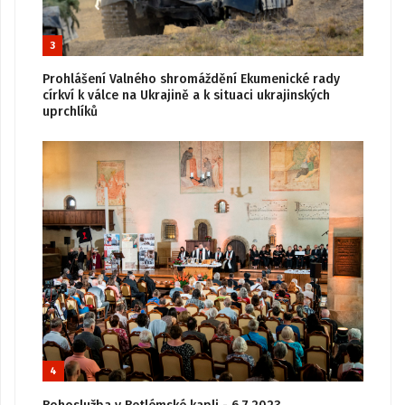
3
Prohlášení Valného shromáždění Ekumenické rady
církví k válce na Ukrajině a k situaci ukrajinských
uprchlíků
4