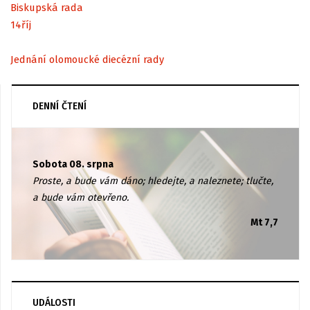
Biskupská rada
14
říj
Jednání olomoucké diecézní rady
DENNÍ ČTENÍ
Sobota 08. srpna
Proste, a bude vám dáno; hledejte, a naleznete; tlučte,
a bude vám otevřeno.
Mt 7,7
UDÁLOSTI