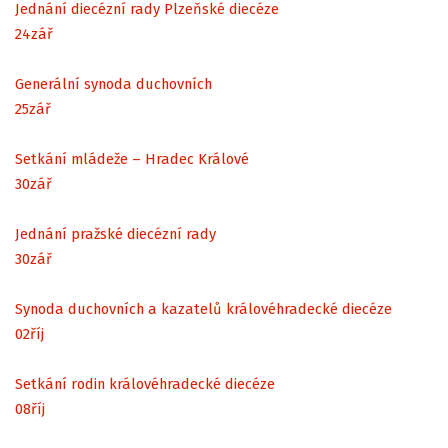
Jednání diecézní rady Plzeňské diecéze
24
zář
Generální synoda duchovních
25
zář
Setkání mládeže – Hradec Králové
30
zář
Jednání pražské diecézní rady
30
zář
Synoda duchovních a kazatelů královéhradecké diecéze
02
říj
Setkání rodin královéhradecké diecéze
08
říj