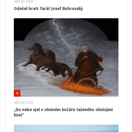
SRP, 03 2026
Odešel bratr farář Josef Bobrovský
2
SRP, 06 2026
„Do nebe vjel v ohnivém kočáře taženého ohnivými
koni“