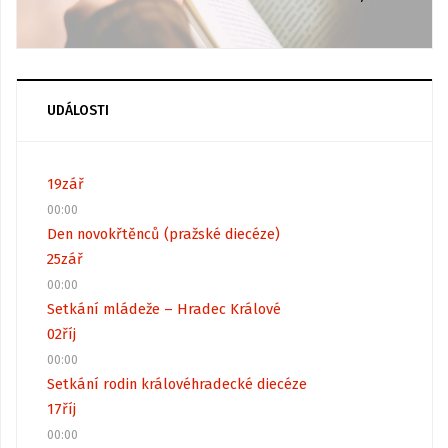
UDÁLOSTI
19
zář
00:00
Den novokřtěnců (pražské diecéze)
25
zář
00:00
Setkání mládeže – Hradec Králové
02
říj
00:00
Setkání rodin královéhradecké diecéze
17
říj
00:00