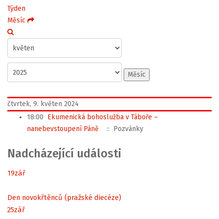
Týden
Měsíc
Měsíc
čtvrtek, 9. květen 2024
18:00
Ekumenická bohoslužba v Táboře –
nanebevstoupení Páně
:: Pozvánky
Nadcházející události
19
zář
Den novokřtěnců (pražské diecéze)
25
zář