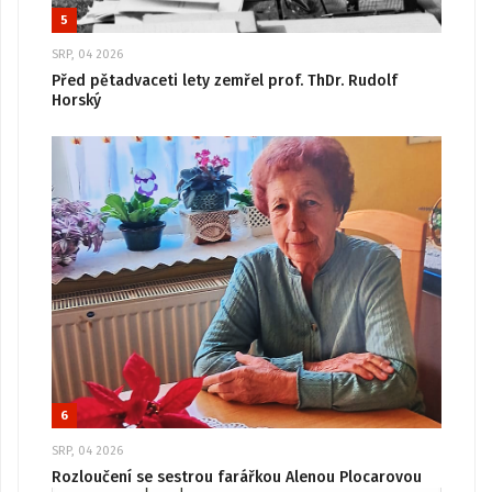
5
SRP, 04 2026
Před pětadvaceti lety zemřel prof. ThDr. Rudolf
Horský
6
SRP, 04 2026
Rozloučení se sestrou farářkou Alenou Plocarovou