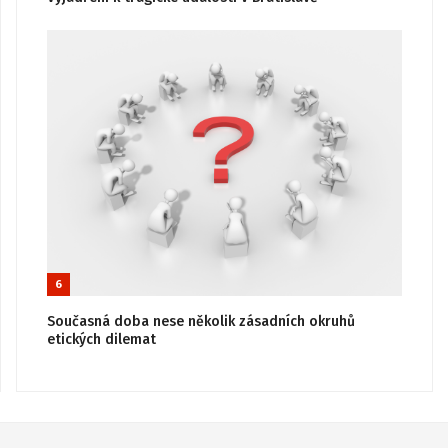
6
Současná doba nese několik zásadních okruhů
etických dilemat