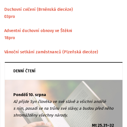
Duchovní cvičení (Brněnská diecéze)
03
pro
Adventní duchovní obnovy ve Štěkni
18
pro
Vánoční setkání zaměstnanců (Plzeňská diecéze)
DENNÍ ČTENÍ
Pondělí 10. srpna
Až přijde Syn člověka ve své slávě a všichni andělé
s ním, posadí se na trůnu své slávy; a budou před něho
shromážděny všechny národy.
Mt 25,31–32