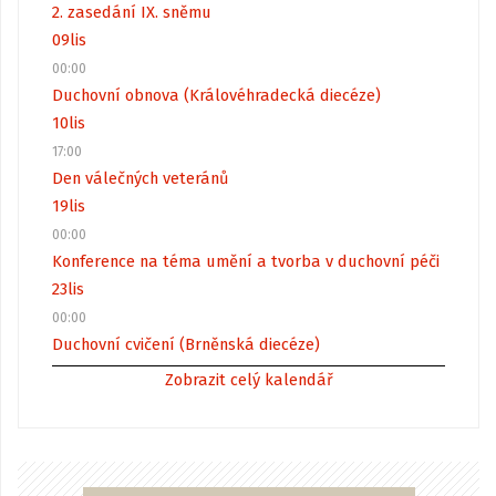
2. zasedání IX. sněmu
09
lis
00:00
Duchovní obnova (Královéhradecká diecéze)
10
lis
17:00
Den válečných veteránů
19
lis
00:00
Konference na téma umění a tvorba v duchovní péči
23
lis
00:00
Duchovní cvičení (Brněnská diecéze)
Zobrazit celý kalendář