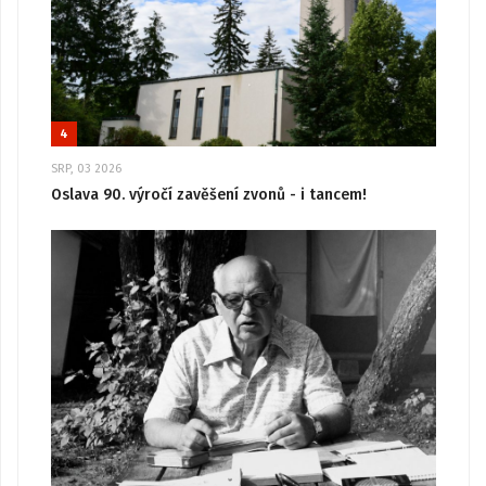
4
SRP, 03 2026
Oslava 90. výročí zavěšení zvonů - i tancem!