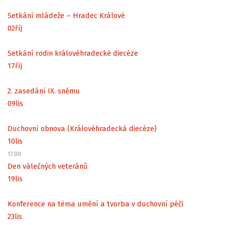
Setkání mládeže – Hradec Králové
02
říj
Setkání rodin královéhradecké diecéze
17
říj
2. zasedání IX. sněmu
09
lis
Duchovní obnova (Královéhradecká diecéze)
10
lis
17:00
Den válečných veteránů
19
lis
Konference na téma umění a tvorba v duchovní péči
23
lis