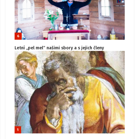
6
Letní „pel mel“ našimi sbory a s jejich členy
1